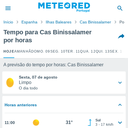
de
Início
Espanha
Ilhas Baleares
Cas Binissalamer
Por 
 da
empo.pt) foi
Tempo para Cas Binissalamer
or
por horas
is para
e as
 fornecidas
HOJE
AMANHÃ
DOMO. 09
SEG. 10
TER. 11
QUA. 12
QUI. 13
SEX. 14
S
 qualidade.
r a este
A previsão do tempo por horas: Cas Binissalamer
s das
opções:
Sexta, 07 de agosto
Limpo
ookies e
O dia todo
 forma
e digital
Horas anteriores
da,
m
 recolhidas
Sul
31°
11:00
cookies ou
3
-
17
km/h