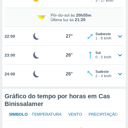
3
-
17
km/h
osso site
este caso,
lo de que
Pôr-do-sol às
20h55m
talaremos
Última luz às
21:25
s para
Sudoeste
a navegação
27°
22:00
1
-
8
km/h
, mas não
s cookies
ar o
Sul
26°
23:00
nto ou
0
-
5
km/h
ntar
 ou
Sudeste
26°
24:00
2
-
4
km/h
dos,
ssa
ublicidade
Gráfico do tempo por horas em Cas
ada. Pode
Binissalamer
nstalação de
ceder ao
SÍMBOLO
TEMPERATURA
VENTO
PRECIPITAÇÃO
ite através
atura,
 botão