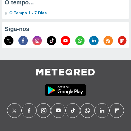
O tempo...
ão através
O Tempo 1 - 7 Dias
de
,
 e
Siga-nos
dos,
publicidade
s, estudos
a e
mento de
ossos 1199
eiros