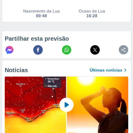
to ou opor-
essamento
Nascimento da Lua
Ocaso da Lua
m qualquer
00:48
16:28
ando em “
 ou na
Partilhar esta previsão
 Cookies
te.
 nossos
s o
Notícias
Últimas notícias
o de
e/ou aceder
ões num
utilizar
ados para
publicidade,
 para
a, utilizar