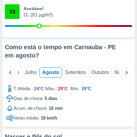
conteúdos.
Aceitável
33
O₃ (81 µg/m³)
ção
ão através
de
,
 e
Como está o tempo em Carnauba - PE
em
agosto
?
dos,
publicidade
s, estudos
o
Junho
Julho
Agosto
Setembro
Outubro
Novembro
a e
mento de
T. Média :
24°C
Máx.:
29°C
Min:
19°C
ossos 1199
Dias de chuva:
5
dias
eiros
Acum. de chuva:
16 mm
Vento médio:
18 km/h
Nascer e Pôr do sol