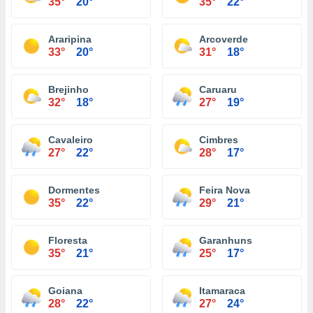
35°
20°
35°
22°
Araripina
Arcoverde
33°
20°
31°
18°
Brejinho
Caruaru
32°
18°
27°
19°
Cavaleiro
Cimbres
27°
22°
28°
17°
Dormentes
Feira Nova
35°
22°
29°
21°
Floresta
Garanhuns
35°
21°
25°
17°
Goiana
Itamaraca
28°
22°
27°
24°