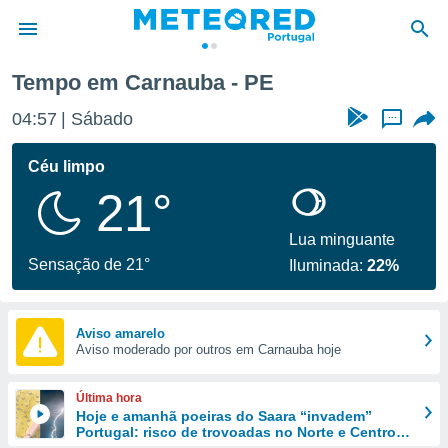
Tempo em Carnauba - PE
de
04:57
Sábado
...
 da
empo.pt) foi
Céu limpo
or
21°
is para
e as
 fornecidas
Lua minguante
 qualidade.
Sensação de 21°
Iluminada:
22%
r a este
s das
opções:
Aviso amarelo
Aviso moderado por outros em Carnauba hoje
ookies e
 forma
Última hora
e digital
Hoje e amanhã poeiras do Saara “invadem”
Portugal: risco de trovoadas no Norte e Centro
da,