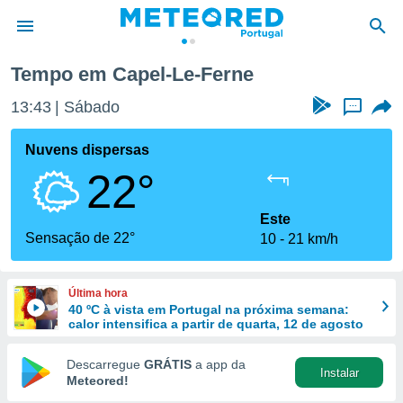
Tempo em Capel-Le-Ferne
de
13:43
Sábado
...
 da
empo.pt) foi
Nuvens dispersas
or
22°
is para
e as
 fornecidas
Este
 qualidade.
Sensação de 22°
10
21 km/h
r a este
s das
opções:
Última hora
40 ºC à vista em Portugal na próxima semana:
ookies e
calor intensifica a partir de quarta, 12 de agosto
 forma
Descarregue
GRÁTIS
a app da
Instalar
e digital
Meteored!
da,