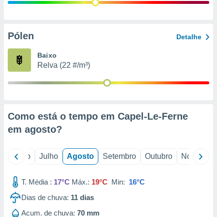
conteúdos.
ção
Pólen
Detalhe
ão através
de
Baixo
,
Relva (22 #/m³)
 e
dos,
publicidade
s, estudos
Como está o tempo em Capel-Le-Ferne
a e
mento de
em
agosto
?
ossos 1199
o
Junho
Julho
Agosto
Setembro
Outubro
Novembro
eiros
T. Média :
17°C
Máx.:
19°C
Min:
16°C
Dias de chuva:
11
dias
Acum. de chuva:
70 mm