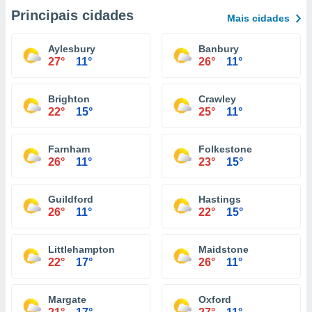
Principais cidades
Mais cidades
Aylesbury
Banbury
27°
11°
26°
11°
Brighton
Crawley
22°
15°
25°
11°
Farnham
Folkestone
26°
11°
23°
15°
Guildford
Hastings
26°
11°
22°
15°
Littlehampton
Maidstone
22°
17°
26°
11°
Margate
Oxford