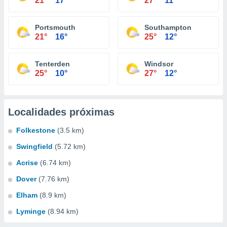
21°
17°
27°
11°
Portsmouth
Southampton
21°
16°
25°
12°
Tenterden
Windsor
25°
10°
27°
12°
Localidades próximas
Folkestone
(3.5 km)
Swingfield
(5.72 km)
Acrise
(6.74 km)
Dover
(7.76 km)
Elham
(8.9 km)
Lyminge
(8.94 km)