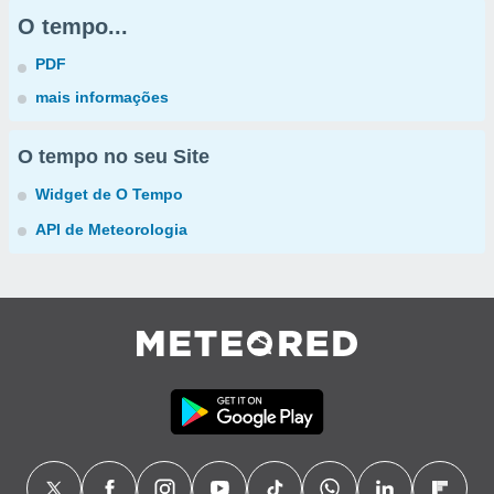
O tempo...
PDF
mais informações
O tempo no seu Site
Widget de O Tempo
API de Meteorologia