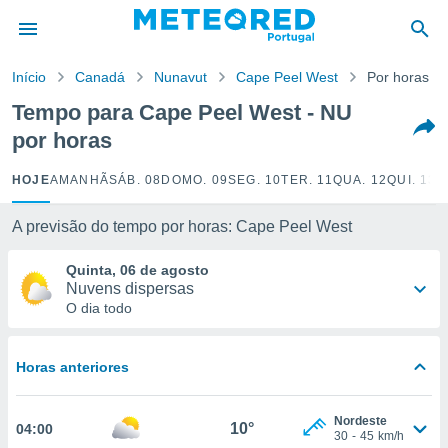
de
Início
Canadá
Nunavut
Cape Peel West
Por horas
 da
empo.pt) foi
Tempo para Cape Peel West - NU
or
por horas
is para
e as
 fornecidas
HOJE
AMANHÃ
SÁB. 08
DOMO. 09
SEG. 10
TER. 11
QUA. 12
QUI. 13
S
 qualidade.
r a este
A previsão do tempo por horas: Cape Peel West
s das
opções:
Quinta, 06 de agosto
Nuvens dispersas
ookies e
O dia todo
 forma
e digital
Horas anteriores
da,
m
 recolhidas
Nordeste
10°
04:00
cookies ou
30
-
45
km/h