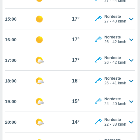
27
-
44
km/h
osso site
este caso,
lo de que
Nordeste
17°
15:00
talaremos
27
-
43
km/h
s para
Nordeste
a navegação
17°
16:00
26
-
42
km/h
, mas não
s cookies
ar o
Nordeste
17°
17:00
nto ou
26
-
42
km/h
ntar
 ou
Nordeste
16°
18:00
26
-
41
km/h
dos,
ssa
ublicidade
Nordeste
15°
19:00
24
-
40
km/h
ada. Pode
nstalação de
Nordeste
ceder ao
14°
20:00
22
-
38
km/h
ite através
atura,
 botão