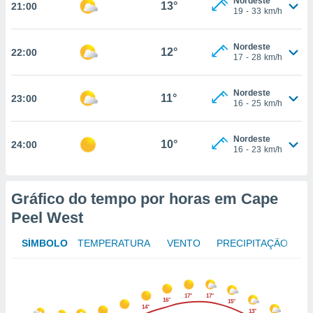
Nordeste
13°
21:00
19
-
33
km/h
nto, nós e
Nordeste
12°
22:00
17
-
28
km/h
arceiros
cookies,
ores únicos
Nordeste
11°
ias
23:00
16
-
25
km/h
s para
 aceder e
dados
Nordeste
10°
24:00
16
-
23
km/h
ais como a
 este sitio
eços IP e
ores de
Gráfico do tempo por horas em Cape
possível
Peel West
es possam
SÍMBOLO
TEMPERATURA
VENTO
PRECIPITAÇÃO
os seus
oais com
nteresse
o qual se
ara tal,
17°
17°
16°
15°
14°
 o seu
13°