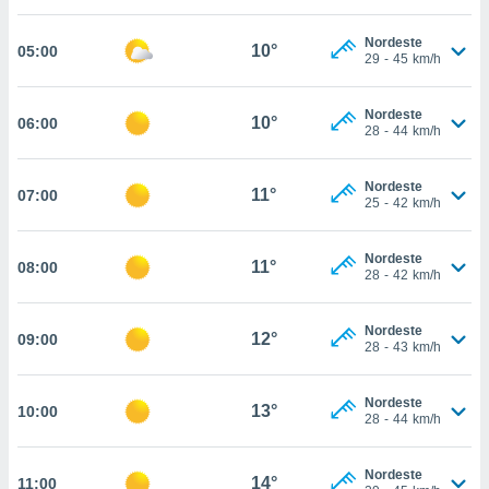
, permite-
Nordeste
ar a nossa
10°
05:00
29
-
45
km/h
ara
ACEITAR
 fornecer-
E
os de alta
Nordeste
CONTINUAR
10°
06:00
sem
28
-
44
km/h
sto.
CONFIGURAÇÕES
o botão
Nordeste
11°
07:00
25
-
42
km/h
ontinuar",
r ao
itando a
Nordeste
11°
08:00
de todos os
28
-
42
km/h
óprios ou
parceiros,
rmitem
Nordeste
12°
09:00
28
-
43
km/h
lisar o
nto no
em como
Nordeste
13°
10:00
 um perfil
28
-
44
km/h
para lhe
licidade e
Nordeste
14°
11:00