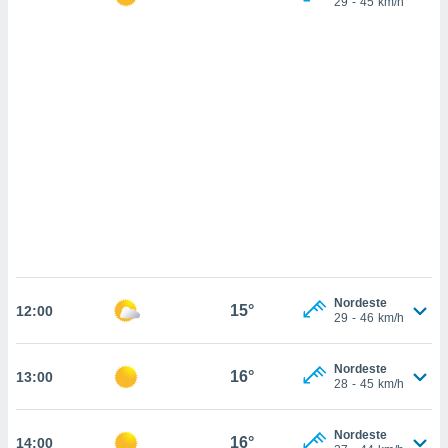
29
-
45
km/h
ados com
esmo. Pode
ais
s na nossa
 Cookies
e
u
nto a
omento,
 botão
de cookies
na parte
nossa
.
IVAMENTE,
Nordeste
15°
12:00
29
-
46
km/h
as
tes a
Nordeste
16°
13:00
28
-
45
km/h
tar a
de cookies,
uar a
Nordeste
16°
14:00