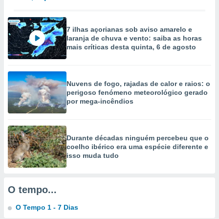
ão através
de
7 ilhas açorianas sob aviso amarelo e
,
laranja de chuva e vento: saiba as horas
 e
mais críticas desta quinta, 6 de agosto
dos,
publicidade
s, estudos
Nuvens de fogo, rajadas de calor e raios: o
a e
perigoso fenómeno meteorológico gerado
mento de
por mega-incêndios
ossos 1199
eiros
Durante décadas ninguém percebeu que o
coelho ibérico era uma espécie diferente e
isso muda tudo
O tempo...
O Tempo 1 - 7 Dias