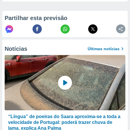
selecionar
a, criar
Partilhar esta previsão
personalizar
tilizar
selecionar
dos, medir
nho da
Notícias
Últimas notícias
, medir o
o dos
r os
ravés de
s ou
s de dados
es fontes,
 e melhorar
ilizar dados
ara
conteúdos.
“Língua” de poeiras do Saara aproxima-se a toda a
velocidade de Portugal: poderá trazer chuva de
lama, explica Ana Palma
ção