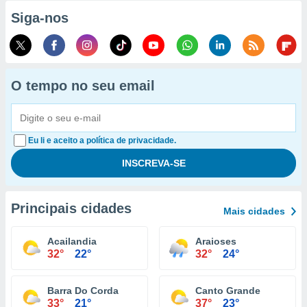
Siga-nos
O tempo no seu email
Eu li e aceito a política de privacidade.
Principais cidades
Mais cidades
Acailandia
Araioses
32°
22°
32°
24°
Barra Do Corda
Canto Grande
33°
21°
37°
23°