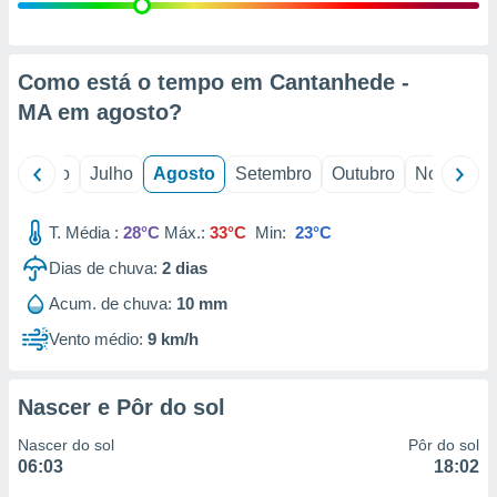
conteúdos.
ção
Como está o tempo em Cantanhede -
ão através
MA em
agosto
?
de
,
 e
o
Junho
Julho
Agosto
Setembro
Outubro
Novembro
dos,
publicidade
T. Média :
28°C
Máx.:
33°C
Min:
23°C
s, estudos
Dias de chuva:
2
dias
a e
mento de
Acum. de chuva:
10 mm
Vento médio:
9 km/h
ossos 1199
eiros
Nascer e Pôr do sol
Nascer do sol
Pôr do sol
06:03
18:02