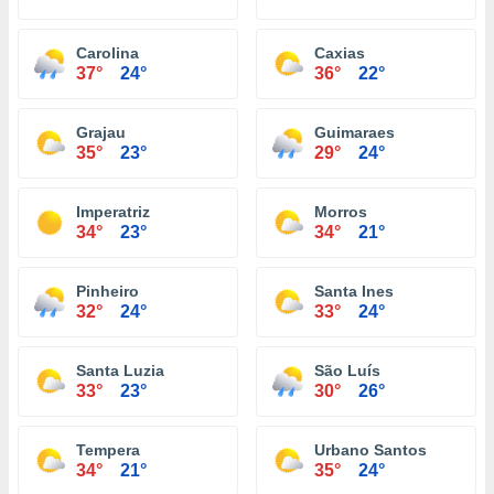
Carolina
Caxias
37°
24°
36°
22°
Grajau
Guimaraes
35°
23°
29°
24°
Imperatriz
Morros
34°
23°
34°
21°
Pinheiro
Santa Ines
32°
24°
33°
24°
Santa Luzia
São Luís
33°
23°
30°
26°
Tempera
Urbano Santos
34°
21°
35°
24°