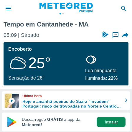
Tempo em Cantanhede - MA
de
05:09
Sábado
...
 da
empo.pt) foi
Encoberto
or
25°
is para
e as
 fornecidas
Lua minguante
 qualidade.
Sensação de 26°
Iluminada:
22%
r a este
s das
opções:
Última hora
Hoje e amanhã poeiras do Saara “invadem”
ookies e
Portugal: risco de trovoadas no Norte e Centro
 forma
aumenta
Descarregue
GRÁTIS
a app da
Instalar
e digital
Meteored!
da,