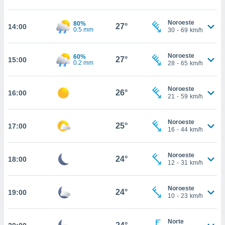
, permite-
ar a nossa
Noroeste
80%
27°
14:00
0.5 mm
30
-
69
km/h
ara
ACEITAR
 fornecer-
E
os de alta
CONTINUAR
Noroeste
60%
27°
15:00
sem
0.2 mm
28
-
65
km/h
sto.
CONFIGURAÇÕES
o botão
Noroeste
26°
16:00
ontinuar",
21
-
59
km/h
r ao
itando a
Noroeste
de todos os
25°
17:00
16
-
44
km/h
óprios ou
parceiros,
rmitem
Noroeste
24°
18:00
lisar o
12
-
31
km/h
nto no
em como
Noroeste
 um perfil
24°
19:00
10
-
23
km/h
para lhe
licidade e
Norte