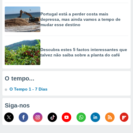
selecionar
Portugal está a perder costa mais
a, criar
depressa, mas ainda vamos a tempo de
personalizar
mudar esse destino
tilizar
selecionar
dos, medir
nho da
Descubra estes 5 factos interessantes que
, medir o
talvez não saiba sobre a planta do café
o dos
r os
ravés de
O tempo...
s ou
s de dados
O Tempo 1 - 7 Dias
es fontes,
 e melhorar
Siga-nos
ilizar dados
ara
conteúdos.
ção