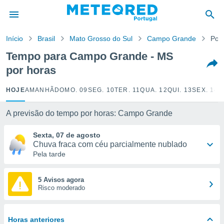
de
Início
Brasil
Mato Grosso do Sul
Campo Grande
Por
 da
empo.pt) foi
Tempo para Campo Grande - MS
or
por horas
is para
e as
 fornecidas
HOJE
AMANHÃ
DOMO. 09
SEG. 10
TER. 11
QUA. 12
QUI. 13
SEX. 14
S
 qualidade.
r a este
A previsão do tempo por horas: Campo Grande
s das
opções:
Sexta, 07 de agosto
Chuva fraca com céu parcialmente nublado
ookies e
Pela tarde
 forma
e digital
5 Avisos agora
Risco moderado
da,
m
 recolhidas
cookies ou
Horas anteriores