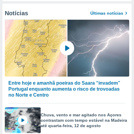
to ou opor-
essamento
Notícias
Últimas notícias
m qualquer
ando em “
 ou na
 Cookies
te.
 nossos
s o
o de
Entre hoje e amanhã poeiras do Saara “invadem”
Portugal enquanto aumenta o risco de trovoadas
e/ou aceder
no Norte e Centro
ões num
utilizar
ados para
Chuva, vento e mar agitado nos Açores
publicidade,
contrastam com tempo estável na Madeira
 para
até quarta-feira, 12 de agosto
a, utilizar