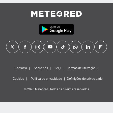
ão através
de
,
 e
dos,
publicidade
s, estudos
a e
mento de
ossos 1199
Contacto
Sobre nós
FAQ
Termos de utilização
eiros
Cookies
Política de privacidade
Definições de privacidade
© 2026 Meteored. Todos os direitos reservados