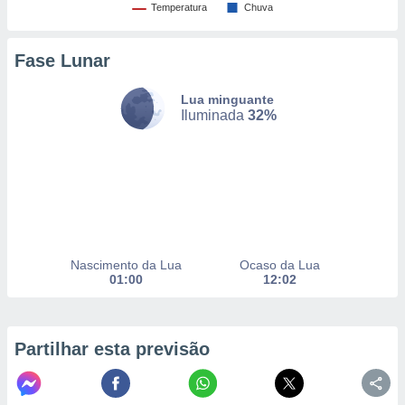
Temperatura
Chuva
nto, nós e
Fase Lunar
arceiros
cookies,
Lua minguante
ores únicos
Iluminada
32%
ias
s para
 aceder e
dados
ais como a
 este sitio
eços IP e
ores de
possível
Nascimento da Lua
Ocaso da Lua
01:00
12:02
es possam
os seus
oais com
Partilhar esta previsão
nteresse
o qual se
ara tal,
 o seu