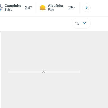
Campinho
Albufeira
Lisboa
24°
25°
Bahia
Faro
Lisboa
°C