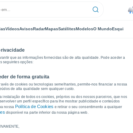
ias
Vídeos
Avisos
Radar
Mapas
Satélites
Modelos
O Mundo
Esqui
privacidade
arantir que as informações fornecidas são de alta qualidade. Pode aceder a
as seguintes opções:
eder de forma gratuita
ficos de tempo
ravés de cookies ou tecnologias semelhantes, permite-nos financiar a nossa
teúdos de alta qualidade sem qualquer custo.
a Campinho - BA
 a instalação de todos os cookies, próprios ou dos nossos parceiros, que nos
nvolver um perfil específico para lhe mostrar publicidade e conteúdos
Política de Cookies
 na nossa
e retirar o seu consentimento a qualquer
ies
disponível na parte inferior da nossa página web.
IVAMENTE,
a e ponto de orvalho para os próximos 14 dias