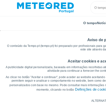
O tempo
Notíc
Aviso de 
O conteúdo da Tempo.pt (tempo.pt) foi preparado por profissionais para g
este site através d
Aceitar cookies e ac
Início
Brasil
Estado da Bahia
Campinho
Grá
A publicidade digital personalizada, baseada em informações recolhidas at
atividade para continuar a fornecer-lhe con
Gráficos do tempo par
Ao clicar no botão "Aceitar e continuar", pode aceder ao website aceitando
permitem seguir e analisar o comportamento no website, bem como dese
personalizados com base no mesmo. Pode consultar mais informações
14 dias
7 dias
Definições de cook
momento, clicando no botão
Gráficos da Temperatura
ALTERNAT
Temperatura Máxima, temperatura mínim