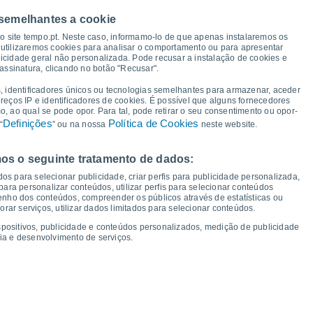
 semelhantes a cookie
27°
27°
27°
27°
27°
26°
26°
so site tempo.pt. Neste caso, informamo-lo de que apenas instalaremos os
25°
utilizaremos cookies para analisar o comportamento ou para apresentar
icidade geral não personalizada. Pode recusar a instalação de cookies e
assinatura, clicando no botão "Recusar".
22°
22°
22°
21°
, identificadores únicos ou tecnologias semelhantes para armazenar, aceder
20°
20°
20°
ereços IP e identificadores de cookies. É possível que alguns fornecedores
19°
 ao qual se pode opor. Para tal, pode retirar o seu consentimento ou opor-
Definições
Política de Cookies
“
” ou na nossa
neste website.
os o seguinte tratamento de dados:
ex
14
Sáb
15
Dom
16
Seg
17
Ter
18
Qua
19
Qui
20
Sex
21
os para selecionar publicidade, criar perfis para publicidade personalizada,
mperatura Mínima
Ponto de orvalho
s para personalizar conteúdos, utilizar perfis para selecionar conteúdos
ho dos conteúdos, compreender os públicos através de estatísticas ou
ar serviços, utilizar dados limitados para selecionar conteúdos.
spositivos, publicidade e conteúdos personalizados, medição de publicidade
ia e desenvolvimento de serviços.
dade para os próximos 14 dias
100
1019
75