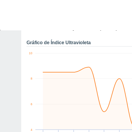
10
NE
NE
SE
SE
S
S
km/h
Sáb
8
Dom
9
Seg
10
Ter
11
Qua
12
Qui
13
S
Rajadas máximas do ven
Gráfico de Índice Ultravioleta
10
8
6
4