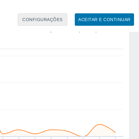
CONFIGURAÇÕES
ACEITAR E CONTINUAR
E
NE
E
SE
SE
SE
E
NE
ex
14
Sáb
15
Dom
16
Seg
17
Ter
18
Qua
19
Qui
20
Sex
21
to
Velocidade média do vento