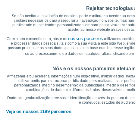
30
Rejeitar tecnologias
27°
27°
26°
26°
Se não aceitar a instalação de cookies, pode continuar a aceder ao nos
25°
25°
cookies necessários para assegurar a navegação no website, mas não 
25
publicidade ou conteúdos personalizados, embora possa visualizar publ
24°
23°
23°
aceder ao nosso website através desta 
22°
21°
nossos parceiros
Com o seu consentimento, nós e os
utilizamos cookies
20°
e processar dados pessoais, tais como a sua visita a este sitio Web, end
20
possam processar os seus dados pessoais com base num interesse legítimo,
se ao processamento de dados em qualquer altura, clicando em 
°C
Nós e os nossos parceiros efetuam
Sáb
8
Dom
9
Seg
10
Ter
11
Qua
12
Qui
13
S
Armazenar e/ou aceder a informações num dispositivo, utilizar dados limitad
Temperatura Máxima
Te
utilizar perfis para selecionar publicidade personalizada, criar perfi
personalizados, medir o desempenho da publicidade, medir o desempen
combinações de dados de diferentes fontes, desenvolver e melhor
Gráficos de Precipitação – Névoa
Dados de geolocalização precisos e identificação através da procura de di
e conteúdos, estudos de audiênc
Chuva, neve e nebulosi
Veja os nossos 1199 parceiros
30
1020
25
1019