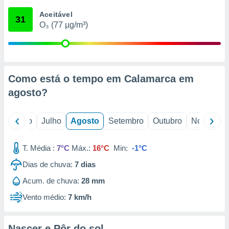
conteúdos.
Aceitável
31
O₃ (77 µg/m³)
ção
ão através
de
,
 e
Como está o tempo em Calamarca em
agosto
?
dos,
publicidade
s, estudos
o
Junho
Julho
Agosto
Setembro
Outubro
Novembro
a e
mento de
T. Média :
7°C
Máx.:
16°C
Min:
-1°C
ossos 1199
Dias de chuva:
7
dias
eiros
Acum. de chuva:
28 mm
Vento médio:
7 km/h
Nascer e Pôr do sol