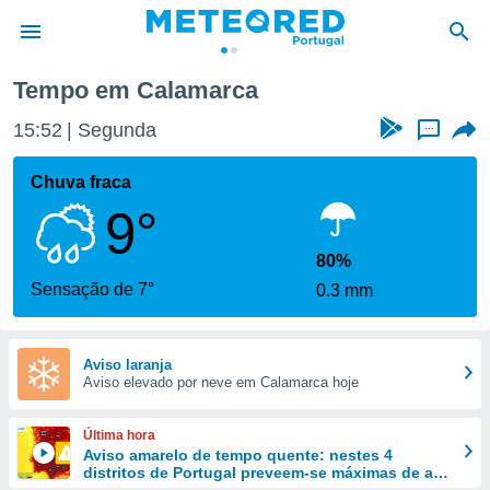
Tempo em Calamarca
de
15:52
Segunda
...
 da
empo.pt) foi
Chuva fraca
or
9°
is para
e as
 fornecidas
80%
 qualidade.
Sensação de 7°
0.3 mm
r a este
s das
opções:
Aviso laranja
Aviso elevado por neve em Calamarca hoje
ookies e
 forma
Última hora
e digital
Aviso amarelo de tempo quente: nestes 4
distritos de Portugal preveem-se máximas de até
da,