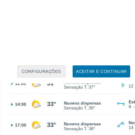
Es
26°
Nuvens dispersas
02:00
10
Sensação T.
28°
Es
25°
Céu limpo
05:00
11
Sensação T.
26°
Es
26°
Nuvens dispersas
08:00
14
Sensação T.
28°
CONFIGURAÇÕES
ACEITAR E CONTINUAR
Su
31°
Nuvens dispersas
11:00
12
Sensação T.
37°
Es
33°
Nuvens dispersas
14:00
8
Sensação T.
38°
No
33°
Nuvens dispersas
17:00
14
Sensação T.
38°