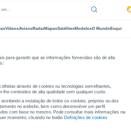
ias
Vídeos
Avisos
Radar
Mapas
Satélites
Modelos
O Mundo
Esqui
is para garantir que as informações fornecidas são de alta
s:
or horas
ecolhidas através de cookies ou tecnologias semelhantes,
er-lhe conteúdos de alta qualidade sem qualquer custo.
uba) por horas
e aceitando a instalação de todos os cookies, próprios ou dos
rtamento no website, bem como desenvolver um perfil
lizados com base no mesmo. Pode consultar mais informações na
lquer momento, clicando no botão
Definições de cookies