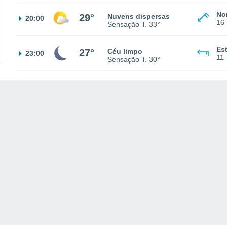
No
29°
Nuvens dispersas
20:00
16
Sensação T.
33°
Es
27°
Céu limpo
23:00
11
Sensação T.
30°