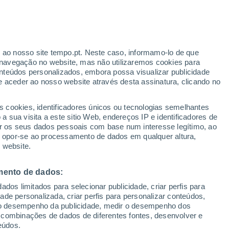
aimito
VENTO
PRECIPITAÇÃO
r ao nosso site tempo.pt. Neste caso, informamo-lo de que
12
15
18
21
00
03
06
09
12
15
18
21
00
navegação no website, mas não utilizaremos cookies para
nteúdos personalizados, embora possa visualizar publicidade
e aceder ao nosso website através desta assinatura, clicando no
s cookies, identificadores únicos ou tecnologias semelhantes
33°
33°
 sua visita a este sitio Web, endereços IP e identificadores de
32°
r os seus dados pessoais com base num interesse legítimo, ao
31°
30°
ou opor-se ao processamento de dados em qualquer altura,
29°
28°
 website.
28°
27°
27°
26°
26°
25°
mento de dados:
dos limitados para selecionar publicidade, criar perfis para
idade personalizada, criar perfis para personalizar conteúdos,
1.3
ir o desempenho da publicidade, medir o desempenho dos
 combinações de dados de diferentes fontes, desenvolver e
eúdos.