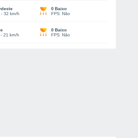
rdeste
0 Baixo
-
32 km/h
FPS:
Não
te
0 Baixo
-
21 km/h
FPS:
Não