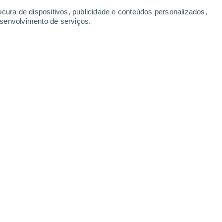
Segunda
10
ocura de dispositivos, publicidade e conteúdos personalizados,
esenvolvimento de serviços.
mito
24°
Céu limpo
02:00
Sensação T.
23°
24°
Céu limpo
05:00
Sensação T.
24°
25°
Nuvens dispersas
08:00
Sensação T.
27°
30°
Nuvens dispersas
11:00
Sensação T.
35°
70%