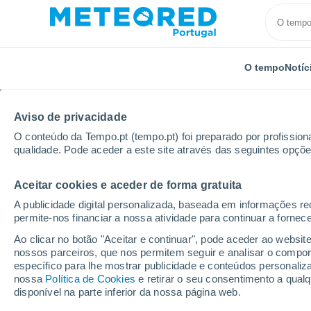
O tempo
Notíc
Aviso de privacidade
O conteúdo da Tempo.pt (tempo.pt) foi preparado por profissiona
qualidade. Pode aceder a este site através das seguintes opçõe
Aceitar cookies e aceder de forma gratuita
Início
Cuba
Província de Havana
Caimito
P
A publicidade digital personalizada, baseada em informações r
permite-nos financiar a nossa atividade para continuar a fornec
Tempo para Caimito (C
Ao clicar no botão "Aceitar e continuar", pode aceder ao websit
nossos parceiros, que nos permitem seguir e analisar o compo
específico para lhe mostrar publicidade e conteúdos persona
O Tempo 1 - 7 Dias
Por horas
nossa
Política de Cookies
e retirar o seu consentimento a qua
disponível na parte inferior da nossa página web.