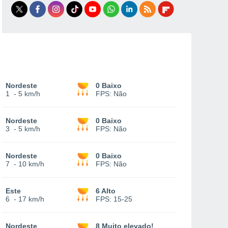
Nordeste
0 Baixo
1
-
5 km/h
FPS:
Não
Nordeste
0 Baixo
3
-
5 km/h
FPS:
Não
Nordeste
0 Baixo
7
-
10 km/h
FPS:
Não
Este
6 Alto
6
-
17 km/h
FPS:
15-25
Nordeste
8 Muito elevado!