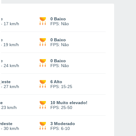
te
0 Baixo
-
17 km/h
FPS:
Não
te
0 Baixo
-
19 km/h
FPS:
Não
te
0 Baixo
-
24 km/h
FPS:
Não
deste
6 Alto
-
27 km/h
FPS:
15-25
te
10 Muito elevado!
-
23 km/h
FPS:
25-50
rdeste
3 Moderado
-
30 km/h
FPS:
6-10