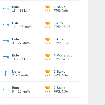
Este
0 Baixo
11
-
19 km/h
FPS:
Não
Este
6 Alto
12
-
26 km/h
FPS:
15-25
Este
6 Alto
9
-
27 km/h
FPS:
15-25
Este
4 Moderado
11
-
27 km/h
FPS:
6-10
Norte
0 Baixo
2
-
8 km/h
FPS:
Não
Este
0 Baixo
8
-
13 km/h
FPS:
Não