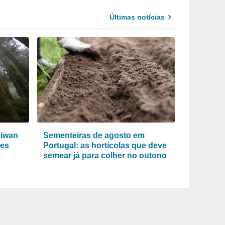
Últimas notícias
aiwan
Sementeiras de agosto em
res
Portugal: as hortícolas que deve
semear já para colher no outono