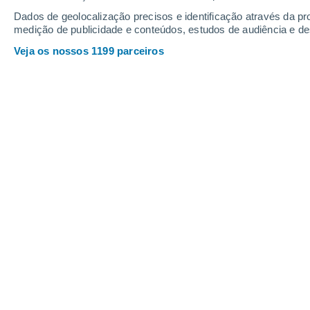
Sábado
8
Domingo
9
Dados de geolocalização precisos e identificação através da pr
medição de publicidade e conteúdos, estudos de audiência e d
Veja os nossos 1199 parceiros
A previsão do tempo por horas: Cai
SÁBADO, 08 DE AGOSTO
Pela tarde
Trovoada com céu parcialmente
nublado
Nascer do sol às
07h04m
Pôr-do-sol às
20h07m
Primeira luz às
06:40
Última luz às
20:31
Fase Lunar