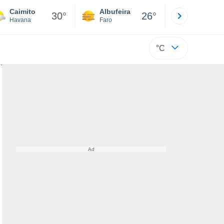
Caimito
Albufeira
Lisboa
30°
26°
Havana
Faro
Lisboa
°C