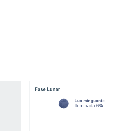
SEGUNDA, 10 DE AGOSTO
O dia todo
Nuvens dispersas
Nascer do sol às
07h05m
Pôr-do-sol às
20h06m
Primeira luz às
06:41
Última luz às
20:29
Fase Lunar
Lua minguante
Iluminada
6%