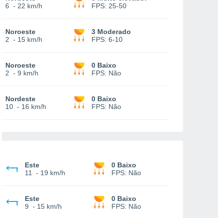
6
-
22 km/h
FPS:
25-50
Noroeste
3 Moderado
2
-
15 km/h
FPS:
6-10
Noroeste
0 Baixo
2
-
9 km/h
FPS:
Não
Nordeste
0 Baixo
10
-
16 km/h
FPS:
Não
Este
0 Baixo
11
-
19 km/h
FPS:
Não
Este
0 Baixo
9
-
15 km/h
FPS:
Não