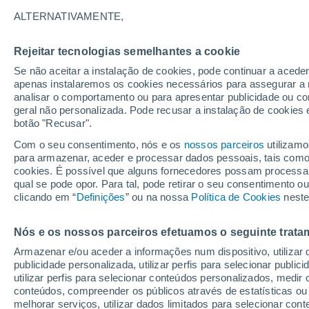
Gráfico do tempo por horas em C
ALTERNATIVAMENTE,
SÍMBOLO
TEMPERATURA
Rejeitar tecnologias semelhantes a cookie
Se não aceitar a instalação de cookies, pode continuar a acede
00
03
06
09
12
15
18
21
00
03
06
09
apenas instalaremos os cookies necessários para assegurar a 
analisar o comportamento ou para apresentar publicidade ou co
geral não personalizada. Pode recusar a instalação de cookies 
botão "Recusar".
Com o seu consentimento, nós e os
nossos parceiros
utilizamo
para armazenar, aceder e processar dados pessoais, tais como a
32°
cookies. É possível que alguns fornecedores possam processa
30°
qual se pode opor. Para tal, pode retirar o seu consentimento 
29°
clicando em “
Definições
” ou na nossa
Política de Cookies
neste
27°
26°
25°
25°
25°
25°
24°
24°
Nós e os nossos parceiros efetuamos o seguinte trata
Armazenar e/ou aceder a informações num dispositivo, utilizar da
1.9
publicidade personalizada, utilizar perfis para selecionar public
utilizar perfis para selecionar conteúdos personalizados, med
0.7
conteúdos, compreender os públicos através de estatísticas ou
0.2
melhorar serviços, utilizar dados limitados para selecionar cont