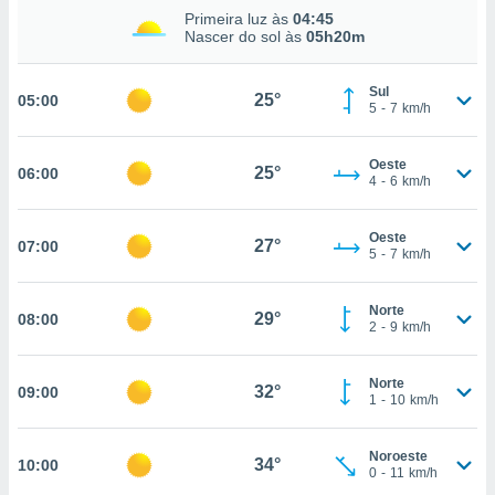
Primeira luz às
04:45
, permite-
Nascer do sol às
05h20m
ar a nossa
ara
ACEITAR
 fornecer-
Sul
25°
05:00
E
5
-
7
km/h
os de alta
CONTINUAR
sem
sto.
Oeste
25°
06:00
CONFIGURAÇÕES
4
-
6
km/h
o botão
ontinuar",
r ao
Oeste
27°
07:00
itando a
5
-
7
km/h
de todos os
óprios ou
Norte
parceiros,
29°
08:00
2
-
9
km/h
rmitem
lisar o
nto no
Norte
32°
09:00
em como
1
-
10
km/h
 um perfil
para lhe
Noroeste
licidade e
34°
10:00
0
-
11
km/h