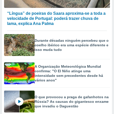
ão através
de
“Língua” de poeiras do Saara aproxima-se a toda a
,
velocidade de Portugal: poderá trazer chuva de
 e
lama, explica Ana Palma
dos,
publicidade
Durante décadas ninguém percebeu que o
s, estudos
coelho ibérico era uma espécie diferente e
a e
isso muda tudo
mento de
ossos 1199
A Organização Meteorológica Mundial
eiros
confirma: "O El Niño atinge uma
intensidade sem precedentes desde há
vários anos"
O que provocou a praga de gafanhotos na
Rússia? As causas do gigantesco enxame
que invadiu o Daguestão