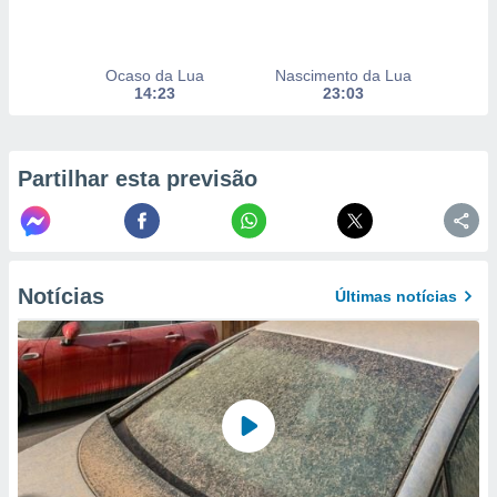
selecionar
a, criar
Ocaso da Lua
Nascimento da Lua
personalizar
14:23
23:03
tilizar
selecionar
dos, medir
Partilhar esta previsão
nho da
, medir o
o dos
r os
ravés de
Notícias
Últimas notícias
s ou
s de dados
es fontes,
 e melhorar
ilizar dados
ara
conteúdos.
ção