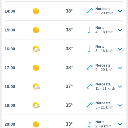
osso site
este caso,
Nordeste
38°
14:00
lo de que
5
-
20
km/h
talaremos
Norte
s para
38°
15:00
4
-
18
km/h
a navegação
, mas não
s cookies
Norte
38°
16:00
ar o
5
-
16
km/h
nto ou
ntar
Nordeste
 ou
38°
17:00
9
-
20
km/h
dos,
ssa
Nordeste
37°
18:00
ublicidade
11
-
21
km/h
ada. Pode
Nordeste
nstalação de
35°
19:00
5
-
21
km/h
ceder ao
ite através
atura,
Norte
33°
20:00
2
-
9
km/h
 botão