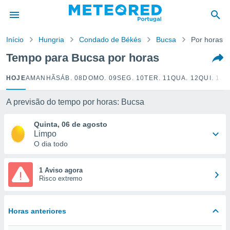
de
Início
Hungria
Condado de Békés
Bucsa
Por horas
 da
empo.pt) foi
Tempo para Bucsa por horas
or
is para
HOJE
AMANHÃ
SÁB. 08
DOMO. 09
SEG. 10
TER. 11
QUA. 12
QUI. 13
S
e as
 fornecidas
 qualidade.
A previsão do tempo por horas: Bucsa
r a este
s das
Quinta, 06 de agosto
opções:
Limpo
O dia todo
ookies e
 forma
1 Aviso agora
Risco extremo
e digital
da,
m
Horas anteriores
 recolhidas
cookies ou