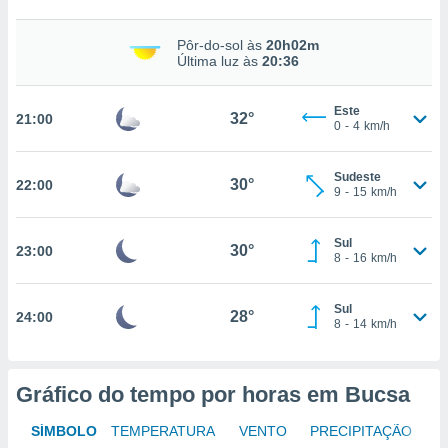
Pôr-do-sol às
20h02m
Última luz às
20:36
nto, nós e
arceiros
cookies,
Este
32°
21:00
ores únicos
0
-
4
km/h
ias
s para
Sudeste
 aceder e
30°
22:00
9
-
15
km/h
dados
ais como a
 este sitio
Sul
30°
23:00
eços IP e
8
-
16
km/h
ores de
possível
Sul
28°
24:00
8
-
14
km/h
es possam
os seus
oais com
nteresse
Gráfico do tempo por horas em Bucsa
o qual se
ara tal,
SÍMBOLO
TEMPERATURA
VENTO
PRECIPITAÇÃO
 o seu