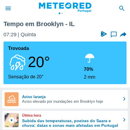
Tempo em Brooklyn - IL
de
07:29
Quinta
...
 da
empo.pt) foi
Trovoada
or
20°
is para
e as
 fornecidas
70%
 qualidade.
Sensação de 20°
2 mm
r a este
s das
opções:
Aviso laranja
Aviso elevado por inundações em Brooklyn hoje
ookies e
 forma
Última hora
e digital
Subida das temperaturas, poeiras do Saara e
chuva: datas e zonas mais afetadas em Portugal
da,