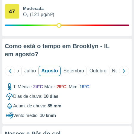
conteúdos.
Moderada
47
O₃ (121 µg/m³)
ção
ão através
de
,
 e
Como está o tempo em Brooklyn - IL
em
agosto
?
dos,
publicidade
s, estudos
o
Junho
Julho
Agosto
Setembro
Outubro
Novembro
a e
mento de
T. Média :
24°C
Máx.:
29°C
Min:
19°C
ossos 1199
Dias de chuva:
10
dias
eiros
Acum. de chuva:
85 mm
Vento médio:
10 km/h
Nascer e Pôr do sol