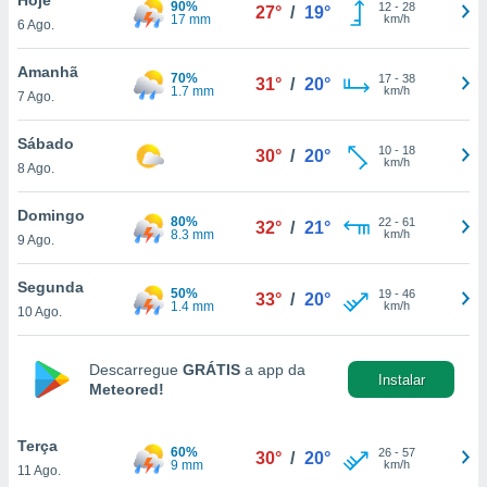
90%
para lhe
12
-
28
27°
/
19°
17 mm
km/h
6 Ago.
licidade e
ados com
Amanhã
70%
17
-
38
31°
/
20°
esmo. Pode
1.7 mm
km/h
7 Ago.
ais
s na nossa
Sábado
10
-
18
 Cookies
e
30°
/
20°
km/h
8 Ago.
u
nto a
omento,
Domingo
80%
22
-
61
32°
/
21°
 botão
8.3 mm
km/h
9 Ago.
de cookies
na parte
Segunda
50%
19
-
46
nossa
33°
/
20°
1.4 mm
km/h
10 Ago.
.
IVAMENTE,
Descarregue
GRÁTIS
a app da
Instalar
Meteored!
as
tes a
Terça
60%
26
-
57
30°
/
20°
9 mm
km/h
11 Ago.