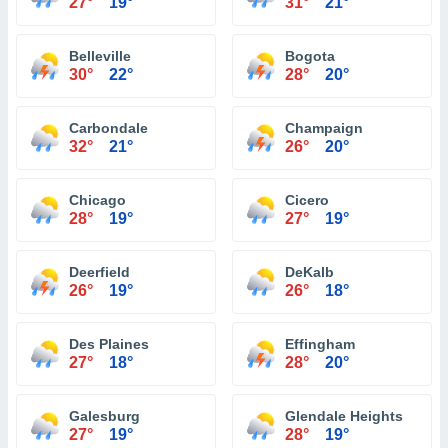
27°
19°
31°
21°
Belleville
Bogota
30°
22°
28°
20°
Carbondale
Champaign
32°
21°
26°
20°
Chicago
Cicero
28°
19°
27°
19°
Deerfield
DeKalb
26°
19°
26°
18°
Des Plaines
Effingham
27°
18°
28°
20°
Galesburg
Glendale Heights
27°
19°
28°
19°