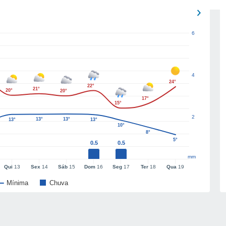
6
4
24°
22°
21°
20°
20°
17°
15°
2
13°
13°
13°
13°
10°
8°
5°
0.5
0.5
mm
Qui
13
Sex
14
Sáb
15
Dom
16
Seg
17
Ter
18
Qua
19
Mínima
Chuva