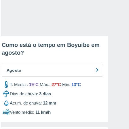
Como está o tempo em Boyuibe em
agosto
?
Agosto
T. Média :
19°C
Máx.:
27°C
Min:
13°C
Dias de chuva:
3
dias
Acum. de chuva:
12 mm
Vento médio:
11 km/h