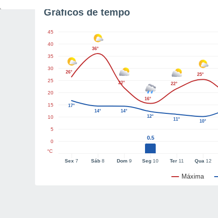
Gráficos de tempo
45
40
36°
35
30
26°
25°
25
22°
22°
20
16°
15
17°
14°
14°
12°
10
11°
10°
5
0.5
0
°C
Sex
7
Sáb
8
Dom
9
Seg
10
Ter
11
Qua
12
Máxima