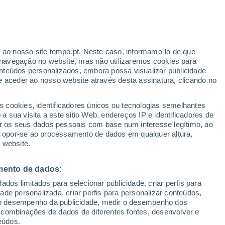
Sobem as temperaturas
Durante o dia de amanhã
ante
r ao nosso site tempo.pt. Neste caso, informamo-lo de que
:
32%
navegação no website, mas não utilizaremos cookies para
nteúdos personalizados, embora possa visualizar publicidade
e aceder ao nosso website através desta assinatura, clicando no
s cookies, identificadores únicos ou tecnologias semelhantes
o
 sua visita a este sitio Web, endereços IP e identificadores de
r os seus dados pessoais com base num interesse legítimo, ao
Radar de Chuva
Satélites
Modelos
ou opor-se ao processamento de dados em qualquer altura,
 website.
mento de dados:
egunda
Terça
Quarta
Quinta
dos limitados para selecionar publicidade, criar perfis para
10 Ago.
11 Ago.
12 Ago.
13 Ago.
idade personalizada, criar perfis para personalizar conteúdos,
ir o desempenho da publicidade, medir o desempenho dos
 combinações de dados de diferentes fontes, desenvolver e
eúdos.
60%