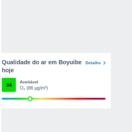
Qualidade do ar em Boyuibe
Detalhe
hoje
Aceitável
34
O₃ (86 µg/m³)