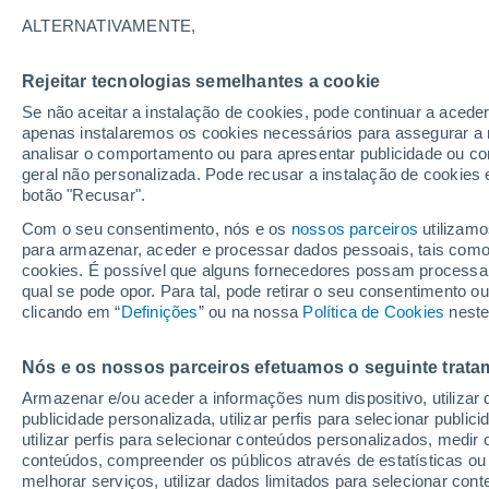
18°
ALTERNATIVAMENTE,
Rejeitar tecnologias semelhantes a cookie
Lua mingu
Se não aceitar a instalação de cookies, pode continuar a acede
Iluminada
Sensação de 18°
apenas instalaremos os cookies necessários para assegurar a 
analisar o comportamento ou para apresentar publicidade ou co
geral não personalizada. Pode recusar a instalação de cookies 
botão "Recusar".
Última hora
Hoje e amanhã poeiras do Saara “invadem”
Com o seu consentimento, nós e os
nossos parceiros
utilizamo
Portugal: risco de trovoadas no Norte e Centr
para armazenar, aceder e processar dados pessoais, tais como a
aumenta
cookies. É possível que alguns fornecedores possam processa
O Tempo 1 - 7 Dias
Atualidade
Mapas de nuvens
qual se pode opor. Para tal, pode retirar o seu consentimento 
clicando em “
Definições
” ou na nossa
Política de Cookies
neste
Nós e os nossos parceiros efetuamos o seguinte trata
Amanhã
Domingo
S
Hoje
Armazenar e/ou aceder a informações num dispositivo, utilizar da
8 Ago.
9 Ago.
7 Ago.
publicidade personalizada, utilizar perfis para selecionar public
utilizar perfis para selecionar conteúdos personalizados, med
conteúdos, compreender os públicos através de estatísticas ou
melhorar serviços, utilizar dados limitados para selecionar cont