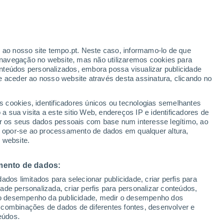
Aviso laranja
Aviso elevado por temperaturas
elevadas em Borgoforte hoje
r ao nosso site tempo.pt. Neste caso, informamo-lo de que
navegação no website, mas não utilizaremos cookies para
nteúdos personalizados, embora possa visualizar publicidade
e aceder ao nosso website através desta assinatura, clicando no
 até
s cookies, identificadores únicos ou tecnologias semelhantes
 sua visita a este sitio Web, endereços IP e identificadores de
r os seus dados pessoais com base num interesse legítimo, ao
adar de Chuva
Satélites
Modelos
ou opor-se ao processamento de dados em qualquer altura,
 website.
mento de dados:
egunda
Terça
Quarta
Quinta
dos limitados para selecionar publicidade, criar perfis para
10 Ago.
11 Ago.
12 Ago.
13 Ago.
idade personalizada, criar perfis para personalizar conteúdos,
ir o desempenho da publicidade, medir o desempenho dos
 combinações de dados de diferentes fontes, desenvolver e
eúdos.