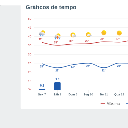
Gráficos de tempo
50
45
40
37°
37°
37°
36°
36°
35°
35
30
25
25°
25°
25°
24°
22°
22°
20
1.1
15
0.2
°C
Sex
7
Sáb
8
Dom
9
Seg
10
Ter
11
Qua
12
Máxima