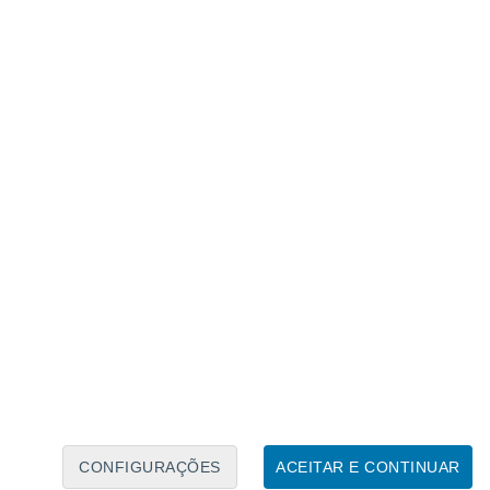
Calendário Lunar
Seg
Ter
Qua
Qui
Sex
Sáb
Domo
7
8
9
10
11
12
13
14
15
16
17
18
19
20
CONFIGURAÇÕES
ACEITAR E CONTINUAR