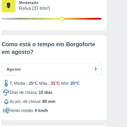
Moderado
Relva (37 #/m³)
Como está o tempo em Borgoforte
em
agosto
?
Agosto
T. Média :
25°C
Máx.:
31°C
Min:
20°C
Dias de chuva:
10
dias
Acum. de chuva:
80 mm
Vento médio:
6 km/h