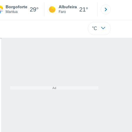
Borgoforte
Albufeira
Lisboa
29°
21°
Mantua
Faro
Lisboa
°C