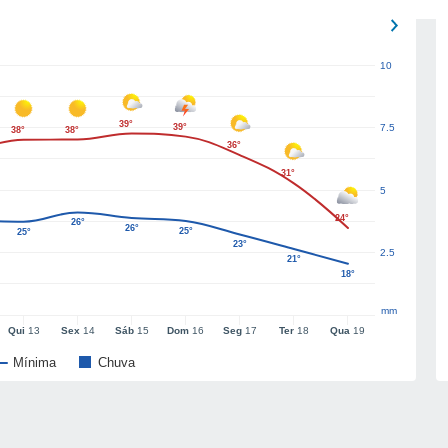
10
39°
39°
7.5
38°
38°
36°
31°
5
24°
26°
26°
25°
25°
23°
2.5
21°
18°
mm
Qui
13
Sex
14
Sáb
15
Dom
16
Seg
17
Ter
18
Qua
19
Mínima
Chuva