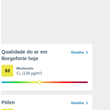
Qualidade do ar em
Detalhe
Borgoforte hoje
Moderada
53
O₃ (139 µg/m³)
Pólen
Detalhe