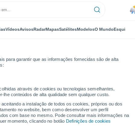
ias
Vídeos
Avisos
Radar
Mapas
Satélites
Modelos
O Mundo
Esqui
is para garantir que as informações fornecidas são de alta
s:
ecolhidas através de cookies ou tecnologias semelhantes,
er-lhe conteúdos de alta qualidade sem qualquer custo.
e aceitando a instalação de todos os cookies, próprios ou dos
rtamento no website, bem como desenvolver um perfil
...
lizados com base no mesmo. Pode consultar mais informações na
lquer momento, clicando no botão
Definições de cookies
Por horas
Intervalos nublados nas
próximas horas