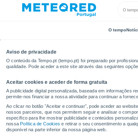
O tempo
Notíc
Aviso de privacidade
O conteúdo da Tempo.pt (tempo.pt) foi preparado por profissiona
qualidade. Pode aceder a este site através das seguintes opçõe
Aceitar cookies e aceder de forma gratuita
Início
Itália
Província de Mantova
Borgoforte
A publicidade digital personalizada, baseada em informações r
permite-nos financiar a nossa atividade para continuar a fornec
Tempo em Borgoforte
Ao clicar no botão "Aceitar e continuar", pode aceder ao websit
nossos parceiros, que nos permitem seguir e analisar o compo
08:53
Sexta
específico para lhe mostrar publicidade e conteúdos persona
nossa
Política de Cookies
e retirar o seu consentimento a qua
disponível na parte inferior da nossa página web.
Chuva fraca