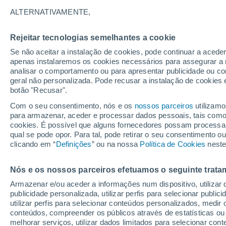
29°
ALTERNATIVAMENTE,
Rejeitar tecnologias semelhantes a cookie
30%
Se não aceitar a instalação de cookies, pode continuar a acede
Sensação de 30°
0.1 mm
apenas instalaremos os cookies necessários para assegurar a 
analisar o comportamento ou para apresentar publicidade ou co
geral não personalizada. Pode recusar a instalação de cookies 
botão "Recusar".
Última hora
Aviso amarelo de tempo quente neste distrito:
Com o seu consentimento, nós e os
nossos parceiros
utilizamo
39 ºC e noites tropicais; saiba até quando
para armazenar, aceder e processar dados pessoais, tais como a
cookies. É possível que alguns fornecedores possam processa
O Tempo 1 - 7 Dias
Atualidade
Mapas de chuva
R
qual se pode opor. Para tal, pode retirar o seu consentimento 
clicando em “
Definições
” ou na nossa
Política de Cookies
neste
Nós e os nossos parceiros efetuamos o seguinte trata
Amanhã
Domingo
S
Hoje
Armazenar e/ou aceder a informações num dispositivo, utilizar da
8 Ago.
9 Ago.
7 Ago.
publicidade personalizada, utilizar perfis para selecionar public
utilizar perfis para selecionar conteúdos personalizados, med
conteúdos, compreender os públicos através de estatísticas ou
melhorar serviços, utilizar dados limitados para selecionar cont
60%
60%