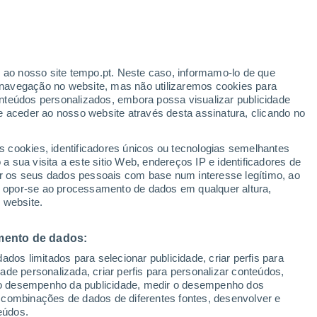
r ao nosso site tempo.pt. Neste caso, informamo-lo de que
/h
navegação no website, mas não utilizaremos cookies para
nteúdos personalizados, embora possa visualizar publicidade
e aceder ao nosso website através desta assinatura, clicando no
 até
s cookies, identificadores únicos ou tecnologias semelhantes
 sua visita a este sitio Web, endereços IP e identificadores de
r os seus dados pessoais com base num interesse legítimo, ao
Radar de Chuva
Satélites
Modelos
ou opor-se ao processamento de dados em qualquer altura,
 website.
mento de dados:
egunda
Terça
Quarta
Quinta
dos limitados para selecionar publicidade, criar perfis para
17 Ago.
18 Ago.
19 Ago.
20 Ago.
idade personalizada, criar perfis para personalizar conteúdos,
ir o desempenho da publicidade, medir o desempenho dos
 combinações de dados de diferentes fontes, desenvolver e
eúdos.