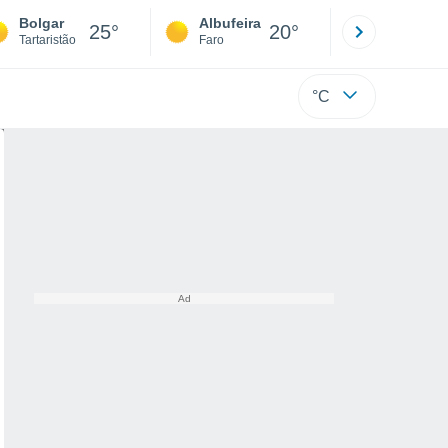
Bolgar
Albufeira
Lisboa
25°
20°
Tartaristão
Faro
Lisboa
°C