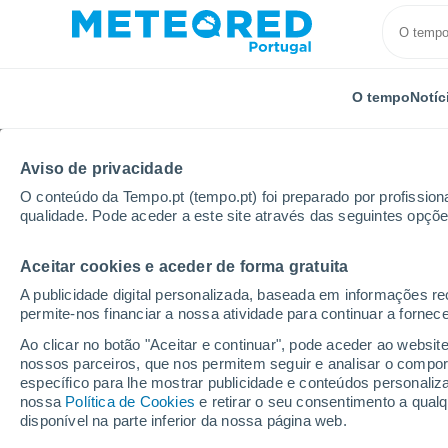
O tempo
Notíc
Aviso de privacidade
O conteúdo da Tempo.pt (tempo.pt) foi preparado por profissiona
qualidade. Pode aceder a este site através das seguintes opçõe
Aceitar cookies e aceder de forma gratuita
Início
Rússia
Tartaristão
Bolgar
Próxima s
A publicidade digital personalizada, baseada em informações r
permite-nos financiar a nossa atividade para continuar a fornec
Tempo para Bolgar 8 - 
Ao clicar no botão "Aceitar e continuar", pode aceder ao websit
nossos parceiros, que nos permitem seguir e analisar o compo
09:03
Sexta
específico para lhe mostrar publicidade e conteúdos persona
nossa
Política de Cookies
e retirar o seu consentimento a qua
disponível na parte inferior da nossa página web.
Limpo