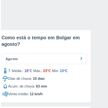
Como está o tempo em Bolgar em
agosto
?
Agosto
T. Média :
18°C
Máx.:
23°C
Min:
13°C
Dias de chuva:
10
dias
Acum. de chuva:
63 mm
Vento médio:
12 km/h