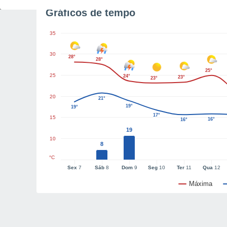
Gráficos de tempo
35
30
28°
28°
25°
25
24°
23°
23°
20
21°
19°
19°
17°
15
16°
16°
19
10
8
°C
Sex
7
Sáb
8
Dom
9
Seg
10
Ter
11
Qua
12
Máxima