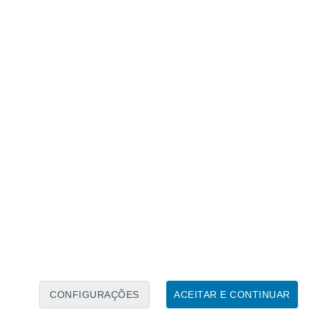
Calendário Lunar
Seg
Ter
Qua
Qui
Sex
Sáb
Domo
7
8
9
10
11
12
13
14
15
16
17
18
19
20
CONFIGURAÇÕES
ACEITAR E CONTINUAR