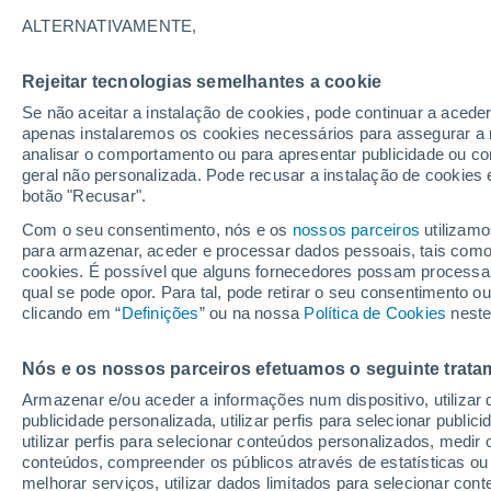
25°
ALTERNATIVAMENTE,
Rejeitar tecnologias semelhantes a cookie
Sudoeste
Se não aceitar a instalação de cookies, pode continuar a acede
Sensação de 26°
13
-
25 km
apenas instalaremos os cookies necessários para assegurar a 
analisar o comportamento ou para apresentar publicidade ou co
geral não personalizada. Pode recusar a instalação de cookies 
botão "Recusar".
Última hora
Aviso amarelo de tempo quente neste distrito:
Com o seu consentimento, nós e os
nossos parceiros
utilizamo
39 ºC e noites tropicais; saiba até quando
para armazenar, aceder e processar dados pessoais, tais como a
cookies. É possível que alguns fornecedores possam processa
O Tempo 1 - 7 Dias
Atualidade
Mapas de nuvens
qual se pode opor. Para tal, pode retirar o seu consentimento 
clicando em “
Definições
” ou na nossa
Política de Cookies
neste
Nós e os nossos parceiros efetuamos o seguinte trata
Sábado
Domingo
S
Sexta
Armazenar e/ou aceder a informações num dispositivo, utilizar da
15 Ago.
16 Ago.
14 Ago.
publicidade personalizada, utilizar perfis para selecionar public
utilizar perfis para selecionar conteúdos personalizados, med
conteúdos, compreender os públicos através de estatísticas ou
melhorar serviços, utilizar dados limitados para selecionar cont
60%