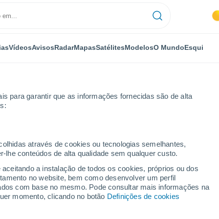
ias
Vídeos
Avisos
Radar
Mapas
Satélites
Modelos
O Mundo
Esqui
is para garantir que as informações fornecidas são de alta
s:
emana
ecolhidas através de cookies ou tecnologias semelhantes,
er-lhe conteúdos de alta qualidade sem qualquer custo.
14 dias
e aceitando a instalação de todos os cookies, próprios ou dos
rtamento no website, bem como desenvolver um perfil
...
lizados com base no mesmo. Pode consultar mais informações na
lquer momento, clicando no botão
Definições de cookies
Por horas
Intervalos nublados nas
próximas horas