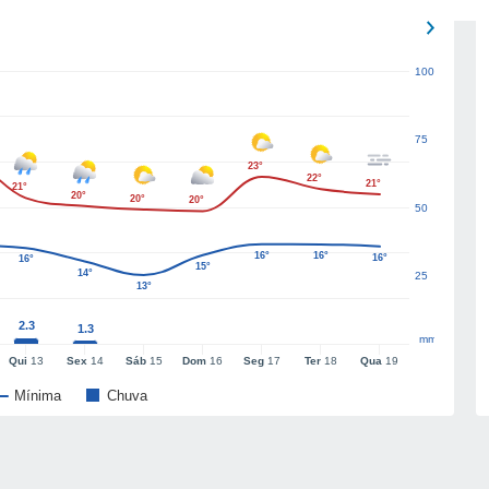
100
75
23°
22°
21°
21°
20°
20°
20°
50
16°
16°
16°
16°
15°
14°
25
13°
2.3
1.3
mm
Qui
13
Sex
14
Sáb
15
Dom
16
Seg
17
Ter
18
Qua
19
Mínima
Chuva