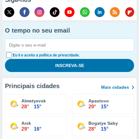
O tempo no seu email
Eu li e aceito a política de privacidade.
Principais cidades
Mais cidades
Almetyevsk
Apastovo
28°
15°
29°
15°
Arsk
Bogatye Saby
29°
16°
28°
15°