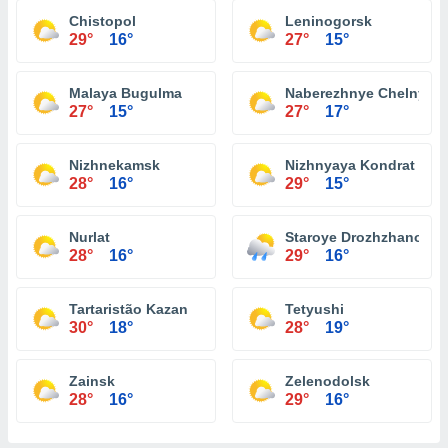
Chistopol
Leninogorsk
29°
16°
27°
15°
Malaya Bugulma
Naberezhnye Chelny
27°
15°
27°
17°
Nizhnekamsk
Nizhnyaya Kondrat
28°
16°
29°
15°
Nurlat
Staroye Drozhzhanoye
28°
16°
29°
16°
Tartaristão Kazan
Tetyushi
30°
18°
28°
19°
Zainsk
Zelenodolsk
28°
16°
29°
16°