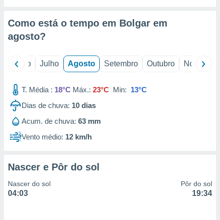
conteúdos.
Como está o tempo em Bolgar em
ção
agosto
?
ão através
de
,
o
Junho
Julho
Agosto
Setembro
Outubro
Novembro
 e
T. Média :
18°C
Máx.:
23°C
Min:
13°C
dos,
publicidade
Dias de chuva:
10
dias
s, estudos
a e
Acum. de chuva:
63 mm
mento de
Vento médio:
12 km/h
ossos 1199
eiros
Nascer e Pôr do sol
Nascer do sol
Pôr do sol
04:03
19:34