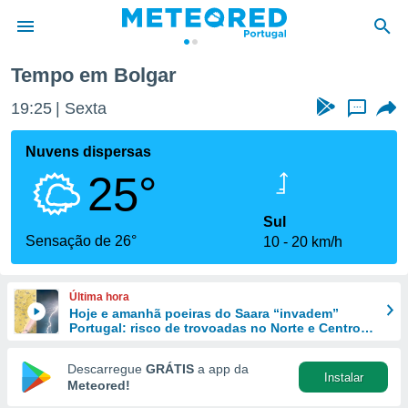
Tempo em Bolgar
de
19:25
Sexta
...
 da
empo.pt) foi
Nuvens dispersas
or
25°
is para
e as
 fornecidas
Sul
 qualidade.
Sensação de 26°
10
20 km/h
r a este
s das
opções:
Última hora
Hoje e amanhã poeiras do Saara “invadem”
ookies e
Portugal: risco de trovoadas no Norte e Centro
 forma
aumenta
Descarregue
GRÁTIS
a app da
Instalar
e digital
Meteored!
da,