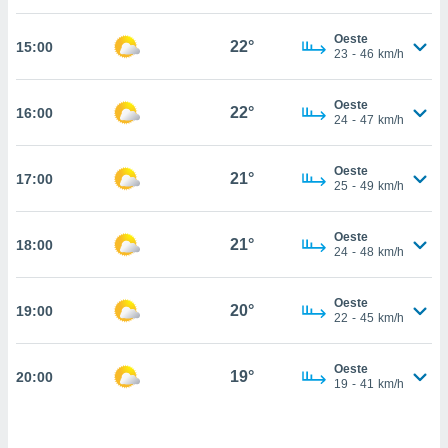
, permite-
Oeste
ar a nossa
22°
15:00
23
-
46
km/h
ara
ACEITAR
 fornecer-
E
os de alta
Oeste
CONTINUAR
22°
16:00
sem
24
-
47
km/h
sto.
CONFIGURAÇÕES
o botão
Oeste
21°
17:00
25
-
49
km/h
ontinuar",
r ao
itando a
Oeste
21°
18:00
de todos os
24
-
48
km/h
óprios ou
parceiros,
rmitem
Oeste
20°
19:00
22
-
45
km/h
lisar o
nto no
em como
Oeste
19°
20:00
 um perfil
19
-
41
km/h
para lhe
licidade e