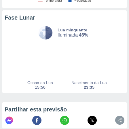
Temperatura
Precipitação
Fase Lunar
nto, nós e
arceiros
cookies,
Lua minguante
ores únicos
Iluminada
46%
ias
s para
 aceder e
dados
ais como a
 este sitio
eços IP e
ores de
Ocaso da Lua
Nascimento da Lua
possível
15:50
23:35
es possam
os seus
oais com
Partilhar esta previsão
nteresse
o qual se
ara tal,
 o seu