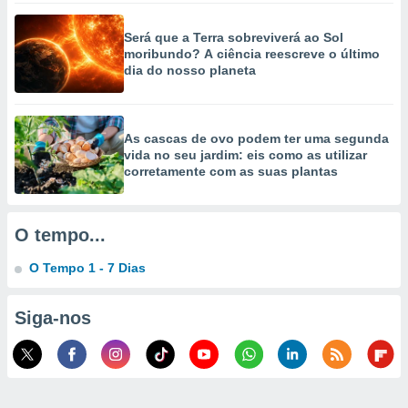
selecionar
Será que a Terra sobreviverá ao Sol
a, criar
moribundo? A ciência reescreve o último
personalizar
dia do nosso planeta
tilizar
selecionar
dos, medir
As cascas de ovo podem ter uma segunda
nho da
vida no seu jardim: eis como as utilizar
, medir o
corretamente com as suas plantas
o dos
r os
O tempo...
ravés de
s ou
O Tempo 1 - 7 Dias
s de dados
es fontes,
 e melhorar
Siga-nos
ilizar dados
ara
conteúdos.
ção