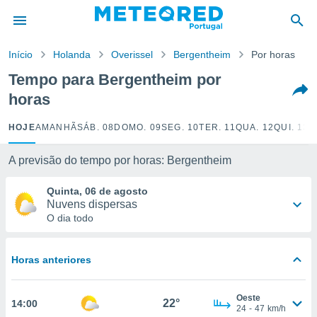
de
Início
Holanda
Overissel
Bergentheim
Por horas
 da
empo.pt) foi
Tempo para Bergentheim por
or
horas
is para
e as
 fornecidas
HOJE
AMANHÃ
SÁB. 08
DOMO. 09
SEG. 10
TER. 11
QUA. 12
QUI. 13
S
 qualidade.
r a este
A previsão do tempo por horas: Bergentheim
s das
opções:
Quinta, 06 de agosto
Nuvens dispersas
ookies e
O dia todo
 forma
e digital
Horas anteriores
da,
m
 recolhidas
Oeste
22°
14:00
cookies ou
24
-
47
km/h