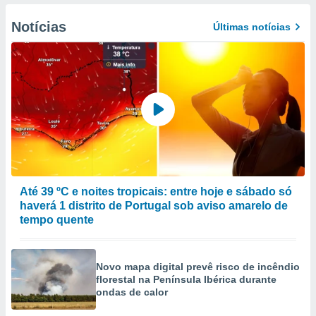
to ou opor-
essamento
Notícias
Últimas notícias
m qualquer
ando em “
 ou na
 Cookies
te.
 nossos
s o
o de
Até 39 ºC e noites tropicais: entre hoje e sábado só
haverá 1 distrito de Portugal sob aviso amarelo de
e/ou aceder
tempo quente
ões num
utilizar
ados para
Novo mapa digital prevê risco de incêndio
publicidade,
florestal na Península Ibérica durante
 para
ondas de calor
a, utilizar