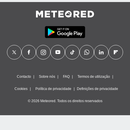
ão através
de
,
 e
dos,
publicidade
s, estudos
a e
mento de
ossos 1199
Contacto
Sobre nós
FAQ
Termos de utilização
eiros
Cookies
Política de privacidade
Definições de privacidade
© 2026 Meteored. Todos os direitos reservados