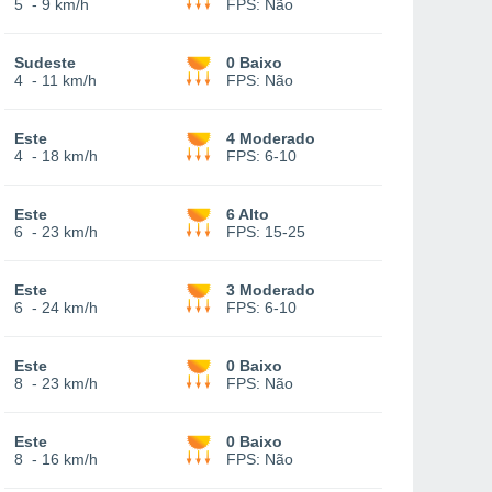
5
-
9 km/h
FPS:
Não
Sudeste
0 Baixo
4
-
11 km/h
FPS:
Não
Este
4 Moderado
4
-
18 km/h
FPS:
6-10
Este
6 Alto
6
-
23 km/h
FPS:
15-25
Este
3 Moderado
6
-
24 km/h
FPS:
6-10
Este
0 Baixo
8
-
23 km/h
FPS:
Não
Este
0 Baixo
8
-
16 km/h
FPS:
Não