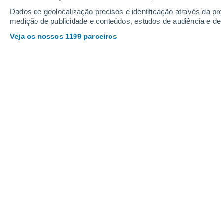
Dados de geolocalização precisos e identificação através da pr
medição de publicidade e conteúdos, estudos de audiência e d
Sexta
7
Sábado
8
Veja os nossos 1199 parceiros
A previsão do tempo por horas: Ber
SEXTA, 07 DE AGOSTO
O dia todo
Nuvens dispersas
Nascer do sol às
06h03m
Pôr-do-sol às
21h08m
Primeira luz às
05:24
Última luz às
21:47
Fase Lunar