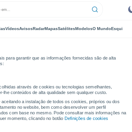
ias
Vídeos
Avisos
Radar
Mapas
Satélites
Modelos
O Mundo
Esqui
is para garantir que as informações fornecidas são de alta
s:
ergen
Por horas
ecolhidas através de cookies ou tecnologias semelhantes,
er-lhe conteúdos de alta qualidade sem qualquer custo.
enânia do Norte-
e aceitando a instalação de todos os cookies, próprios ou dos
rtamento no website, bem como desenvolver um perfil
lizados com base no mesmo. Pode consultar mais informações na
lquer momento, clicando no botão
Definições de cookies