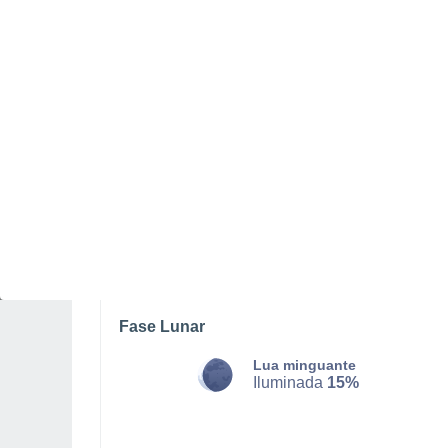
DOMINGO, 09 DE AGOSTO
O dia todo
Nuvens dispersas
Nascer do sol às
06h06m
Pôr-do-sol às
21h05m
Primeira luz às
05:28
Última luz às
21:43
Fase Lunar
Lua minguante
Iluminada
15%