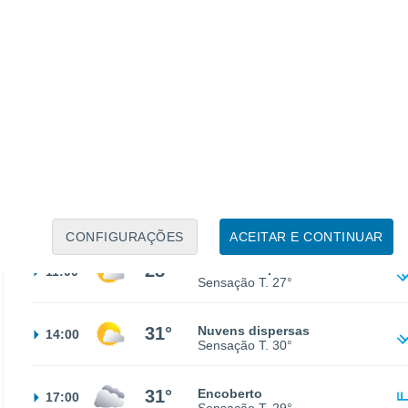
19°
Nuvens dispersas
02:00
Sensação T.
19°
18°
Céu limpo
05:00
Sensação T.
18°
21°
Nuvens dispersas
08:00
Sensação T.
21°
CONFIGURAÇÕES
ACEITAR E CONTINUAR
28°
Nuvens dispersas
11:00
Sensação T.
27°
31°
Nuvens dispersas
14:00
Sensação T.
30°
31°
Encoberto
17:00