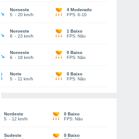
Noroeste
4 Moderado
5
-
20 km/h
FPS:
6-10
Noroeste
1 Baixo
8
-
23 km/h
FPS:
Não
Noroeste
0 Baixo
6
-
18 km/h
FPS:
Não
Norte
0 Baixo
5
-
11 km/h
FPS:
Não
Nordeste
0 Baixo
5
-
12 km/h
FPS:
Não
Sudeste
0 Baixo