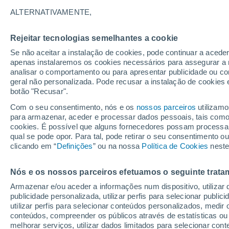
ALTERNATIVAMENTE,
Gráfico do tempo por horas em B
Rejeitar tecnologias semelhantes a cookie
Se não aceitar a instalação de cookies, pode continuar a acede
SÍMBOLO
TEMPERATURA
apenas instalaremos os cookies necessários para assegurar a 
analisar o comportamento ou para apresentar publicidade ou co
00
03
06
09
12
15
18
21
00
03
06
09
geral não personalizada. Pode recusar a instalação de cookies 
botão "Recusar".
Com o seu consentimento, nós e os
nossos parceiros
utilizamo
para armazenar, aceder e processar dados pessoais, tais como a
cookies. É possível que alguns fornecedores possam processa
qual se pode opor. Para tal, pode retirar o seu consentimento 
clicando em “
Definições
” ou na nossa
Política de Cookies
neste
22°
21°
Nós e os nossos parceiros efetuamos o seguinte trata
21°
19°
19°
Armazenar e/ou aceder a informações num dispositivo, utilizar da
16°
16°
publicidade personalizada, utilizar perfis para selecionar public
15°
15°
14°
14°
utilizar perfis para selecionar conteúdos personalizados, med
conteúdos, compreender os públicos através de estatísticas ou
melhorar serviços, utilizar dados limitados para selecionar cont