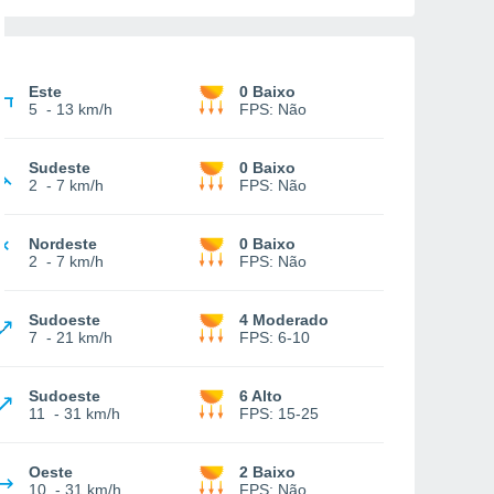
Este
0 Baixo
5
-
13 km/h
FPS:
Não
Sudeste
0 Baixo
2
-
7 km/h
FPS:
Não
Nordeste
0 Baixo
2
-
7 km/h
FPS:
Não
Sudoeste
4 Moderado
7
-
21 km/h
FPS:
6-10
Sudoeste
6 Alto
11
-
31 km/h
FPS:
15-25
Oeste
2 Baixo
10
-
31 km/h
FPS:
Não