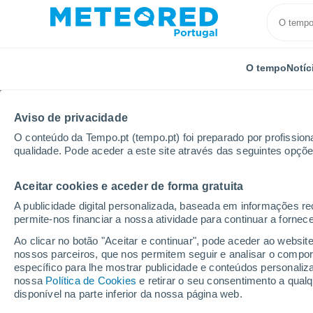
O tempo
Notíc
Aviso de privacidade
O conteúdo da Tempo.pt (tempo.pt) foi preparado por profissiona
qualidade. Pode aceder a este site através das seguintes opçõe
Aceitar cookies e aceder de forma gratuita
Início
Alemanha
Renânia do Norte-Vestefália
B
A publicidade digital personalizada, baseada em informações r
permite-nos financiar a nossa atividade para continuar a fornec
Tempo para Bergen (R
Ao clicar no botão "Aceitar e continuar", pode aceder ao websit
Vestefália) por horas
nossos parceiros, que nos permitem seguir e analisar o compo
específico para lhe mostrar publicidade e conteúdos persona
nossa
Política de Cookies
e retirar o seu consentimento a qua
disponível na parte inferior da nossa página web.
O Tempo 1 - 7 Dias
Por horas