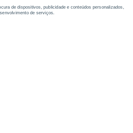
ocura de dispositivos, publicidade e conteúdos personalizados,
esenvolvimento de serviços.
Domingo
9
gen
15°
Céu limpo
02:00
Sensação T.
15°
14°
Céu limpo
05:00
Sensação T.
14°
15°
Nuvens dispersas
08:00
Sensação T.
15°
19°
Encoberto
11:00
Sensação T.
19°