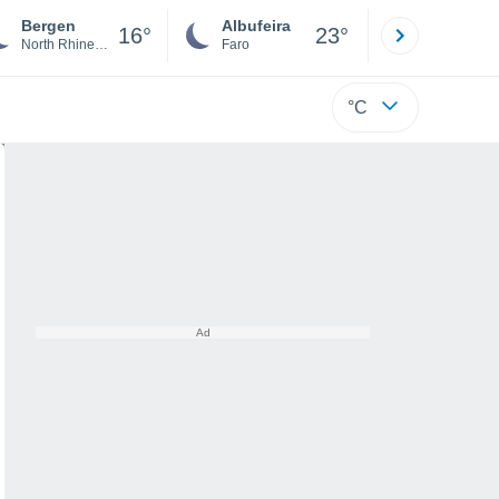
Bergen
Albufeira
Lisboa
16°
23°
North Rhine-Westphalia
Faro
Lisboa
°C