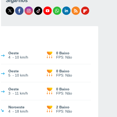
Siga-nos
Oeste
0 Baixo
4
-
10 km/h
FPS:
Não
Oeste
0 Baixo
5
-
10 km/h
FPS:
Não
Oeste
0 Baixo
3
-
11 km/h
FPS:
Não
Noroeste
2 Baixo
4
-
18 km/h
FPS:
Não