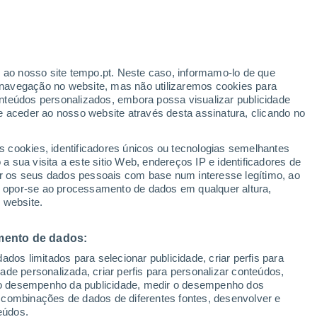
ergen
r ao nosso site tempo.pt. Neste caso, informamo-lo de que
VENTO
PRECIPITAÇÃO
navegação no website, mas não utilizaremos cookies para
nteúdos personalizados, embora possa visualizar publicidade
12
15
18
21
00
03
06
09
12
15
18
21
00
e aceder ao nosso website através desta assinatura, clicando no
s cookies, identificadores únicos ou tecnologias semelhantes
 sua visita a este sitio Web, endereços IP e identificadores de
31°
31°
r os seus dados pessoais com base num interesse legítimo, ao
ou opor-se ao processamento de dados em qualquer altura,
28°
28°
 website.
26°
26°
25°
25°
22°
22°
mento de dados:
21°
19°
18°
dos limitados para selecionar publicidade, criar perfis para
idade personalizada, criar perfis para personalizar conteúdos,
ir o desempenho da publicidade, medir o desempenho dos
 combinações de dados de diferentes fontes, desenvolver e
eúdos.