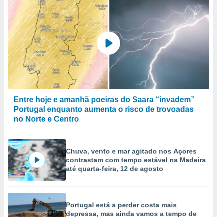
to ou opor-
essamento
m qualquer
ando em “
 ou na
 Cookies
te.
 nossos
Entre hoje e amanhã poeiras do Saara “invadem”
s o
Portugal enquanto aumenta o risco de trovoadas
no Norte e Centro
o de
e/ou aceder
Chuva, vento e mar agitado nos Açores
ões num
contrastam com tempo estável na Madeira
utilizar
até quarta-feira, 12 de agosto
ados para
publicidade,
 para
Portugal está a perder costa mais
depressa, mas ainda vamos a tempo de
a, utilizar