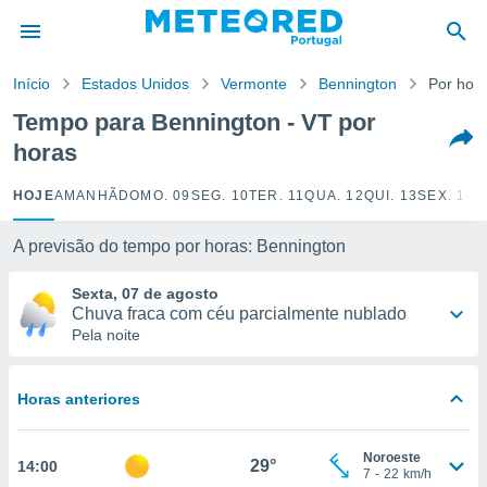
de
Início
Estados Unidos
Vermonte
Bennington
Por hor
 da
empo.pt) foi
Tempo para Bennington - VT por
or
horas
is para
e as
 fornecidas
HOJE
AMANHÃ
DOMO. 09
SEG. 10
TER. 11
QUA. 12
QUI. 13
SEX. 14
S
 qualidade.
r a este
A previsão do tempo por horas: Bennington
s das
opções:
Sexta, 07 de agosto
Chuva fraca com céu parcialmente nublado
ookies e
Pela noite
 forma
e digital
Horas anteriores
da,
m
 recolhidas
Noroeste
29°
14:00
cookies ou
7
-
22
km/h