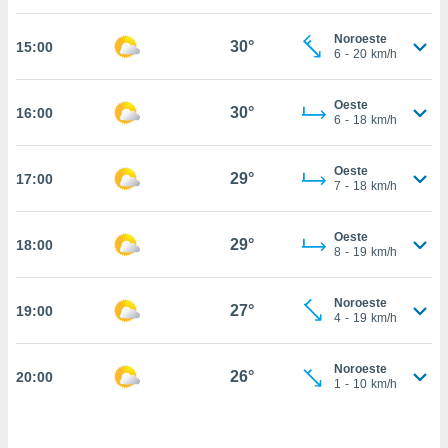
, permite-
Noroeste
ar a nossa
30°
15:00
6
-
20
km/h
ara
ACEITAR
 fornecer-
E
os de alta
Oeste
CONTINUAR
30°
16:00
sem
6
-
18
km/h
sto.
CONFIGURAÇÕES
o botão
Oeste
29°
17:00
7
-
18
km/h
ontinuar",
r ao
itando a
Oeste
29°
18:00
de todos os
8
-
19
km/h
óprios ou
parceiros,
rmitem
Noroeste
27°
19:00
4
-
19
km/h
lisar o
nto no
em como
Noroeste
26°
20:00
 um perfil
1
-
10
km/h
para lhe
licidade e