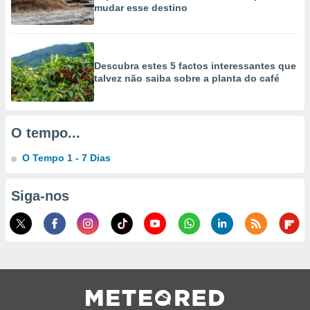
mudar esse destino
selecionar
a, criar
personalizar
tilizar
Descubra estes 5 factos interessantes que
selecionar
talvez não saiba sobre a planta do café
dos, medir
nho da
, medir o
O tempo...
o dos
O Tempo 1 - 7 Dias
r os
ravés de
s ou
Siga-nos
s de dados
es fontes,
 e melhorar
ilizar dados
ara
conteúdos.
ção