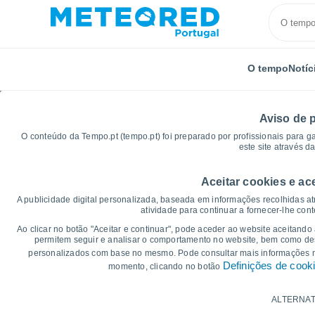
O tempo
Notíc
Aviso de 
O conteúdo da Tempo.pt (tempo.pt) foi preparado por profissionais para g
este site através d
Aceitar cookies e ac
Início
Estados Unidos
Vermonte
Bennington
A publicidade digital personalizada, baseada em informações recolhidas at
atividade para continuar a fornecer-lhe con
Gráficos do tempo par
Ao clicar no botão "Aceitar e continuar", pode aceder ao website aceitando
permitem seguir e analisar o comportamento no website, bem como dese
personalizados com base no mesmo. Pode consultar mais informações
14 dias
7 dias
Definições de cook
momento, clicando no botão
Gráficos da Temperatura
ALTERNAT
Temperatura Máxima, temperatura mínim