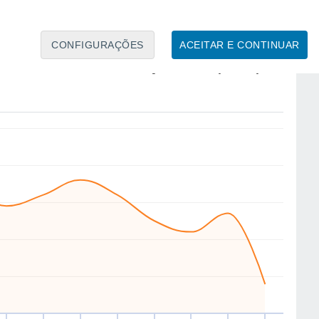
CONFIGURAÇÕES
ACEITAR E CONTINUAR
W
NW
NW
W
NW
N
NW
S
ui
13
Sex
14
Sáb
15
Dom
16
Seg
17
Ter
18
Qua
19
Qui
20
to
Velocidade média do vento