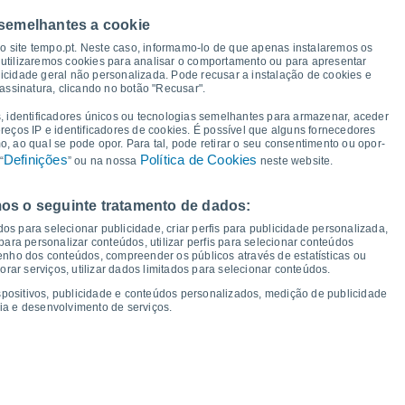
 semelhantes a cookie
so site tempo.pt. Neste caso, informamo-lo de que apenas instalaremos os
utilizaremos cookies para analisar o comportamento ou para apresentar
27°
26°
icidade geral não personalizada. Pode recusar a instalação de cookies e
24°
24°
24°
24°
24°
23°
assinatura, clicando no botão "Recusar".
, identificadores únicos ou tecnologias semelhantes para armazenar, aceder
ereços IP e identificadores de cookies. É possível que alguns fornecedores
16°
 ao qual se pode opor. Para tal, pode retirar o seu consentimento ou opor-
16°
15°
14°
Definições
Política de Cookies
“
” ou na nossa
neste website.
13°
13°
12°
12°
os o seguinte tratamento de dados:
ui
13
Sex
14
Sáb
15
Dom
16
Seg
17
Ter
18
Qua
19
Qui
20
os para selecionar publicidade, criar perfis para publicidade personalizada,
mperatura Mínima
Ponto de orvalho
s para personalizar conteúdos, utilizar perfis para selecionar conteúdos
ho dos conteúdos, compreender os públicos através de estatísticas ou
ar serviços, utilizar dados limitados para selecionar conteúdos.
spositivos, publicidade e conteúdos personalizados, medição de publicidade
ia e desenvolvimento de serviços.
dade para os próximos 14 dias
100
1018
1017
75