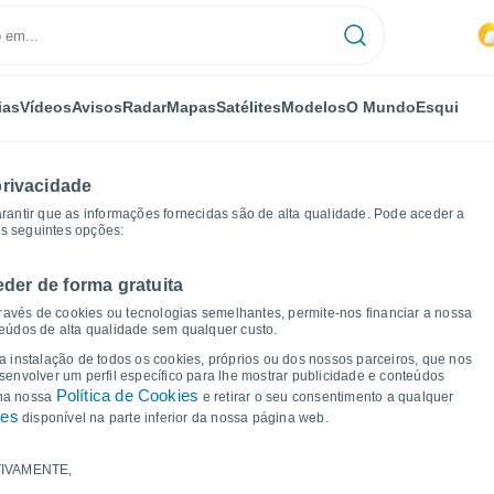
ias
Vídeos
Avisos
Radar
Mapas
Satélites
Modelos
O Mundo
Esqui
privacidade
arantir que as informações fornecidas são de alta qualidade. Pode aceder a
as seguintes opções:
eder de forma gratuita
Gráficos de tempo
ravés de cookies ou tecnologias semelhantes, permite-nos financiar a nossa
teúdos de alta qualidade sem qualquer custo.
a Bennington - VT
 a instalação de todos os cookies, próprios ou dos nossos parceiros, que nos
nvolver um perfil específico para lhe mostrar publicidade e conteúdos
Política de Cookies
 na nossa
e retirar o seu consentimento a qualquer
ies
disponível na parte inferior da nossa página web.
IVAMENTE,
a e ponto de orvalho para os próximos 14 dias