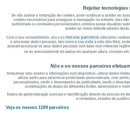
35
Rejeitar tecnologias
30°
30
29°
Se não aceitar a instalação de cookies, pode continuar a aceder ao nos
28°
27°
27°
cookies necessários para assegurar a navegação no website, mas não 
25°
publicidade ou conteúdos personalizados, embora possa visualizar publ
25
aceder ao nosso website através desta 
21°
20°
nossos parceiros
Com o seu consentimento, nós e os
utilizamos cookies
19°
20
e processar dados pessoais, tais como a sua visita a este sitio Web, end
17°
17°
possam processar os seus dados pessoais com base num interesse legítimo,
15°
15
se ao processamento de dados em qualquer altura, clicando em 
°C
Nós e os nossos parceiros efetuam
Sex
7
Sáb
8
Dom
9
Seg
10
Ter
11
Qua
12
Q
Armazenar e/ou aceder a informações num dispositivo, utilizar dados limitad
Temperatura Máxima
Te
utilizar perfis para selecionar publicidade personalizada, criar perfi
personalizados, medir o desempenho da publicidade, medir o desempen
combinações de dados de diferentes fontes, desenvolver e melhor
Gráficos de Precipitação – Névoa
Dados de geolocalização precisos e identificação através da procura de di
e conteúdos, estudos de audiênc
Chuva, neve e nebulosi
Veja os nossos 1199 parceiros
20
1019
15