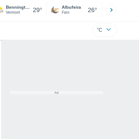
Bennington
Albufeira
Lisboa
29°
26°
Vermont
Faro
Lisboa
°C