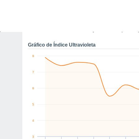
0
NW
SW
W
W
W
NW
km/h
Sex
7
Sáb
8
Dom
9
Seg
10
Ter
11
Qua
12
Q
Rajadas máximas do ven
Gráfico de Índice Ultravioleta
8
7
6
5
4
3