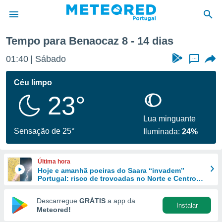
z
Próxima semana
Tempo para Benaocaz 8 - 14 dias
de
01:40
Sábado
...
 da
empo.pt) foi
Céu limpo
or
23°
is para
e as
 fornecidas
Lua minguante
 qualidade.
Sensação de 25°
Iluminada:
24%
r a este
s das
opções:
Última hora
Hoje e amanhã poeiras do Saara “invadem”
ookies e
Portugal: risco de trovoadas no Norte e Centro
 forma
aumenta
Descarregue
GRÁTIS
a app da
Instalar
e digital
Meteored!
da,