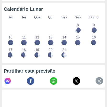
conteúdos.
Calendário Lunar
ção
Seg
Ter
Qua
Qui
Sex
Sáb
Domo
ão através
8
9
de
,
 e
10
11
12
13
14
15
16
dos,
publicidade
17
18
19
20
21
s, estudos
a e
mento de
Partilhar esta previsão
ossos 1199
eiros