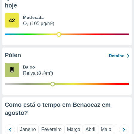
o qual se
hoje
ara tal,
 o seu
Moderada
42
to ou opor-
O₃ (105 µg/m³)
essamento
m qualquer
ando em “
 ou na
Pólen
 Cookies
Detalhe
te.
Baixo
 nossos
Relva (8 #/m³)
s o
o de
Como está o tempo em Benaocaz em
e/ou aceder
agosto
?
ões num
utilizar
ados para
Janeiro
Fevereiro
Março
Abril
Maio
Junho
publicidade,