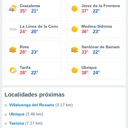
Grazalema
Jerez de la Frontera
35°
21°
37°
22°
La Línea de la Concepción
Medina-Sidonia
24°
20°
36°
23°
Rota
Sanlúcar de Barrameda
28°
23°
33°
22°
Tarifa
Ubrique
28°
22°
38°
24°
Localidades próximas
Villaluenga del Rosario
(3.17 km)
Ubrique
(3.46 km)
Tavizna
(7.27 km)