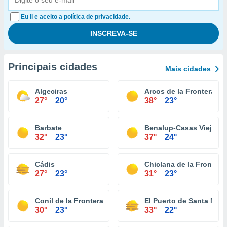
Eu li e aceito a política de privacidade.
Principais cidades
Mais cidades
Algeciras
Arcos de la Frontera
27°
20°
38°
23°
Barbate
Benalup-Casas Viejas
32°
23°
37°
24°
Cádis
Chiclana de la Frontera
27°
23°
31°
23°
Conil de la Frontera
El Puerto de Santa Marí
30°
23°
33°
22°