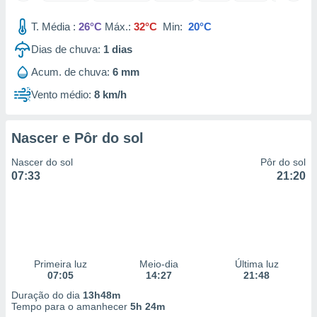
 para
T. Média :
26°C
Máx.:
32°C
Min:
20°C
a, utilizar
Dias de chuva:
1
dias
selecionar
Acum. de chuva:
6 mm
a, criar
personalizar
Vento médio:
8 km/h
tilizar
selecionar
Nascer e Pôr do sol
dos, medir
nho da
Nascer do sol
Pôr do sol
, medir o
07:33
21:20
o dos
r os
ravés de
s ou
s de dados
Primeira luz
Meio-dia
Última luz
es fontes,
07:05
14:27
21:48
 e melhorar
ilizar dados
Duração do dia
13h48m
ara
Tempo para o amanhecer
5h 24m