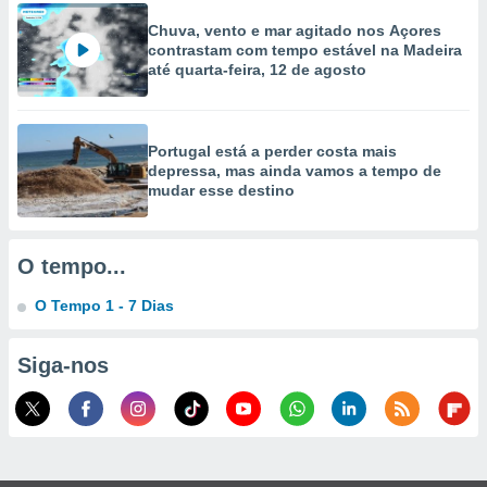
Chuva, vento e mar agitado nos Açores
ão através
contrastam com tempo estável na Madeira
de
até quarta-feira, 12 de agosto
,
 e
dos,
Portugal está a perder costa mais
publicidade
depressa, mas ainda vamos a tempo de
s, estudos
mudar esse destino
a e
mento de
O tempo...
ossos 1199
eiros
O Tempo 1 - 7 Dias
Siga-nos