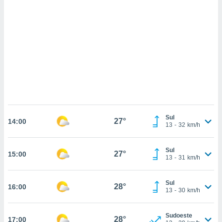
ados com
esmo. Pode
ais
s na nossa
 Cookies
e
u
nto a
omento,
 botão
de cookies
na parte
nossa
.
Sul
27°
14:00
13
-
32
km/h
IVAMENTE,
Sul
27°
15:00
13
-
31
km/h
as
tes a
Sul
28°
16:00
13
-
30
km/h
tar a
de cookies,
uar a
Sudoeste
28°
17:00