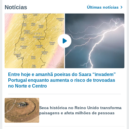
selecionar
Notícias
Últimas notícias
a, criar
personalizar
tilizar
selecionar
dos, medir
nho da
, medir o
o dos
r os
Entre hoje e amanhã poeiras do Saara “invadem”
ravés de
Portugal enquanto aumenta o risco de trovoadas
s ou
s de dados
no Norte e Centro
es fontes,
 e melhorar
ilizar dados
ara
Seca histórica no Reino Unido transforma
paisagens e afeta milhões de pessoas
conteúdos.
ção