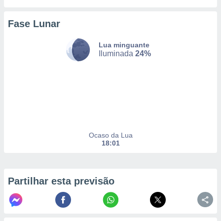
to ou opor-
essamento
Fase Lunar
m qualquer
ando em “
 ou na
Lua minguante
Iluminada
24%
 Cookies
te.
 nossos
s o
o de
Ocaso da Lua
18:01
e/ou aceder
ões num
utilizar
Partilhar esta previsão
ados para
publicidade,
 para
a, utilizar