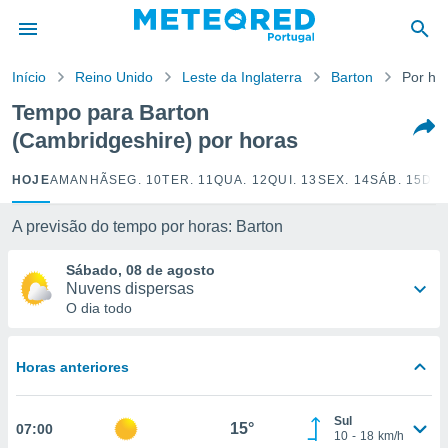
de
Início
Reino Unido
Leste da Inglaterra
Barton
Por ho
 da
empo.pt) foi
Tempo para Barton
or
(Cambridgeshire) por horas
is para
e as
 fornecidas
HOJE
AMANHÃ
SEG. 10
TER. 11
QUA. 12
QUI. 13
SEX. 14
SÁB. 15
DOM
 qualidade.
r a este
A previsão do tempo por horas: Barton
s das
opções:
Sábado, 08 de agosto
Nuvens dispersas
ookies e
O dia todo
 forma
e digital
Horas anteriores
da,
m
 recolhidas
Sul
15°
07:00
cookies ou
10
-
18
km/h