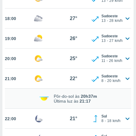
13
-
29
km/h
osso site
este caso,
lo de que
Sudoeste
27°
18:00
talaremos
13
-
28
km/h
s para
Sudoeste
a navegação
26°
19:00
13
-
27
km/h
, mas não
s cookies
ar o
Sudoeste
25°
20:00
nto ou
11
-
26
km/h
ntar
 ou
Sudoeste
22°
21:00
8
-
20
km/h
dos,
ssa
ublicidade
Pôr-do-sol às
20h37m
Última luz às
21:17
ada. Pode
nstalação de
Sul
ceder ao
21°
22:00
8
-
18
km/h
ite através
atura,
 botão