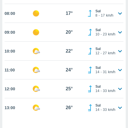
, permite-
Sul
ar a nossa
17°
08:00
8
-
17
km/h
ara
ACEITAR
 fornecer-
E
os de alta
Sul
CONTINUAR
20°
09:00
sem
10
-
23
km/h
sto.
CONFIGURAÇÕES
o botão
Sul
22°
10:00
12
-
27
km/h
ontinuar",
r ao
itando a
Sul
24°
11:00
de todos os
14
-
31
km/h
óprios ou
parceiros,
rmitem
Sul
25°
12:00
14
-
33
km/h
lisar o
nto no
em como
Sul
26°
13:00
 um perfil
14
-
33
km/h
para lhe
licidade e