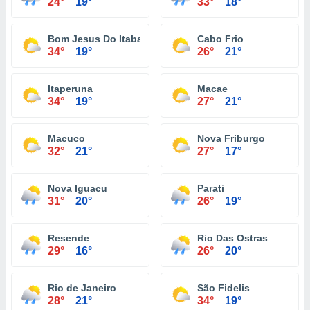
24°
19°
33°
18°
Bom Jesus Do Itabapoana
Cabo Frio
34°
19°
26°
21°
Itaperuna
Macae
34°
19°
27°
21°
Macuco
Nova Friburgo
32°
21°
27°
17°
Nova Iguacu
Parati
31°
20°
26°
19°
Resende
Rio Das Ostras
29°
16°
26°
20°
Rio de Janeiro
São Fidelis
28°
21°
34°
19°