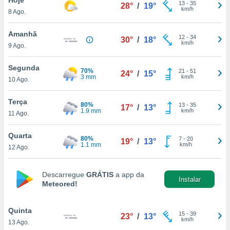
para lhe
13
-
35
28°
/
19°
km/h
8 Ago.
licidade e
ados com
Amanhã
12
-
34
30°
/
18°
esmo. Pode
km/h
9 Ago.
ais
s na nossa
Segunda
70%
21
-
51
 Cookies
e
24°
/
15°
3 mm
km/h
10 Ago.
u
nto a
omento,
Terça
80%
13
-
35
17°
/
13°
 botão
1.9 mm
km/h
11 Ago.
de cookies
na parte
Quarta
80%
7
-
20
nossa
19°
/
13°
1.1 mm
km/h
12 Ago.
.
IVAMENTE,
Descarregue
GRÁTIS
a app da
Instalar
Meteored!
as
tes a
Quinta
15
-
39
23°
/
13°
km/h
13 Ago.