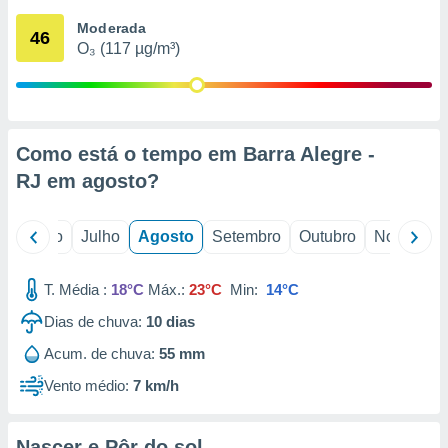
conteúdos.
Moderada
46
O₃ (117 µg/m³)
ção
ão através
de
,
 e
Como está o tempo em Barra Alegre -
RJ em
agosto
?
dos,
publicidade
s, estudos
o
Junho
Julho
Agosto
Setembro
Outubro
Novembro
a e
mento de
T. Média :
18°C
Máx.:
23°C
Min:
14°C
ossos 1199
Dias de chuva:
10
dias
eiros
Acum. de chuva:
55 mm
Vento médio:
7 km/h
Nascer e Pôr do sol