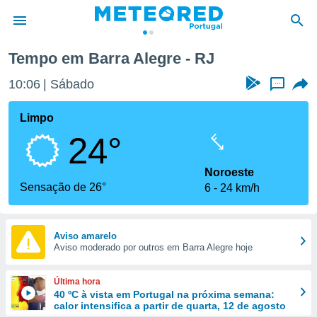
Tempo em Barra Alegre - RJ
de
10:06
Sábado
...
 da
empo.pt) foi
Limpo
or
24°
is para
e as
 fornecidas
Noroeste
 qualidade.
Sensação de 26°
6
24 km/h
r a este
s das
opções:
Aviso amarelo
Aviso moderado por outros em Barra Alegre hoje
ookies e
 forma
Última hora
e digital
40 ºC à vista em Portugal na próxima semana:
calor intensifica a partir de quarta, 12 de agosto
da,