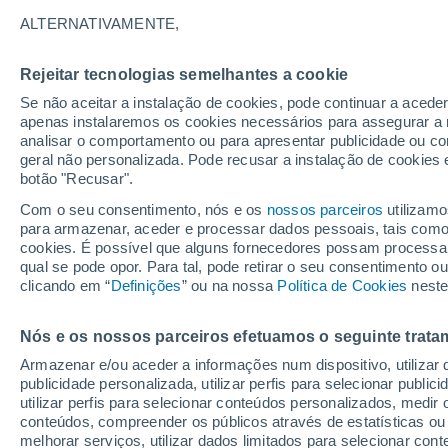
23°
ALTERNATIVAMENTE,
Rejeitar tecnologias semelhantes a cookie
Noroeste
Se não aceitar a instalação de cookies, pode continuar a acede
Sensação de 25°
6
-
13 km/
apenas instalaremos os cookies necessários para assegurar a 
analisar o comportamento ou para apresentar publicidade ou co
geral não personalizada. Pode recusar a instalação de cookies 
botão "Recusar".
Última hora
Aviso amarelo de tempo quente neste distrito:
Com o seu consentimento, nós e os
nossos parceiros
utilizamo
39 ºC e noites tropicais; saiba até quando
para armazenar, aceder e processar dados pessoais, tais como a
cookies. É possível que alguns fornecedores possam processa
O Tempo 1 - 7 Dias
Atualidade
Mapas de nuvens
qual se pode opor. Para tal, pode retirar o seu consentimento 
clicando em “
Definições
” ou na nossa
Política de Cookies
neste
Nós e os nossos parceiros efetuamos o seguinte trata
Sábado
Domingo
S
Sexta
Armazenar e/ou aceder a informações num dispositivo, utilizar da
15 Ago.
16 Ago.
14 Ago.
publicidade personalizada, utilizar perfis para selecionar public
utilizar perfis para selecionar conteúdos personalizados, med
conteúdos, compreender os públicos através de estatísticas ou
melhorar serviços, utilizar dados limitados para selecionar cont