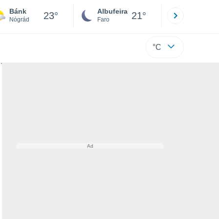
Bánk
Albufeira
Lisboa
23°
21°
Nógrád
Faro
Lisboa
°C