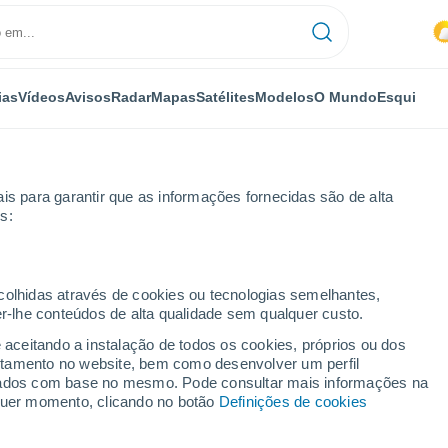
ias
Vídeos
Avisos
Radar
Mapas
Satélites
Modelos
O Mundo
Esqui
is para garantir que as informações fornecidas são de alta
s:
róxima semana
ecolhidas através de cookies ou tecnologias semelhantes,
er-lhe conteúdos de alta qualidade sem qualquer custo.
 dias
e aceitando a instalação de todos os cookies, próprios ou dos
rtamento no website, bem como desenvolver um perfil
...
lizados com base no mesmo. Pode consultar mais informações na
lquer momento, clicando no botão
Definições de cookies
Por horas
Trovoada seca nas próximas
horas