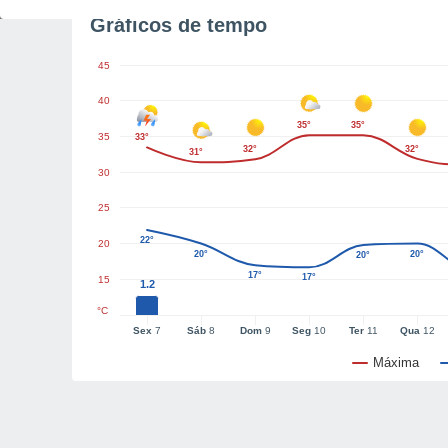
Gráficos de tempo
45
40
35°
35°
35
33°
32°
32°
31°
30
25
22°
20
20°
20°
20°
17°
17°
15
1.2
°C
Sex
7
Sáb
8
Dom
9
Seg
10
Ter
11
Qua
12
Máxima