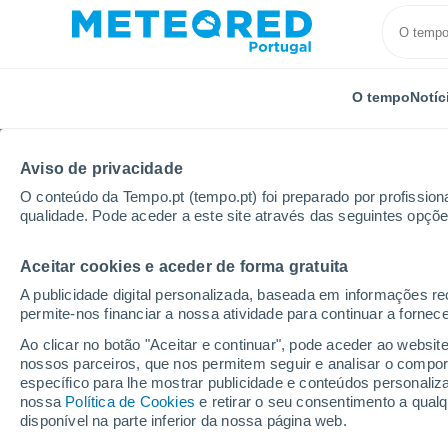
O tempo
Notíc
Aviso de privacidade
O conteúdo da Tempo.pt (tempo.pt) foi preparado por profissiona
qualidade. Pode aceder a este site através das seguintes opçõe
Aceitar cookies e aceder de forma gratuita
Início
Hungria
Condado de Nógrád
Bánk
P
A publicidade digital personalizada, baseada em informações r
permite-nos financiar a nossa atividade para continuar a fornec
Tempo para Bánk 8 - 14
Ao clicar no botão "Aceitar e continuar", pode aceder ao websit
nossos parceiros, que nos permitem seguir e analisar o compo
05:08
Sexta
específico para lhe mostrar publicidade e conteúdos persona
nossa
Política de Cookies
e retirar o seu consentimento a qua
disponível na parte inferior da nossa página web.
Nuvens dispersas