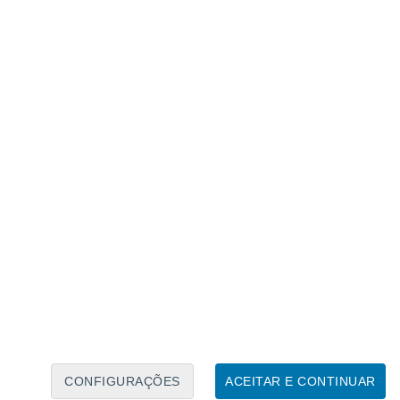
Calendário Lunar
Seg
Ter
Qua
Qui
Sex
Sáb
Domo
7
8
9
10
11
12
13
14
15
16
17
18
19
20
CONFIGURAÇÕES
ACEITAR E CONTINUAR