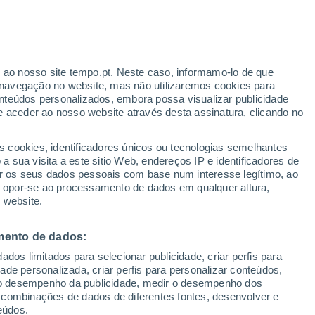
Aviso amarelo
Aviso moderado por temperaturas
elevadas em Bánk hoje
r ao nosso site tempo.pt. Neste caso, informamo-lo de que
h
navegação no website, mas não utilizaremos cookies para
nteúdos personalizados, embora possa visualizar publicidade
e aceder ao nosso website através desta assinatura, clicando no
 até
s cookies, identificadores únicos ou tecnologias semelhantes
 sua visita a este sitio Web, endereços IP e identificadores de
r os seus dados pessoais com base num interesse legítimo, ao
Radar de Chuva
Satélites
Modelos
ou opor-se ao processamento de dados em qualquer altura,
 website.
mento de dados:
egunda
Terça
Quarta
Quinta
dos limitados para selecionar publicidade, criar perfis para
17 Ago.
18 Ago.
19 Ago.
20 Ago.
idade personalizada, criar perfis para personalizar conteúdos,
ir o desempenho da publicidade, medir o desempenho dos
 combinações de dados de diferentes fontes, desenvolver e
eúdos.