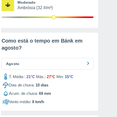
Moderado
Ambrósia (32 #/m³)
Como está o tempo em Bánk em
agosto
?
Agosto
T. Média :
21°C
Máx.:
27°C
Min:
15°C
Dias de chuva:
10
dias
Acum. de chuva:
69 mm
Vento médio:
8 km/h