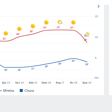
15
37°
37°
37°
35°
34°
10
31°
30°
5
21°
20°
19°
18°
17°
16°
16°
mm
Qui
13
Sex
14
Sáb
15
Dom
16
Seg
17
Ter
18
Qua
19
Mínima
Chuva