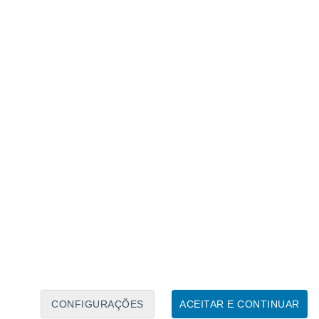
Calendário Lunar
Seg
Ter
Qua
Qui
Sex
Sáb
Domo
8
9
10
11
12
13
14
15
16
17
18
19
20
21
CONFIGURAÇÕES
ACEITAR E CONTINUAR