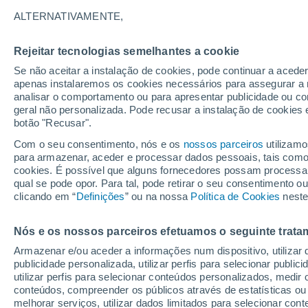
16°
ALTERNATIVAMENTE,
Rejeitar tecnologias semelhantes a cookie
Sudeste
Se não aceitar a instalação de cookies, pode continuar a acede
Sensação de 16°
4
-
11 km/h
apenas instalaremos os cookies necessários para assegurar a 
analisar o comportamento ou para apresentar publicidade ou co
geral não personalizada. Pode recusar a instalação de cookies 
botão "Recusar".
Última hora
Hoje e amanhã poeiras do Saara “invadem”
Com o seu consentimento, nós e os
nossos parceiros
utilizamo
Portugal: risco de trovoadas no Norte e Centr
para armazenar, aceder e processar dados pessoais, tais como a
aumenta
cookies. É possível que alguns fornecedores possam processa
O Tempo 1 - 7 Dias
Atualidade
Mapas de nuvens
qual se pode opor. Para tal, pode retirar o seu consentimento 
clicando em “
Definições
” ou na nossa
Política de Cookies
neste
Nós e os nossos parceiros efetuamos o seguinte trata
Amanhã
Segunda
Hoje
Armazenar e/ou aceder a informações num dispositivo, utilizar da
9 Ago.
10 Ago.
8 Ago.
publicidade personalizada, utilizar perfis para selecionar public
utilizar perfis para selecionar conteúdos personalizados, med
conteúdos, compreender os públicos através de estatísticas ou
melhorar serviços, utilizar dados limitados para selecionar cont