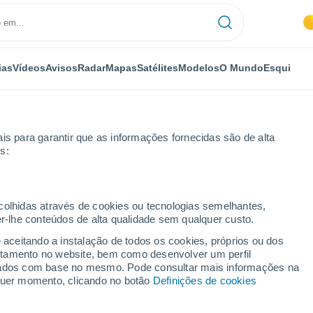
ias
Vídeos
Avisos
Radar
Mapas
Satélites
Modelos
O Mundo
Esqui
is para garantir que as informações fornecidas são de alta
s:
ecolhidas através de cookies ou tecnologias semelhantes,
er-lhe conteúdos de alta qualidade sem qualquer custo.
e aceitando a instalação de todos os cookies, próprios ou dos
rtamento no website, bem como desenvolver um perfil
...
lizados com base no mesmo. Pode consultar mais informações na
lquer momento, clicando no botão
Definições de cookies
Por horas
Intervalos nublados nas
próximas horas