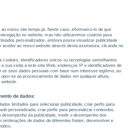
r ao nosso site tempo.pt. Neste caso, informamo-lo de que
navegação no website, mas não utilizaremos cookies para
nteúdos personalizados, embora possa visualizar publicidade
e aceder ao nosso website através desta assinatura, clicando no
s cookies, identificadores únicos ou tecnologias semelhantes
o
 sua visita a este sitio Web, endereços IP e identificadores de
r os seus dados pessoais com base num interesse legítimo, ao
Radar de Chuva
Satélites
Modelos
ou opor-se ao processamento de dados em qualquer altura,
 website.
mento de dados:
Terça
Quarta
Quinta
Sexta
dos limitados para selecionar publicidade, criar perfis para
11 Ago.
12 Ago.
13 Ago.
14 Ago.
idade personalizada, criar perfis para personalizar conteúdos,
ir o desempenho da publicidade, medir o desempenho dos
 combinações de dados de diferentes fontes, desenvolver e
eúdos.