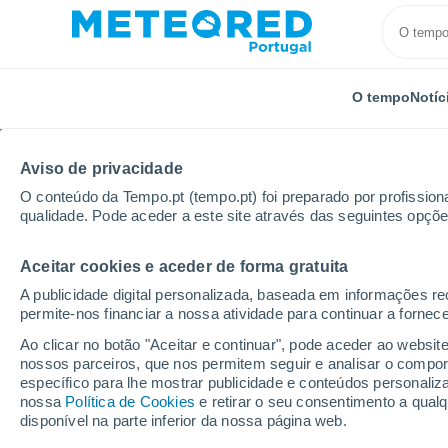
O tempo
Notíc
Aviso de privacidade
O conteúdo da Tempo.pt (tempo.pt) foi preparado por profissiona
qualidade. Pode aceder a este site através das seguintes opçõe
Aceitar cookies e aceder de forma gratuita
Início
Holanda
Overissel
Balkbrug
A publicidade digital personalizada, baseada em informações r
permite-nos financiar a nossa atividade para continuar a fornec
Tempo em Balkbrug
Ao clicar no botão "Aceitar e continuar", pode aceder ao websit
nossos parceiros, que nos permitem seguir e analisar o compo
09:09
Sábado
específico para lhe mostrar publicidade e conteúdos persona
nossa
Política de Cookies
e retirar o seu consentimento a qua
disponível na parte inferior da nossa página web.
Limpo