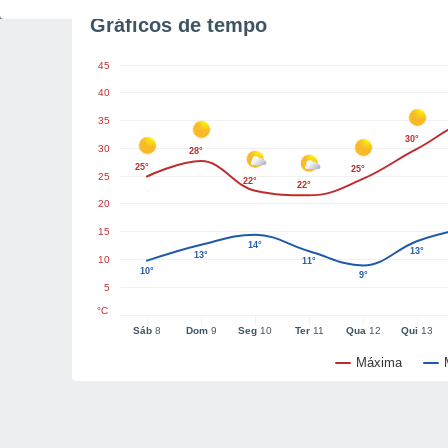
Gráficos de tempo
45
40
35
30°
30
28°
25°
25°
25
22°
22°
20
15
14°
13°
13°
10
11°
10°
9°
5
°C
Sáb
8
Dom
9
Seg
10
Ter
11
Qua
12
Qui
13
Máxima