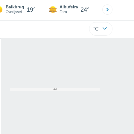
Balkbrug
Albufeira
Lisboa
19°
24°
Overijssel
Faro
Lisboa
°C