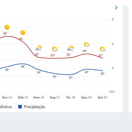
6
34°
31°
4
24°
22°
21°
21°
21°
18°
2
16°
14°
14°
13°
12°
11°
mm
Sex
14
Sáb
15
Dom
16
Seg
17
Ter
18
Qua
19
Qui
20
Mínima
Precipitação