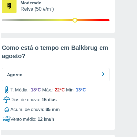
Moderado
Relva (50 #/m³)
Como está o tempo em Balkbrug em
agosto
?
Agosto
T. Média :
18°C
Máx.:
22°C
Min:
13°C
Dias de chuva:
15
dias
Acum. de chuva:
85 mm
Vento médio:
12 km/h