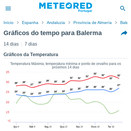
Início
Espanha
Andaluzia
Província de Almería
Bale
o de
Gráficos do tempo para Balerma
cidade
eúdo da
14 dias
7 dias
empo.pt) foi
ado por
Gráficos da Temperatura
nais para
r que as
Temperatura Máxima, temperatura mínima e ponto de orvalho para os
próximos 14 dias
 fornecidas
35
 qualidade.
33°
32°
32°
31°
31°
31°
33°
er a este
29°
30
29°
29°
28°
28°
28°
avés das
27°
27°
26°
26°
26°
25°
25°
25°
s opções:
24°
25
24°
24°
24°
23°
23°
23°
cookies e
20
de forma
15
uita
ade digital
°C
lizada,
Qui
6
Sáb
8
Seg
10
Qua
12
Sex
14
Dom
16
Ter
18