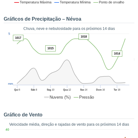
da em
Temperatura Máxima
Temperatura Mínima
Ponto de orvalho
 recolhidas
 cookies ou
Gráficos de Precipitação – Névoa
logias
s, permite-
Chuva, neve e nebulosidade para os próximos 14 dias
iar a nossa
1
5
de para
1018
1017
ACEITAR
a fornecer-
E
dos de alta
1015
CONTINUAR
ade sem
1014
5
r custo.
CONFIGURAÇÕES
 no botão
continuar",
eder ao
mm
ceitando a
Qui
6
Sáb
8
Seg
10
Qua
12
Sex
14
Dom
16
Ter
18
de todos os
Nuvens (%)
Pressão
róprios ou
 parceiros,
permitem
Gráfico de Vento
analisar o
mento no
Velocidade média, direção e rajadas de vento para os próximos 14 dias
 bem como
40
r um perfil