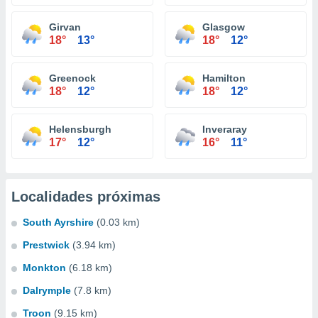
Girvan
Glasgow
18°
13°
18°
12°
Greenock
Hamilton
18°
12°
18°
12°
Helensburgh
Inveraray
17°
12°
16°
11°
Localidades próximas
South Ayrshire
(0.03 km)
Prestwick
(3.94 km)
Monkton
(6.18 km)
Dalrymple
(7.8 km)
Troon
(9.15 km)