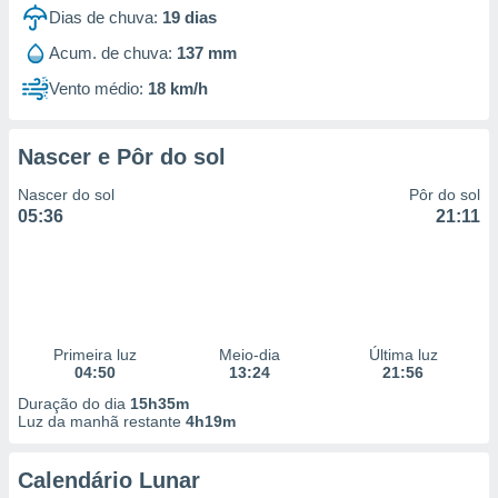
 para
Dias de chuva:
19
dias
Acum. de chuva:
137 mm
a, utilizar
selecionar
Vento médio:
18 km/h
a, criar
personalizar
Nascer e Pôr do sol
tilizar
selecionar
Nascer do sol
Pôr do sol
05:36
21:11
dos, medir
nho da
, medir o
o dos
r os
ravés de
Primeira luz
Meio-dia
Última luz
04:50
13:24
21:56
s ou
s de dados
Duração do dia
15h35m
es fontes,
Luz da manhã restante
4h19m
 e melhorar
ilizar dados
Calendário Lunar
ara