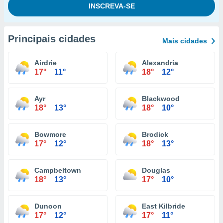
Principais cidades
Mais cidades
Airdrie
Alexandria
17°
11°
18°
12°
Ayr
Blackwood
18°
13°
18°
10°
Bowmore
Brodick
17°
12°
18°
13°
Campbeltown
Douglas
18°
13°
17°
10°
Dunoon
East Kilbride
17°
12°
17°
11°