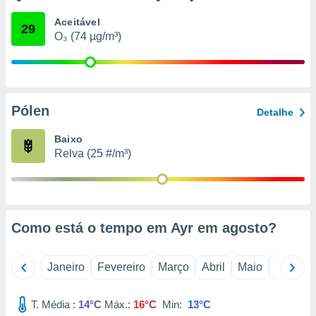
o qual se
Aceitável
ara tal,
29
O₃ (74 µg/m³)
 o seu
to ou opor-
essamento
m qualquer
ando em “
 ou na
Pólen
Detalhe
 Cookies
Baixo
te.
Relva (25 #/m³)
 nossos
s o
o de
Como está o tempo em Ayr em
agosto
?
e/ou aceder
Janeiro
Fevereiro
Março
Abril
Maio
Junho
ões num
utilizar
ados para
T. Média :
14°C
Máx.:
16°C
Min:
13°C
publicidade,