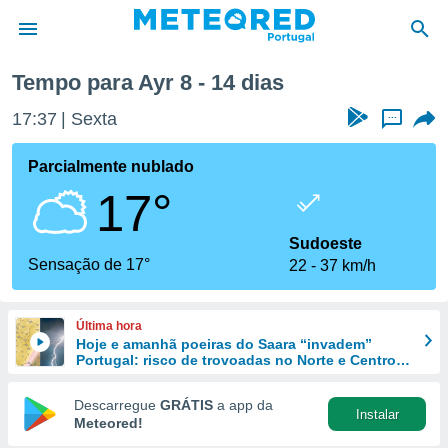
Tempo para Ayr 8 - 14 dias
de
17:37
Sexta
...
 da
empo.pt) foi
Parcialmente nublado
or
17°
is para
e as
 fornecidas
Sudoeste
 qualidade.
Sensação de 17°
22
37 km/h
r a este
s das
opções:
Última hora
Hoje e amanhã poeiras do Saara “invadem”
ookies e
Portugal: risco de trovoadas no Norte e Centro
 forma
aumenta
Descarregue
GRÁTIS
a app da
Instalar
e digital
Meteored!
da,