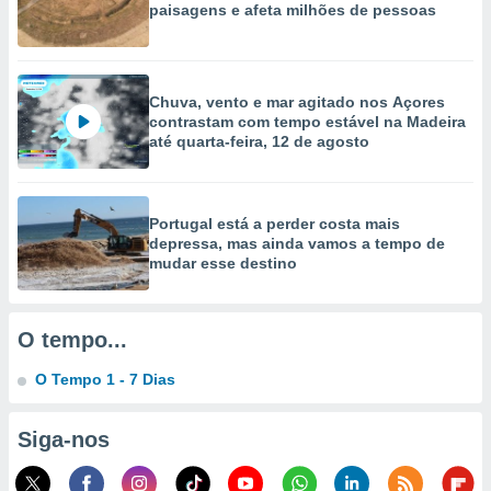
paisagens e afeta milhões de pessoas
ão através
de
,
 e
Chuva, vento e mar agitado nos Açores
contrastam com tempo estável na Madeira
dos,
até quarta-feira, 12 de agosto
publicidade
s, estudos
a e
mento de
Portugal está a perder costa mais
depressa, mas ainda vamos a tempo de
mudar esse destino
ossos 1199
eiros
O tempo...
O Tempo 1 - 7 Dias
Siga-nos