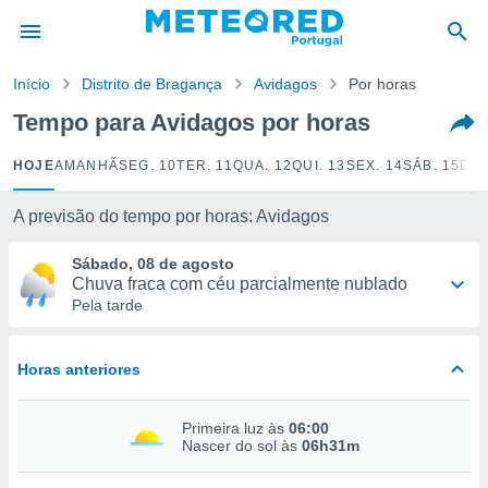
de
Início
Distrito de Bragança
Avidagos
Por horas
 da
empo.pt) foi
Tempo para Avidagos por horas
or
is para
HOJE
AMANHÃ
SEG. 10
TER. 11
QUA. 12
QUI. 13
SEX. 14
SÁB. 15
DOM
e as
 fornecidas
 qualidade.
A previsão do tempo por horas: Avidagos
r a este
s das
Sábado, 08 de agosto
opções:
Chuva fraca com céu parcialmente nublado
Pela tarde
ookies e
 forma
Horas anteriores
e digital
da,
Primeira luz às
06:00
m
Nascer do sol às
06h31m
 recolhidas
cookies ou