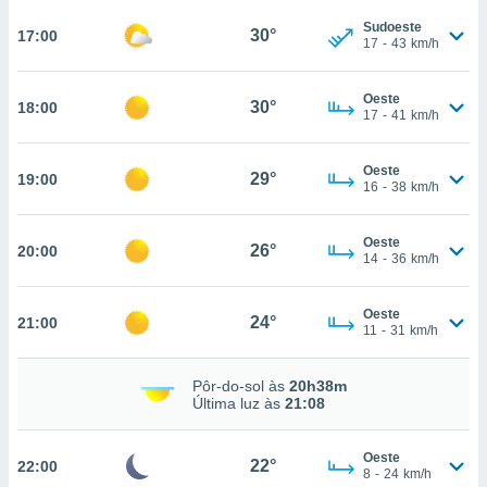
osso site
este caso,
Sudoeste
30°
17:00
17
-
43
km/h
lo de que
talaremos
Oeste
30°
18:00
s para
17
-
41
km/h
a navegação
, mas não
Oeste
s cookies
29°
19:00
16
-
38
km/h
ar o
nto ou
ntar
Oeste
26°
20:00
 ou
14
-
36
km/h
dos,
Oeste
ssa
24°
21:00
11
-
31
km/h
ublicidade
ada. Pode
Pôr-do-sol às
20h38m
nstalação de
Última luz às
21:08
ceder ao
ite através
Oeste
atura,
22°
22:00
8
-
24
km/h
 botão