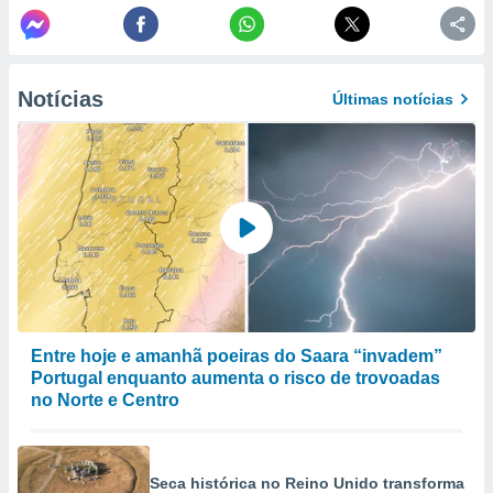
selecionar
a, criar
personalizar
Notícias
tilizar
Últimas notícias
selecionar
dos, medir
nho da
, medir o
o dos
r os
ravés de
s ou
s de dados
es fontes,
Entre hoje e amanhã poeiras do Saara “invadem”
 e melhorar
Portugal enquanto aumenta o risco de trovoadas
ilizar dados
no Norte e Centro
ara
conteúdos.
Seca histórica no Reino Unido transforma
ção