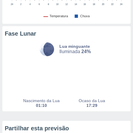
to ou opor-
24
2
4
6
8
10
12
14
16
18
20
22
24
essamento
m qualquer
Temperatura
Chuva
ando em “
 ou na
Fase Lunar
 Cookies
te.
Lua minguante
Iluminada
24%
 nossos
s o
o de
e/ou aceder
ões num
Nascimento da Lua
Ocaso da Lua
utilizar
01:10
17:29
ados para
publicidade,
 para
Partilhar esta previsão
a, utilizar