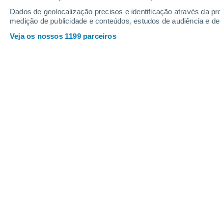
Dados de geolocalização precisos e identificação através da pr
medição de publicidade e conteúdos, estudos de audiência e d
ASTRONO
Veja os nossos 1199 parceiros
Da Terra p
As fotogra
dispositiv
fazem part
CIÊNCIA
NASA anunc
A NASA pla
da superfí
ASTRONO
Turbulênci