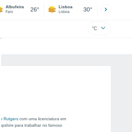
Albufeira
Lisboa
Porto
26°
30°
Faro
Lisboa
Porto
°C
de Rutgers
com uma licenciatura em
pshire para trabalhar no famoso
.