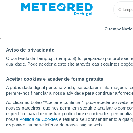
O tempo
Notíc
SOBRE NÓS
PRODUTOS
EMPRESA
EQUIPA
ME
Aviso de privacidade
O conteúdo da Tempo.pt (tempo.pt) foi preparado por profissiona
Início
Sobre nós
Equipa
Mike Carmon
qualidade. Pode aceder a este site através das seguintes opçõe
Aceitar cookies e aceder de forma gratuita
Mike Carmon
A publicidade digital personalizada, baseada em informações r
permite-nos financiar a nossa atividade para continuar a fornec
Meteorologista -
8 artigos
Ao clicar no botão "Aceitar e continuar", pode aceder ao websit
nossos parceiros, que nos permitem seguir e analisar o compo
específico para lhe mostrar publicidade e conteúdos persona
nossa
Política de Cookies
e retirar o seu consentimento a qua
Mike cresceu no centro de Nova Jersey, a m
disponível na parte inferior da nossa página web.
Meteorologia, a paixão de Mike por condiçõ
Observatório do Monte Washington (MWO) no