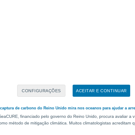
ntos das estrelas e dos gases dentro da Pequena Nuvem de Magalhãe
 com outras galáxias. Um estudo recente aponta para a probabilidad
DE
o Meteorológica Mundial relata um ciclo da água cada vez mais errátic
obal da água é delicadamente equilibrado e a maioria dos locais depend
 último relatório da OMM destaca o aumento dos desequilíbrios e dos 
CONFIGURAÇÕES
ACEITAR E CONTINUAR
 captura de carbono do Reino Unido mira nos oceanos para ajudar a arre
SeaCURE, financiado pelo governo do Reino Unido, procura avaliar a v
mo método de mitigação climática. Muitos climatologistas acreditam q