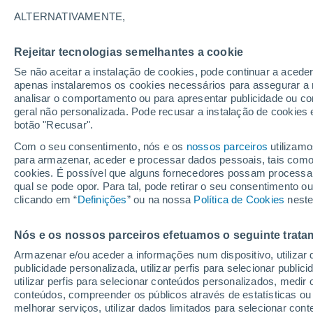
ALTERNATIVAMENTE,
Mike deixou o MWO em 2018 para explorar a 
WMSI para uma organização regional prósper
Rejeitar tecnologias semelhantes a cookie
Mike é atualmente o Gestor de Operações Me
Se não aceitar a instalação de cookies, pode continuar a acede
meteorológicas durante todo o ano para a e
apenas instalaremos os cookies necessários para assegurar a 
analisar o comportamento ou para apresentar publicidade ou co
Quando tem tempo livre, pode encontrá-lo a f
geral não personalizada. Pode recusar a instalação de cookies 
botão "Recusar".
cética. Mike vive no norte de NH com a sua m
Com o seu consentimento, nós e os
nossos parceiros
utilizamo
para armazenar, aceder e processar dados pessoais, tais como a
cookies. É possível que alguns fornecedores possam processa
Artigos de Mike Carmon
qual se pode opor. Para tal, pode retirar o seu consentimento 
clicando em “
Definições
” ou na nossa
Política de Cookies
neste
ASTRONO
Nós e os nossos parceiros efetuamos o seguinte trata
De asteroi
Armazenar e/ou aceder a informações num dispositivo, utilizar da
Desde a s
publicidade personalizada, utilizar perfis para selecionar public
cometa. Ma
utilizar perfis para selecionar conteúdos personalizados, med
bem difere
conteúdos, compreender os públicos através de estatísticas ou
melhorar serviços, utilizar dados limitados para selecionar cont