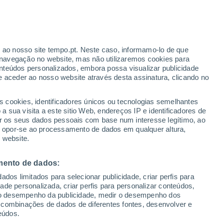
educação científica com a White Mountain Science. Mike passou seis 
a, que fornece educação STEM para estudantes rurais da Nova Inglat
teorológicas do Cume para o Observatório do Monte Washington, aju
r ao nosso site tempo.pt. Neste caso, informamo-lo de que
stação do cume.
navegação no website, mas não utilizaremos cookies para
nteúdos personalizados, embora possa visualizar publicidade
azer caminhadas, a viajar para o deserto do sudoeste ou para as Cara
e aceder ao nosso website através desta assinatura, clicando no
ulher e dois cães.
s cookies, identificadores únicos ou tecnologias semelhantes
 sua visita a este sitio Web, endereços IP e identificadores de
r os seus dados pessoais com base num interesse legítimo, ao
ou opor-se ao processamento de dados em qualquer altura,
 website.
MIA
mento de dados:
de a cometa: a órbita invulgar de um objeto próximo da Terra revela a su
dos limitados para selecionar publicidade, criar perfis para
ua descoberta, há quase 30 anos, o cometa 1998 SH2 não apresentava
idade personalizada, criar perfis para personalizar conteúdos,
s novas análises, combinadas com observações históricas feitas por e
ir o desempenho da publicidade, medir o desempenho dos
nte.
 combinações de dados de diferentes fontes, desenvolver e
eúdos.