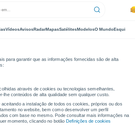
ias
Vídeos
Avisos
Radar
Mapas
Satélites
Modelos
O Mundo
Esqui
IOS
OPORTUNIDADES
is para garantir que as informações fornecidas são de alta
s:
ecolhidas através de cookies ou tecnologias semelhantes,
er-lhe conteúdos de alta qualidade sem qualquer custo.
e aceitando a instalação de todos os cookies, próprios ou dos
rtamento no website, bem como desenvolver um perfil
lizados com base no mesmo. Pode consultar mais informações na
lquer momento, clicando no botão
Definições de cookies
enos de uma hora de Nova Iorque. Depois de se formar na
Universida
es meteorológicas extremas levou-o às Montanhas Brancas de New Ham
 topo do Monte Washington. Mike passou 10 anos na equipa do cume