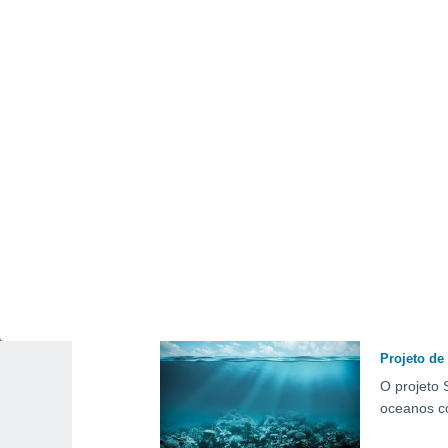
Os movime
comparação
ATUALIDA
Organizaçã
O ciclo gl
potável. O
EUA.
CIÊNCIA
Projeto de
O projeto 
oceanos co