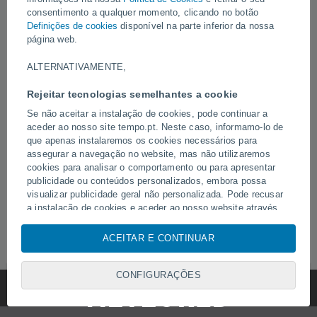
responsável pela área de meteorologia em vários meios de
consentimento a qualquer momento, clicando no botão
comunicação escritos e televisivos. Fundador da agência
Definições de cookies
disponível na parte inferior da nossa
regional de meteorologia
Meteorología Yucatán
.
página web.
ALTERNATIVAMENTE,
Artigos de Juan Antonio Palma
Rejeitar tecnologias semelhantes a cookie
10 Jun. 2023
Se não aceitar a instalação de cookies, pode continuar a
PREVISÃO
aceder ao nosso site tempo.pt. Neste caso, informamo-lo de
A temporada de furacões poderá ser mais
que apenas instalaremos os cookies necessários para
ativa do que o previsto
assegurar a navegação no website, mas não utilizaremos
cookies para analisar o comportamento ou para apresentar
publicidade ou conteúdos personalizados, embora possa
Apesar da formação de um El Niño, as previsões do modelo ECMWF
visualizar publicidade geral não personalizada. Pode recusar
indicam uma temporada de furacões no Atlântico mais ativa do que o
a instalação de cookies e aceder ao nosso website através
normal.
desta assinatura, clicando no botão "Recusar".
ACEITAR E CONTINUAR
Com o seu consentimento, nós e os
nossos parceiros
utilizamos cookies, identificadores únicos ou tecnologias
semelhantes para armazenar, aceder e processar dados
CONFIGURAÇÕES
pessoais, tais como a sua visita a este sitio Web, endereços
IP e identificadores de cookies. É possível que alguns
fornecedores possam processar os seus dados pessoais com