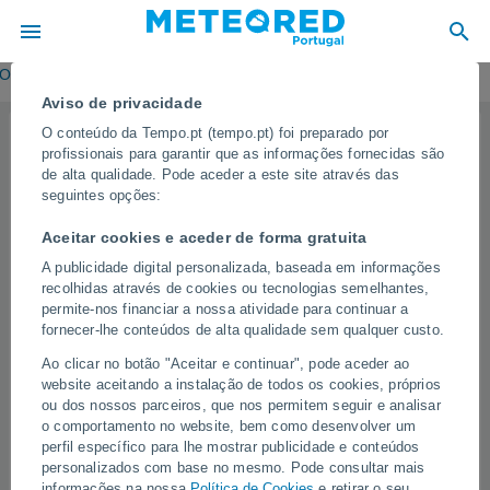
RODUTOS
EMPRESA
EQUIPA
MEIOS
OPORTUNIDADES
Aviso de privacidade
O conteúdo da Tempo.pt (tempo.pt) foi preparado por
Juan Antonio Palma
profissionais para garantir que as informações fornecidas são
Meteorologista -
1 artigo
de alta qualidade. Pode aceder a este site através das
seguintes opções:
Aceitar cookies e aceder de forma gratuita
Meteorologista privado desde 2008. Juan Antonio Palma é
especializado em meteorologia operacional, conceção de
A publicidade digital personalizada, baseada em informações
recolhidas através de cookies ou tecnologias semelhantes,
infraestruturas cibernéticas para monitorização e análise
permite-nos financiar a nossa atividade para continuar a
meteorológica
, bem como
aplicações do modelo ECMWF à
fornecer-lhe conteúdos de alta qualidade sem qualquer custo.
meteorologia
, certificado pela
Agência Espanhola de
Meteorologia
(
AEMET
) e pela
Organização Meteorológica
Ao clicar no botão "Aceitar e continuar", pode aceder ao
website aceitando a instalação de todos os cookies, próprios
Mundial
(
OMM
).
ou dos nossos parceiros, que nos permitem seguir e analisar
o comportamento no website, bem como desenvolver um
Trabalhou como meteorologista operacional no
Serviço
perfil específico para lhe mostrar publicidade e conteúdos
Meteorológico Nacional do México
com sede no
Centro
personalizados com base no mesmo. Pode consultar mais
Hidrometeorológico Regional de Mérida, Yucatán
. Foi
informações na nossa
Política de Cookies
e retirar o seu