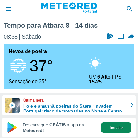
Tempo para Atbara 8 - 14 dias
de
08:38
Sábado
...
 da
empo.pt) foi
Névoa de poeira
or
37°
is para
e as
 fornecidas
UV
6 Alto
FPS
 qualidade.
Sensação de 35°
15-25
r a este
s das
opções:
Última hora
Hoje e amanhã poeiras do Saara “invadem”
ookies e
Portugal: risco de trovoadas no Norte e Centro
 forma
aumenta
Descarregue
GRÁTIS
a app da
Instalar
e digital
Meteored!
da,