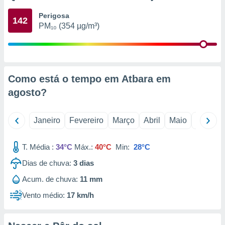
o qual se
Perigosa
ara tal,
142
PM₁₀ (354 µg/m³)
 o seu
to ou opor-
essamento
m qualquer
ando em “
 ou na
Como está o tempo em Atbara em
agosto
?
 Cookies
te.
Janeiro
Fevereiro
Março
Abril
Maio
Junho
 nossos
s o
T. Média :
34°C
Máx.:
40°C
Min:
28°C
o de
Dias de chuva:
3
dias
Acum. de chuva:
11 mm
e/ou aceder
ões num
Vento médio:
17 km/h
utilizar
ados para
publicidade,