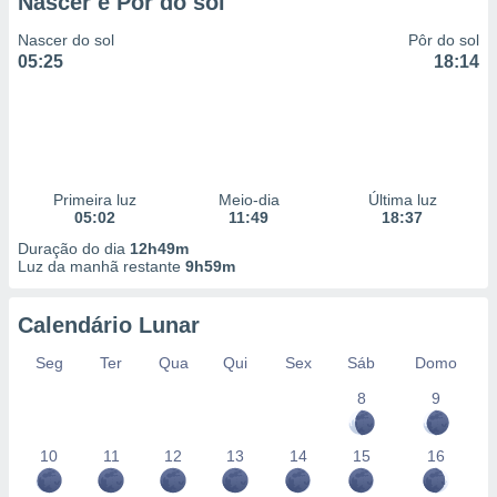
Nascer e Pôr do sol
 para
Nascer do sol
Pôr do sol
a, utilizar
05:25
18:14
selecionar
a, criar
personalizar
tilizar
selecionar
Primeira luz
Meio-dia
Última luz
05:02
11:49
18:37
dos, medir
nho da
Duração do dia
12h49m
Luz da manhã restante
9h59m
, medir o
o dos
Calendário Lunar
r os
ravés de
Seg
Ter
Qua
Qui
Sex
Sáb
Domo
s ou
s de dados
8
9
es fontes,
 e melhorar
10
11
12
13
14
15
16
ilizar dados
ara