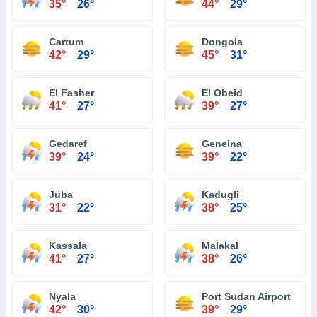
35°
26°
44°
29°
Cartum
Dongola
42°
29°
45°
31°
El Fasher
El Obeid
41°
27°
39°
27°
Gedaref
Geneina
39°
24°
39°
22°
Juba
Kadugli
31°
22°
38°
25°
Kassala
Malakal
41°
27°
38°
26°
Nyala
Port Sudan Airport
42°
30°
39°
29°