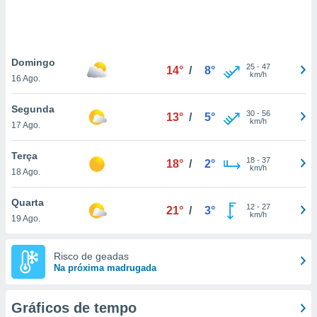
ite através
atura,
 botão
Domingo
25
-
47
14°
/
8°
km/h
16 Ago.
nto, nós e
arceiros
Segunda
cookies,
30
-
56
13°
/
5°
km/h
17 Ago.
ores únicos
ias
s para
Terça
18
-
37
18°
/
2°
 aceder e
km/h
18 Ago.
dados
ais como a
Quarta
 este sitio
12
-
27
21°
/
3°
km/h
19 Ago.
eços IP e
ores de
possível
Risco de geadas
Na próxima madrugada
es possam
os seus
oais com
Gráficos de tempo
nteresse