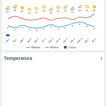
o qual se
ara tal,
15°
14°
13°
18°
13°
13°
12°
12°
12°
 o seu
11°
11°
10°
10°
to ou opor-
essamento
8°
m qualquer
6°
5°
5°
4°
3°
3°
2°
2°
1°
ando em “
1°
1°
0°
 ou na
16
12
9
10
15
17
13
14
18
8
11
6
7
Dom
Sáb
Dom
Qui
Sex
Qua
Seg
Sáb
Seg
Qui
Sex
Ter
Ter
 Cookies
Máxima
Mínima
Chuva
te.
Temperatura
 nossos
s o
o de
e/ou aceder
ões num
utilizar
ados para
publicidade,