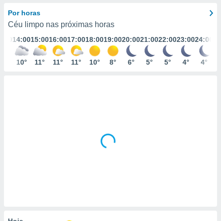
m
 recolhidas
Por horas
cookies ou
Céu limpo nas próximas horas
3:00
14:00
15:00
16:00
17:00
18:00
19:00
20:00
21:00
22:00
23:00
24:00
, permite-
ar a nossa
ara
10°
10°
11°
11°
11°
10°
8°
6°
5°
5°
4°
4°
ACEITAR
 fornecer-
E
os de alta
CONTINUAR
sem
sto.
CONFIGURAÇÕES
o botão
ontinuar",
r ao
itando a
de todos os
óprios ou
parceiros,
rmitem
lisar o
nto no
em como
 um perfil
Hoje