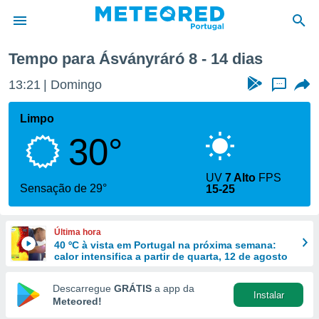
a semana
Tempo para Ásványráró 8 - 14 dias
de
13:21
Domingo
...
 da
empo.pt) foi
Limpo
or
30°
is para
e as
 fornecidas
UV
7 Alto
FPS
 qualidade.
Sensação de 29°
15-25
r a este
s das
opções:
Última hora
40 ºC à vista em Portugal na próxima semana:
ookies e
calor intensifica a partir de quarta, 12 de agosto
 forma
Descarregue
GRÁTIS
a app da
Instalar
e digital
Meteored!
da,