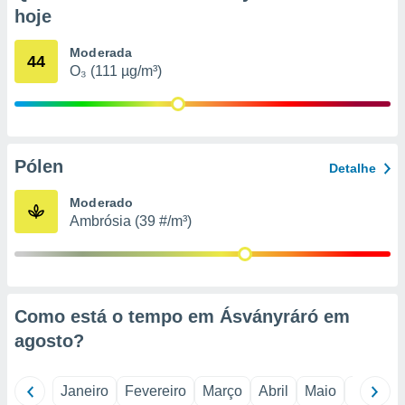
o qual se
hoje
ara tal,
 o seu
Moderada
44
to ou opor-
O₃ (111 µg/m³)
essamento
m qualquer
ando em “
 ou na
Pólen
 Cookies
Detalhe
te.
Moderado
 nossos
Ambrósia (39 #/m³)
s o
o de
Como está o tempo em Ásványráró em
e/ou aceder
agosto
?
ões num
utilizar
ados para
Janeiro
Fevereiro
Março
Abril
Maio
Junho
publicidade,