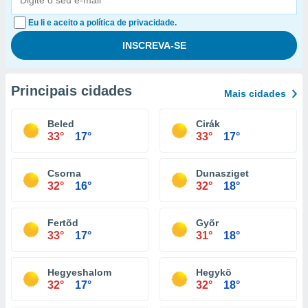
Eu li e aceito a política de privacidade.
Principais cidades
Mais cidades
Beled
Cirák
33°
17°
33°
17°
Csorna
Dunasziget
32°
16°
32°
18°
Fertõd
Gyõr
33°
17°
31°
18°
Hegyeshalom
Hegykõ
32°
17°
32°
18°