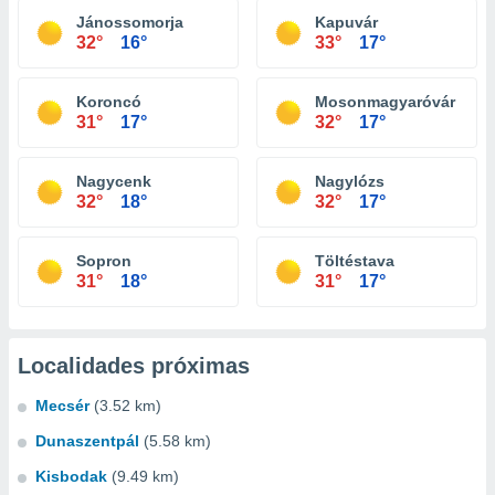
Jánossomorja
Kapuvár
32°
16°
33°
17°
Koroncó
Mosonmagyaróvár
31°
17°
32°
17°
Nagycenk
Nagylózs
32°
18°
32°
17°
Sopron
Töltéstava
31°
18°
31°
17°
Localidades próximas
Mecsér
(3.52 km)
Dunaszentpál
(5.58 km)
Kisbodak
(9.49 km)