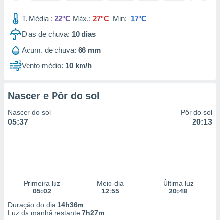
 para
T. Média :
22°C
Máx.:
27°C
Min:
17°C
a, utilizar
Dias de chuva:
10
dias
selecionar
Acum. de chuva:
66 mm
a, criar
personalizar
Vento médio:
10 km/h
tilizar
selecionar
Nascer e Pôr do sol
dos, medir
nho da
Nascer do sol
Pôr do sol
, medir o
05:37
20:13
o dos
r os
ravés de
s ou
s de dados
Primeira luz
Meio-dia
Última luz
es fontes,
05:02
12:55
20:48
 e melhorar
ilizar dados
Duração do dia
14h36m
ara
Luz da manhã restante
7h27m