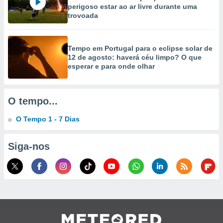
selecionar
perigoso estar ao ar livre durante uma
trovoada
a, criar
personalizar
tilizar
Tempo em Portugal para o eclipse solar de
selecionar
12 de agosto: haverá céu limpo? O que
esperar e para onde olhar
dos, medir
nho da
, medir o
O tempo...
o dos
O Tempo 1 - 7 Dias
r os
ravés de
s ou
Siga-nos
s de dados
es fontes,
 e melhorar
ilizar dados
ara
conteúdos.
ção