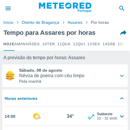
de
Início
Distrito de Bragança
Assares
Por horas
 da
empo.pt) foi
Tempo para Assares por horas
or
is para
HOJE
AMANHÃ
SEG. 10
TER. 11
QUA. 12
QUI. 13
SEX. 14
SÁB. 15
DOM
e as
 fornecidas
 qualidade.
A previsão do tempo por horas: Assares
r a este
s das
Sábado, 08 de agosto
opções:
Névoa de poeira com céu limpo
Pela manhã
ookies e
 forma
Horas anteriores
e digital
da,
Sudoeste
m
34°
14:00
10
-
32
km/h
 recolhidas
cookies ou