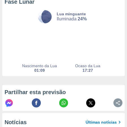
Fase Lunar
Lua minguante
nto, nós e
Iluminada
24%
arceiros
cookies,
ores únicos
ias
s para
 aceder e
dados
ais como a
Nascimento da Lua
Ocaso da Lua
 este sitio
01:09
17:27
eços IP e
ores de
possível
Partilhar esta previsão
es possam
os seus
oais com
nteresse
o qual se
ara tal,
Notícias
Últimas notícias
 o seu