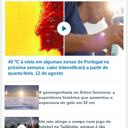
to ou opor-
essamento
m qualquer
ando em “
 ou na
 Cookies
te.
 nossos
40 ºC à vista em algumas zonas de Portugal na
s o
próxima semana: calor intensificará a partir de
quarta-feira, 12 de agosto
o de
e/ou aceder
A geoengenharia no Ártico funciona: a
ões num
experiência histórica que aumentou a
utilizar
espessura do gelo em 32 cm
ados para
publicidade,
 para
Um raio atinge o campo num jogo de
a, utilizar
futebol na Tailândia: porque é tão