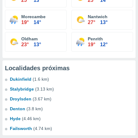
25°
13°
25°
14°
Morecambe
Nantwich
19°
14°
27°
13°
Oldham
Penrith
23°
13°
19°
12°
Localidades próximas
Dukinfield
(1.6 km)
Stalybridge
(3.13 km)
Droylsden
(3.67 km)
Denton
(3.8 km)
Hyde
(4.46 km)
Failsworth
(4.74 km)