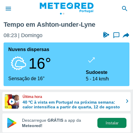
yne
Tempo em Ashton-under-Lyne
de
08:23
Domingo
...
 da
empo.pt) foi
Nuvens dispersas
or
16°
is para
e as
 fornecidas
Sudoeste
 qualidade.
Sensação de 16°
5
14 km/h
r a este
s das
opções:
Última hora
40 ºC à vista em Portugal na próxima semana:
ookies e
calor intensifica a partir de quarta, 12 de agosto
 forma
Descarregue
GRÁTIS
a app da
Instalar
e digital
Meteored!
da,