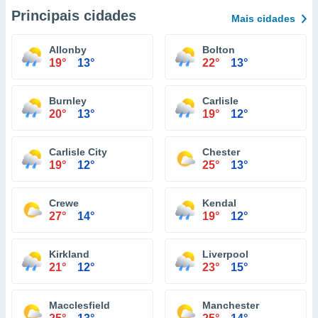
Principais cidades
Mais cidades
Allonby
Bolton
19°
13°
22°
13°
Burnley
Carlisle
20°
13°
19°
12°
Carlisle City
Chester
19°
12°
25°
13°
Crewe
Kendal
27°
14°
19°
12°
Kirkland
Liverpool
21°
12°
23°
15°
Macclesfield
Manchester