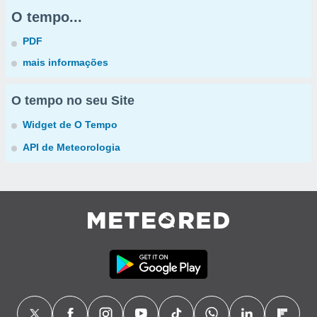
O tempo...
PDF
mais informações
O tempo no seu Site
Widget de O Tempo
API de Meteorologia