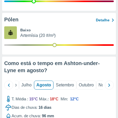
conteúdos.
ção
Pólen
Detalhe
ão através
de
Baixo
,
Artemísia (20 #/m³)
 e
dos,
publicidade
s, estudos
Como está o tempo em Ashton-under-
a e
mento de
Lyne em
agosto
?
ossos 1199
o
Junho
Julho
Agosto
Setembro
Outubro
Novembro
eiros
T. Média :
15°C
Máx.:
18°C
Min:
12°C
Dias de chuva:
16
dias
Acum. de chuva:
96 mm