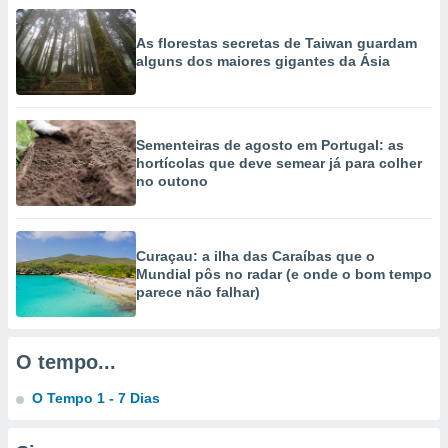
selecionar
As florestas secretas de Taiwan guardam
a, criar
alguns dos maiores gigantes da Ásia
personalizar
tilizar
selecionar
Sementeiras de agosto em Portugal: as
dos, medir
hortícolas que deve semear já para colher
nho da
no outono
, medir o
o dos
r os
Curaçau: a ilha das Caraíbas que o
ravés de
Mundial pôs no radar (e onde o bom tempo
s ou
parece não falhar)
s de dados
es fontes,
 e melhorar
ilizar dados
O tempo...
ara
conteúdos.
O Tempo 1 - 7 Dias
ção