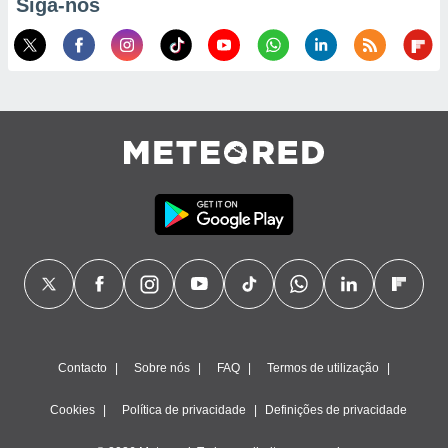
Siga-nos
ão através
de
,
 e
dos,
publicidade
s, estudos
a e
mento de
ossos 1199
eiros
Contacto
Sobre nós
FAQ
Termos de utilização
Cookies
Política de privacidade
Definições de privacidade