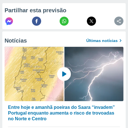
to ou opor-
Partilhar esta previsão
essamento
m qualquer
ando em “
 ou na
 Cookies
Notícias
Últimas notícias
te.
 nossos
s o
o de
e/ou aceder
ões num
utilizar
ados para
Entre hoje e amanhã poeiras do Saara “invadem”
publicidade,
Portugal enquanto aumenta o risco de trovoadas
 para
no Norte e Centro
a, utilizar