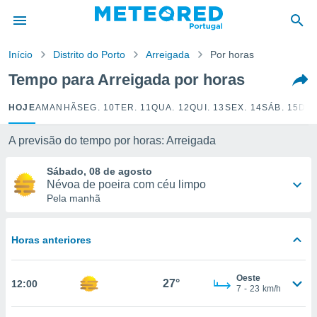
de
Início
Distrito do Porto
Arreigada
Por horas
 da
empo.pt) foi
Tempo para Arreigada por horas
or
is para
HOJE
AMANHÃ
SEG. 10
TER. 11
QUA. 12
QUI. 13
SEX. 14
SÁB. 15
DOM
e as
 fornecidas
 qualidade.
A previsão do tempo por horas: Arreigada
r a este
s das
Sábado, 08 de agosto
opções:
Névoa de poeira com céu limpo
Pela manhã
ookies e
 forma
Horas anteriores
e digital
da,
Oeste
m
27°
12:00
7
-
23
km/h
 recolhidas
cookies ou