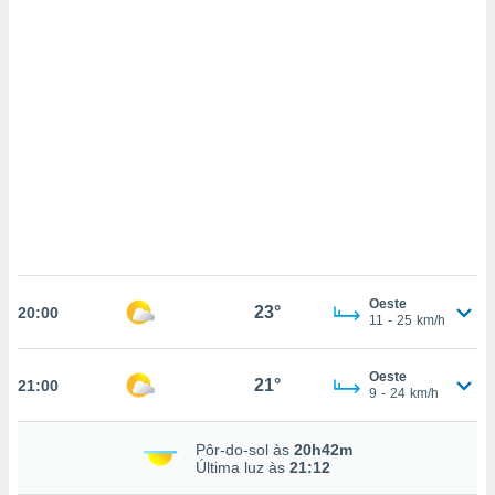
ados com
esmo. Pode
ais
s na nossa
 Cookies
e
u
nto a
omento,
 botão
de cookies
na parte
nossa
.
IVAMENTE,
Oeste
23°
20:00
11
-
25
km/h
as
Oeste
21°
21:00
tes a
9
-
24
km/h
tar a
Pôr-do-sol às
20h42m
de cookies,
Última luz às
21:12
uar a