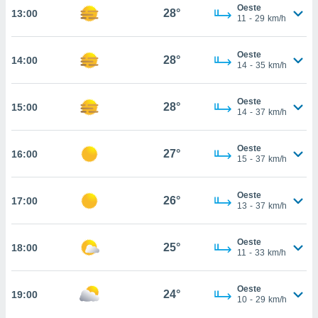
Oeste
28°
13:00
, permite-
11
-
29
km/h
ar a nossa
ara
ACEITAR
Oeste
 fornecer-
28°
14:00
E
14
-
35
km/h
os de alta
CONTINUAR
sem
sto.
Oeste
28°
15:00
CONFIGURAÇÕES
14
-
37
km/h
o botão
ontinuar",
r ao
Oeste
27°
16:00
15
-
37
km/h
itando a
de todos os
óprios ou
Oeste
26°
17:00
parceiros,
13
-
37
km/h
rmitem
lisar o
nto no
Oeste
25°
18:00
11
-
33
km/h
em como
 um perfil
para lhe
Oeste
24°
19:00
licidade e
10
-
29
km/h