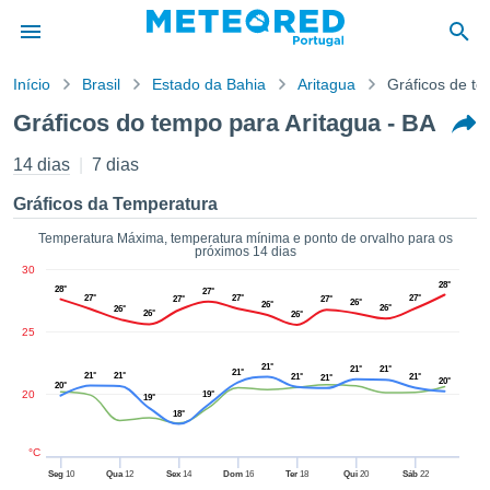
Início
Brasil
Estado da Bahia
Aritagua
Gráficos de t
o de
Gráficos do tempo para Aritagua - BA
cidade
eúdo da
14 dias
7 dias
empo.pt) foi
ado por
Gráficos da Temperatura
nais para
r que as
Temperatura Máxima, temperatura mínima e ponto de orvalho para os
próximos 14 dias
 fornecidas
30
 qualidade.
28°
28°
27°
er a este
27°
27°
27°
27°
27°
26°
26°
26°
26°
26°
26°
avés das
25
s opções:
21°
21°
21°
21°
21°
21°
21°
21°
21°
cookies e
20°
20°
20
19°
19°
de forma
18°
uita
ade digital
°C
lizada,
Seg
10
Qua
12
Sex
14
Dom
16
Ter
18
Qui
20
Sáb
22