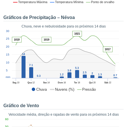
da em
Temperatura Máxima
Temperatura Mínima
Ponto de orvalho
 recolhidas
 cookies ou
Gráficos de Precipitação – Névoa
logias
s, permite-
Chuva, neve e nebulosidade para os próximos 14 dias
iar a nossa
1
30
de para
1021
ACEITAR
a fornecer-
25
1019
1019
E
dos de alta
20
CONTINUAR
ade sem
1017
5
14
15
r custo.
CONFIGURAÇÕES
10
 no botão
7.1
5.3
continuar",
5
3.8
2.5
2
eder ao
1.2
1.3
0.7
0.3
mm
ceitando a
Seg
10
Qua
12
Sex
14
Dom
16
Ter
18
Qui
20
Sáb
22
de todos os
Chuva
Nuvens (%)
Pressão
róprios ou
 parceiros,
permitem
Gráfico de Vento
analisar o
mento no
Velocidade média, direção e rajadas de vento para os próximos 14 dias
 bem como
60
r um perfil
50