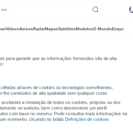
ias
Vídeos
Avisos
Radar
Mapas
Satélites
Modelos
O Mundo
Esqui
is para garantir que as informações fornecidas são de alta
s:
mas
Argana
Por horas
ecolhidas através de cookies ou tecnologias semelhantes,
er-lhe conteúdos de alta qualidade sem qualquer custo.
as Palmas) por horas
e aceitando a instalação de todos os cookies, próprios ou dos
rtamento no website, bem como desenvolver um perfil
lizados com base no mesmo. Pode consultar mais informações na
lquer momento, clicando no botão
Definições de cookies