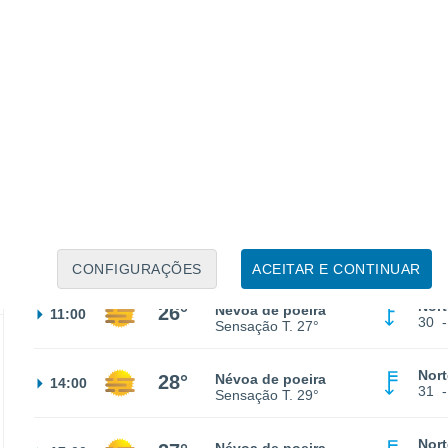
Nort
21°
Céu limpo
02:00
26
Sensação T.
21°
Nort
21°
Céu limpo
05:00
24
Sensação T.
21°
Nort
21°
Limpo
08:00
23
Sensação T.
21°
CONFIGURAÇÕES
ACEITAR E CONTINUAR
Nort
26°
Névoa de poeira
11:00
30
Sensação T.
27°
Nort
28°
Névoa de poeira
14:00
31
Sensação T.
29°
Nort