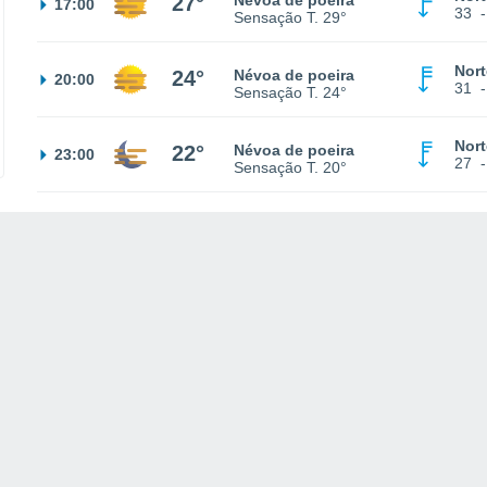
27°
Névoa de poeira
17:00
33
Sensação T.
29°
Nort
24°
Névoa de poeira
20:00
31
Sensação T.
24°
Nort
22°
Névoa de poeira
23:00
27
Sensação T.
20°