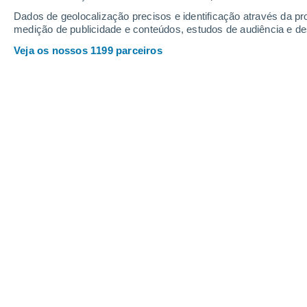
Quinta
6
Sexta
7
Dados de geolocalização precisos e identificação através da pr
medição de publicidade e conteúdos, estudos de audiência e d
Veja os nossos 1199 parceiros
A previsão do tempo por horas: Arg
QUINTA, 06 DE AGOSTO
1 Aviso agora
Risco moderado
O dia todo
Limpo
Nascer do sol às
07h18m
Pôr-do-sol às
20h41m
Primeira luz às
06:52
Última luz às
21:07