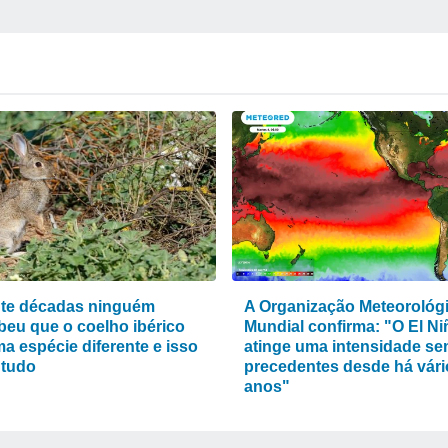
te décadas ninguém
A Organização Meteorológ
beu que o coelho ibérico
Mundial confirma: "O El Ni
a espécie diferente e isso
atinge uma intensidade s
tudo
precedentes desde há vári
anos"