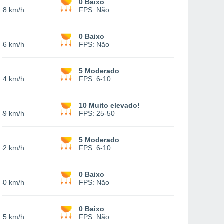
e
0 Baixo
38 km/h
FPS:
Não
e
0 Baixo
36 km/h
FPS:
Não
e
5 Moderado
44 km/h
FPS:
6-10
e
10 Muito elevado!
49 km/h
FPS:
25-50
e
5 Moderado
52 km/h
FPS:
6-10
e
0 Baixo
50 km/h
FPS:
Não
e
0 Baixo
45 km/h
FPS:
Não