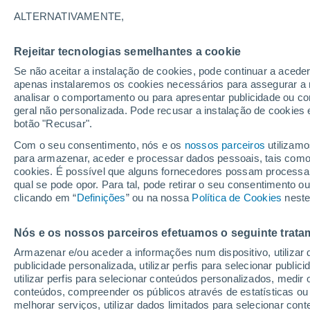
Gráfico do tempo por horas em A
ALTERNATIVAMENTE,
SÍMBOLO
TEMPERATURA
Rejeitar tecnologias semelhantes a cookie
Se não aceitar a instalação de cookies, pode continuar a acede
00
03
06
09
12
15
18
21
00
03
06
09
apenas instalaremos os cookies necessários para assegurar a 
analisar o comportamento ou para apresentar publicidade ou co
geral não personalizada. Pode recusar a instalação de cookies 
botão "Recusar".
Com o seu consentimento, nós e os
nossos parceiros
utilizamo
para armazenar, aceder e processar dados pessoais, tais como a
cookies. É possível que alguns fornecedores possam processa
27°
27°
qual se pode opor. Para tal, pode retirar o seu consentimento 
25°
clicando em “
Definições
” ou na nossa
Política de Cookies
neste
24°
22°
Nós e os nossos parceiros efetuamos o seguinte trata
22°
22°
21°
21°
21°
21°
Armazenar e/ou aceder a informações num dispositivo, utilizar da
publicidade personalizada, utilizar perfis para selecionar public
utilizar perfis para selecionar conteúdos personalizados, med
conteúdos, compreender os públicos através de estatísticas ou
melhorar serviços, utilizar dados limitados para selecionar cont