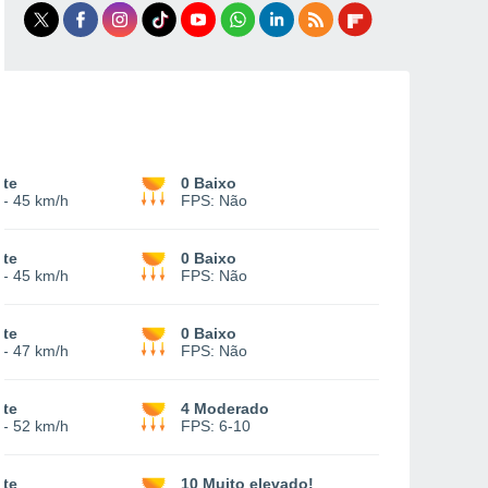
rte
0 Baixo
-
45 km/h
FPS:
Não
rte
0 Baixo
-
45 km/h
FPS:
Não
rte
0 Baixo
-
47 km/h
FPS:
Não
rte
4 Moderado
-
52 km/h
FPS:
6-10
rte
10 Muito elevado!