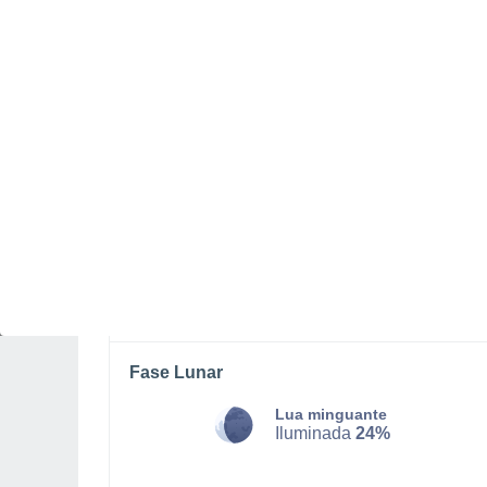
SÁBADO, 08 DE AGOSTO
O dia todo
Névoa de poeira com céu limpo
Nascer do sol às
07h19m
Pôr-do-sol às
20h40m
Primeira luz às
06:53
Última luz às
21:05
Fase Lunar
Lua minguante
Iluminada
24%