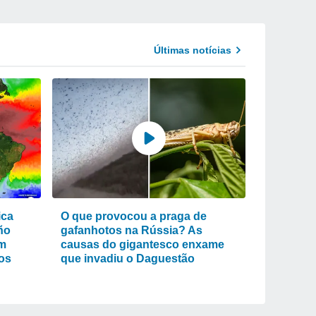
Últimas notícias
ica
O que provocou a praga de
ño
gafanhotos na Rússia? As
em
causas do gigantesco enxame
os
que invadiu o Daguestão