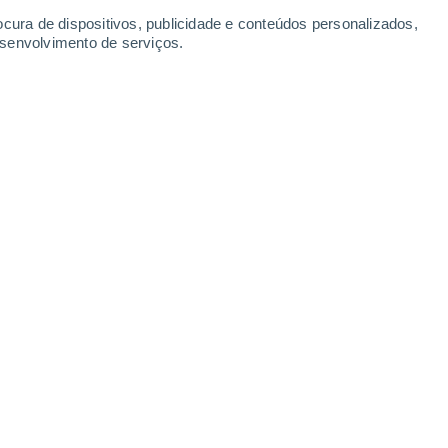
Sábado
8
ocura de dispositivos, publicidade e conteúdos personalizados,
esenvolvimento de serviços.
ana
No
22°
Céu limpo
02:00
29
Sensação T.
20°
No
22°
Nuvens dispersas
05:00
29
Sensação T.
22°
No
21°
Nuvens dispersas
08:00
30
Sensação T.
21°
No
25°
Nuvens dispersas
11:00
32
Sensação T.
26°
No