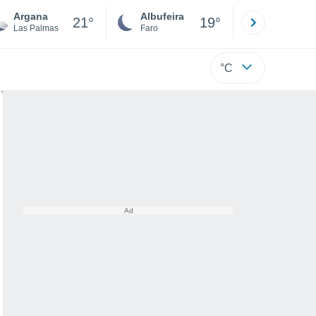
Argana
Albufeira
Lisboa
21°
19°
Las Palmas
Faro
Lisboa
°C