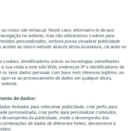
rgana
VENTO
PRECIPITAÇÃO
r ao nosso site tempo.pt. Neste caso, informamo-lo de que
12
15
18
21
00
03
06
09
12
15
18
21
00
navegação no website, mas não utilizaremos cookies para
nteúdos personalizados, embora possa visualizar publicidade
e aceder ao nosso website através desta assinatura, clicando no
s cookies, identificadores únicos ou tecnologias semelhantes
 sua visita a este sitio Web, endereços IP e identificadores de
28°
r os seus dados pessoais com base num interesse legítimo, ao
28°
27°
27°
ou opor-se ao processamento de dados em qualquer altura,
26°
26°
 website.
24°
24°
22°
22°
mento de dados:
21°
21°
21°
dos limitados para selecionar publicidade, criar perfis para
idade personalizada, criar perfis para personalizar conteúdos,
ir o desempenho da publicidade, medir o desempenho dos
 combinações de dados de diferentes fontes, desenvolver e
eúdos.