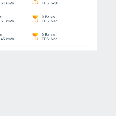
-
54 km/h
FPS:
6-10
e
0 Baixo
-
51 km/h
FPS:
Não
e
0 Baixo
-
45 km/h
FPS:
Não