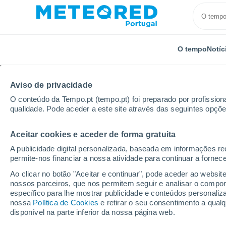
O tempo
Notíc
Aviso de privacidade
O conteúdo da Tempo.pt (tempo.pt) foi preparado por profissiona
qualidade. Pode aceder a este site através das seguintes opçõe
Aceitar cookies e aceder de forma gratuita
Início
Espanha
Canárias
Província de Las Pal
A publicidade digital personalizada, baseada em informações r
permite-nos financiar a nossa atividade para continuar a fornec
Tempo para Argana (L
Ao clicar no botão "Aceitar e continuar", pode aceder ao websit
nossos parceiros, que nos permitem seguir e analisar o compo
específico para lhe mostrar publicidade e conteúdos persona
O Tempo 1 - 7 Dias
Por horas
nossa
Política de Cookies
e retirar o seu consentimento a qua
disponível na parte inferior da nossa página web.