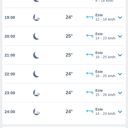
8
-
18
km/h
osso site
este caso,
lo de que
Este
24°
19:00
talaremos
12
-
18
km/h
s para
Este
a navegação
25°
20:00
14
-
23
km/h
, mas não
s cookies
ar o
Este
25°
21:00
nto ou
16
-
25
km/h
ntar
 ou
Este
24°
22:00
16
-
26
km/h
dos,
ssa
ublicidade
Este
24°
23:00
15
-
26
km/h
ada. Pode
nstalação de
Este
ceder ao
24°
24:00
14
-
24
km/h
ite através
atura,
 botão