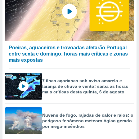
selecionar
a, criar
personalizar
tilizar
selecionar
dos, medir
Poeiras, aguaceiros e trovoadas afetarão Portugal
nho da
entre sexta e domingo: horas mais críticas e zonas
, medir o
mais expostas
o dos
r os
ravés de
7 ilhas açorianas sob aviso amarelo e
laranja de chuva e vento: saiba as horas
s ou
mais críticas desta quinta, 6 de agosto
s de dados
es fontes,
 e melhorar
ilizar dados
Nuvens de fogo, rajadas de calor e raios: o
ara
perigoso fenómeno meteorológico gerado
conteúdos.
por mega-incêndios
ção