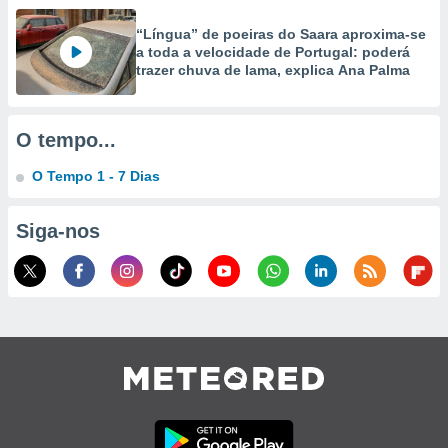
ão através
“Língua” de poeiras do Saara aproxima-se
de
a toda a velocidade de Portugal: poderá
trazer chuva de lama, explica Ana Palma
,
 e
dos,
O tempo...
publicidade
s, estudos
O Tempo 1 - 7 Dias
a e
mento de
Siga-nos
ossos 1199
eiros