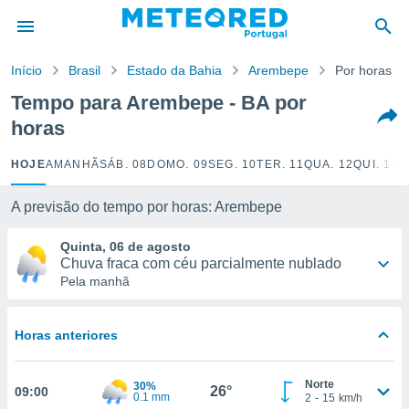
de
Início
Brasil
Estado da Bahia
Arembepe
Por horas
 da
empo.pt) foi
Tempo para Arembepe - BA por
or
horas
is para
e as
 fornecidas
HOJE
AMANHÃ
SÁB. 08
DOMO. 09
SEG. 10
TER. 11
QUA. 12
QUI. 13
S
 qualidade.
r a este
A previsão do tempo por horas: Arembepe
s das
opções:
Quinta, 06 de agosto
Chuva fraca com céu parcialmente nublado
ookies e
Pela manhã
 forma
e digital
Horas anteriores
da,
m
 recolhidas
Norte
30%
26°
09:00
cookies ou
0.1 mm
2
-
15
km/h