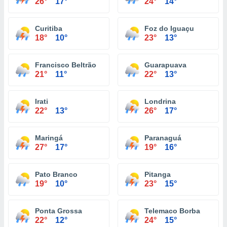
26°
17°
24°
14°
Curitiba
Foz do Iguaçu
18°
10°
23°
13°
Francisco Beltrão
Guarapuava
21°
11°
22°
13°
Irati
Londrina
22°
13°
26°
17°
Maringá
Paranaguá
27°
17°
19°
16°
Pato Branco
Pitanga
19°
10°
23°
15°
Ponta Grossa
Telemaco Borba
22°
12°
24°
15°