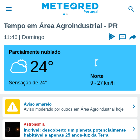
Tempo em Área Agroindustrial - PR
de
11:46
Domingo
...
 da
empo.pt) foi
Parcialmente nublado
or
24°
is para
e as
 fornecidas
Norte
 qualidade.
Sensação de 24°
9
27 km/h
r a este
s das
opções:
Aviso amarelo
Aviso moderado por outros em Área Agroindustrial hoje
ookies e
 forma
Astronomia
e digital
Incrível: descoberto um planeta potencialmente
habitável a apenas 25 anos-luz da Terra
da,