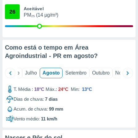
conteúdos.
Aceitável
26
PM₂₅ (14 µg/m³)
ção
ão através
de
,
 e
Como está o tempo em Área
Agroindustrial - PR em
agosto
?
dos,
publicidade
s, estudos
o
Junho
Julho
Agosto
Setembro
Outubro
Novembro
a e
mento de
T. Média :
18°C
Máx.:
24°C
Min:
13°C
ossos 1199
Dias de chuva:
7
dias
eiros
Acum. de chuva:
99 mm
Vento médio:
11 km/h
Nascer e Pôr do sol