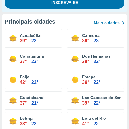
Principais cidades
Mais cidades
Aznalcóllar
Carmona
39°
22°
39°
23°
Constantina
Dos Hermanas
37°
23°
39°
22°
Écija
Estepa
42°
22°
36°
22°
Guadalcanal
Las Cabezas de San Ju
37°
21°
39°
22°
Lebrija
Lora del Río
38°
22°
41°
22°