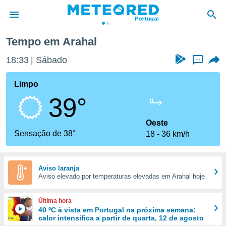
Tempo em Arahal
de
18:34
Sábado
...
 da
empo.pt) foi
Limpo
or
39°
is para
e as
 fornecidas
Oeste
 qualidade.
Sensação de 38°
18
36 km/h
r a este
s das
opções:
Aviso laranja
Aviso elevado por temperaturas elevadas em Arahal hoje
ookies e
 forma
Última hora
e digital
40 ºC à vista em Portugal na próxima semana:
calor intensifica a partir de quarta, 12 de agosto
da,