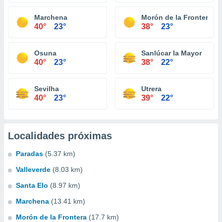
Marchena
Morón de la Frontera
40°
23°
38°
23°
Osuna
Sanlúcar la Mayor
40°
23°
38°
22°
Sevilha
Utrera
40°
23°
39°
22°
Localidades próximas
Paradas
(5.37 km)
Valleverde
(8.03 km)
Santa Elo
(8.97 km)
Marchena
(13.41 km)
Morón de la Frontera
(17.7 km)