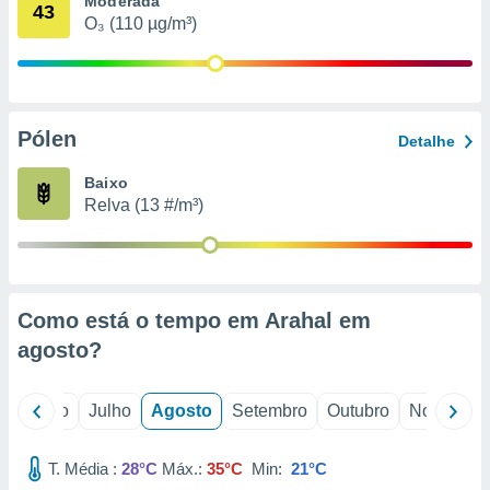
Moderada
conteúdos.
43
O₃ (110 µg/m³)
ção
ão através
de
Pólen
,
Detalhe
 e
Baixo
dos,
Relva (13 #/m³)
publicidade
s, estudos
a e
mento de
Como está o tempo em Arahal em
ossos 1199
agosto
?
eiros
o
Junho
Julho
Agosto
Setembro
Outubro
Novembro
T. Média :
28°C
Máx.:
35°C
Min:
21°C