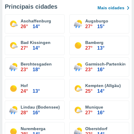
Principais cidades
Mais cidades
Aschaffenburg
Augsburgo
26°
14°
27°
15°
Bad Kissingen
Bamberg
27°
14°
27°
13°
Berchtesgaden
Garmisch-Partenkirche
23°
18°
23°
16°
Hof
Kempten (Allgäu)
24°
13°
25°
14°
Lindau (Bodensee)
Munique
28°
16°
27°
16°
Nuremberga
Oberstdorf