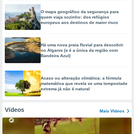
O mapa geográfico da segurança para
quem viaja sozinho: dos refúgios
europeus aos destinos de maior risco
Há uma nova praia fluvial para descobrir
no Algarve (e é a única da região com
Bandeira Azul)
Acaso ou alteração climática: a fórmula
matemática que revela se uma tempestade
extrema já não é natural
Vídeos
Mais Vídeos