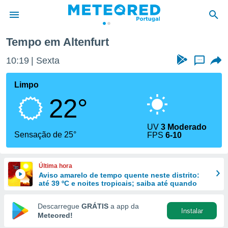
Tempo em Altenfurt
de
10:19
Sexta
...
 da
empo.pt) foi
Limpo
or
22°
is para
e as
 fornecidas
UV
3 Moderado
 qualidade.
Sensação de 25°
FPS
6-10
r a este
s das
opções:
Última hora
Aviso amarelo de tempo quente neste distrito:
ookies e
até 39 ºC e noites tropicais; saiba até quando
 forma
Descarregue
GRÁTIS
a app da
Instalar
e digital
Meteored!
da,