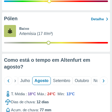
conteúdos.
ção
Pólen
Detalhe
ão através
de
Baixo
,
Artemísia (17 #/m³)
 e
dos,
publicidade
s, estudos
Como está o tempo em Altenfurt em
a e
mento de
agosto
?
ossos 1199
o
Junho
Julho
Agosto
Setembro
Outubro
Novembro
eiros
T. Média :
18°C
Máx.:
24°C
Min:
13°C
Dias de chuva:
12
dias
Acum. de chuva:
77 mm