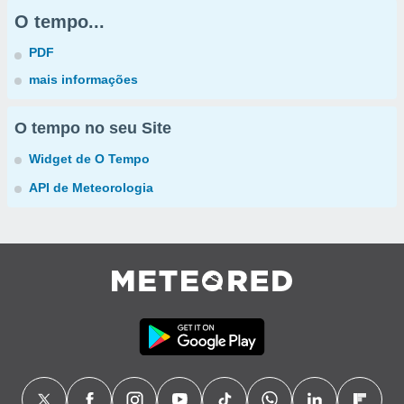
O tempo...
PDF
mais informações
O tempo no seu Site
Widget de O Tempo
API de Meteorologia