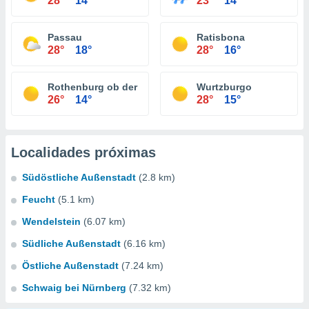
28°
14°
23°
14°
Passau
Ratisbona
28°
18°
28°
16°
Rothenburg ob der Tauber
Wurtzburgo
26°
14°
28°
15°
Localidades próximas
Südöstliche Außenstadt
(2.8 km)
Feucht
(5.1 km)
Wendelstein
(6.07 km)
Südliche Außenstadt
(6.16 km)
Östliche Außenstadt
(7.24 km)
Schwaig bei Nürnberg
(7.32 km)