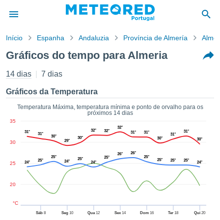
Início
Espanha
Andaluzia
Província de Almería
Almer
o de
Gráficos do tempo para Almeria
cidade
eúdo da
14 dias
7 dias
empo.pt) foi
ado por
Gráficos da Temperatura
nais para
r que as
Temperatura Máxima, temperatura mínima e ponto de orvalho para os
próximos 14 dias
 fornecidas
35
 qualidade.
32°
32°
32°
31°
31°
31°
31°
er a este
31°
31°
30°
30°
30°
30°
29°
30
avés das
s opções:
26°
26°
25°
25°
25°
25°
25°
25°
25°
25°
24°
24°
24°
24°
25
cookies e
de forma
20
uita
ade digital
°C
lizada,
Sáb
8
Seg
10
Qua
12
Sex
14
Dom
16
Ter
18
Qui
20