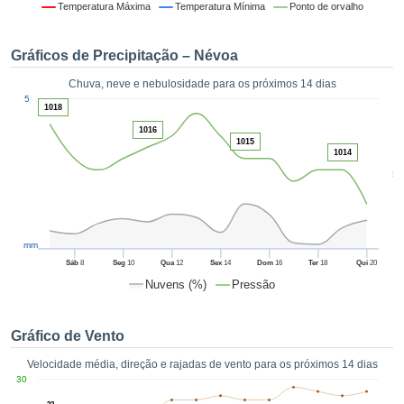
da em
Temperatura Máxima
Temperatura Mínima
Ponto de orvalho
 recolhidas
 cookies ou
Gráficos de Precipitação – Névoa
logias
s, permite-
Chuva, neve e nebulosidade para os próximos 14 dias
iar a nossa
1
5
de para
1018
ACEITAR
a fornecer-
1016
E
dos de alta
1015
CONTINUAR
1014
ade sem
5
r custo.
CONFIGURAÇÕES
 no botão
continuar",
eder ao
mm
ceitando a
Sáb
8
Seg
10
Qua
12
Sex
14
Dom
16
Ter
18
Qui
20
de todos os
Nuvens (%)
Pressão
róprios ou
 parceiros,
permitem
Gráfico de Vento
analisar o
mento no
Velocidade média, direção e rajadas de vento para os próximos 14 dias
 bem como
30
r um perfil