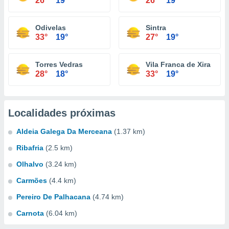
26°
19°
26°
19°
Odivelas
Sintra
33°
19°
27°
19°
Torres Vedras
Vila Franca de Xira
28°
18°
33°
19°
Localidades próximas
Aldeia Galega Da Merceana
(1.37 km)
Ribafria
(2.5 km)
Olhalvo
(3.24 km)
Carmões
(4.4 km)
Pereiro De Palhacana
(4.74 km)
Carnota
(6.04 km)