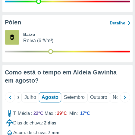
conteúdos.
ção
Pólen
Detalhe
ão através
de
Baixo
,
Relva (6 #/m³)
 e
dos,
publicidade
s, estudos
Como está o tempo em Aldeia Gavinha
a e
mento de
em
agosto
?
ossos 1199
o
Junho
Julho
Agosto
Setembro
Outubro
Novembro
eiros
T. Média :
22°C
Máx.:
29°C
Min:
17°C
Dias de chuva:
2
dias
Acum. de chuva:
7 mm