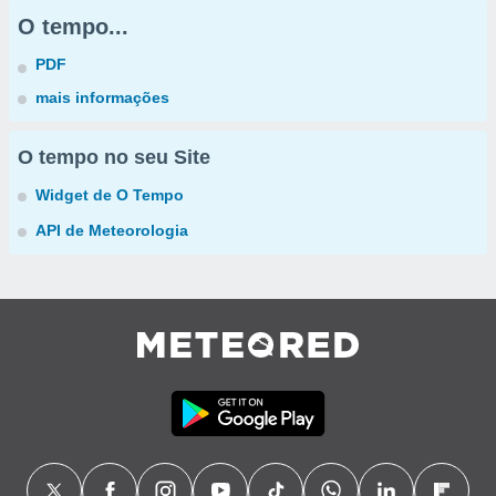
O tempo...
PDF
mais informações
O tempo no seu Site
Widget de O Tempo
API de Meteorologia