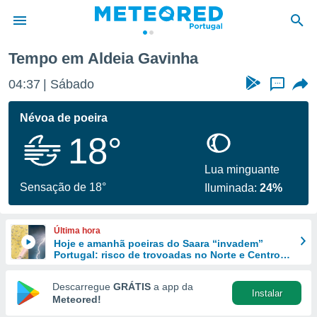
Tempo em Aldeia Gavinha
de
04:37
Sábado
...
 da
empo.pt) foi
Névoa de poeira
or
18°
is para
e as
 fornecidas
Lua minguante
 qualidade.
Sensação de 18°
Iluminada:
24%
r a este
s das
opções:
Última hora
Hoje e amanhã poeiras do Saara “invadem”
ookies e
Portugal: risco de trovoadas no Norte e Centro
 forma
aumenta
Descarregue
GRÁTIS
a app da
Instalar
e digital
Meteored!
da,