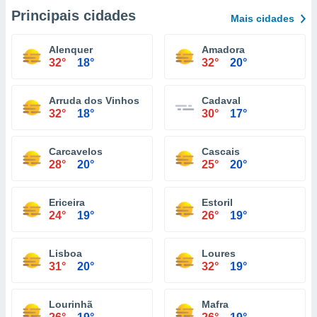
Principais cidades
Mais cidades
Alenquer
Amadora
32°
18°
32°
20°
Arruda dos Vinhos
Cadaval
32°
18°
30°
17°
Carcavelos
Cascais
28°
20°
25°
20°
Ericeira
Estoril
24°
19°
26°
19°
Lisboa
Loures
31°
20°
32°
19°
Lourinhã
Mafra