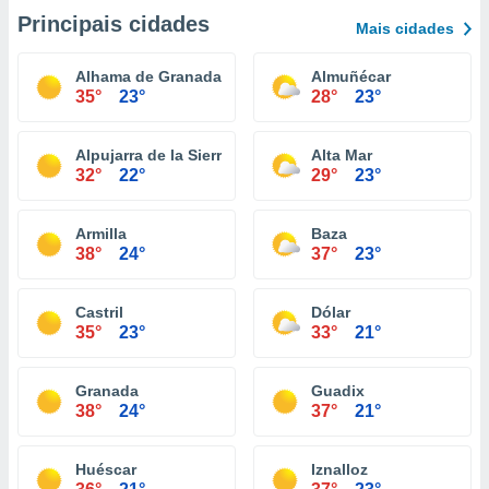
Principais cidades
Mais cidades
Alhama de Granada
Almuñécar
35°
23°
28°
23°
Alpujarra de la Sierra
Alta Mar
32°
22°
29°
23°
Armilla
Baza
38°
24°
37°
23°
Castril
Dólar
35°
23°
33°
21°
Granada
Guadix
38°
24°
37°
21°
Huéscar
Iznalloz