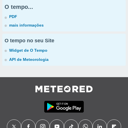
O tempo...
PDF
mais informações
O tempo no seu Site
Widget de O Tempo
API de Meteorologia