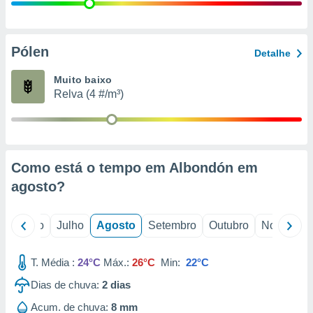
conteúdos.
ção
Pólen
Detalhe
ão através
de
Muito baixo
,
Relva (4 #/m³)
 e
dos,
publicidade
s, estudos
Como está o tempo em Albondón em
a e
mento de
agosto
?
ossos 1199
o
Junho
Julho
Agosto
Setembro
Outubro
Novembro
eiros
T. Média :
24°C
Máx.:
26°C
Min:
22°C
Dias de chuva:
2
dias
Acum. de chuva:
8 mm