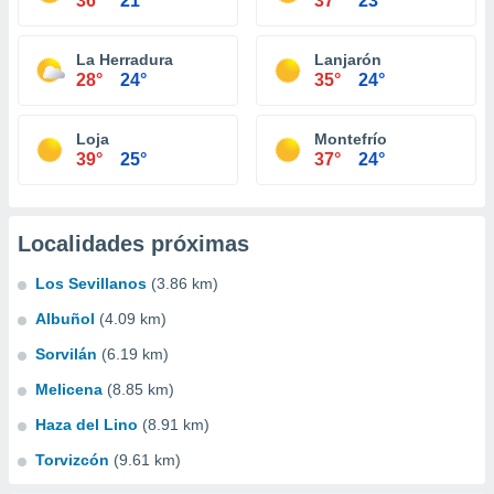
36°
21°
37°
23°
La Herradura
Lanjarón
28°
24°
35°
24°
Loja
Montefrío
39°
25°
37°
24°
Localidades próximas
Los Sevillanos
(3.86 km)
Albuñol
(4.09 km)
Sorvilán
(6.19 km)
Melicena
(8.85 km)
Haza del Lino
(8.91 km)
Torvizcón
(9.61 km)