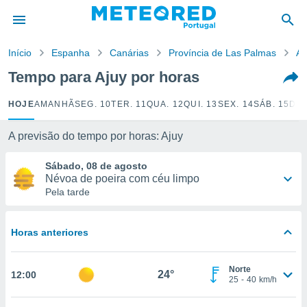
de
Início
Espanha
Canárias
Província de Las Palmas
Aj
 da
empo.pt) foi
Tempo para Ajuy por horas
or
is para
HOJE
AMANHÃ
SEG. 10
TER. 11
QUA. 12
QUI. 13
SEX. 14
SÁB. 15
DOM
e as
 fornecidas
 qualidade.
A previsão do tempo por horas: Ajuy
r a este
s das
Sábado, 08 de agosto
opções:
Névoa de poeira com céu limpo
Pela tarde
ookies e
 forma
Horas anteriores
e digital
da,
Norte
m
24°
12:00
25
-
40
km/h
 recolhidas
cookies ou