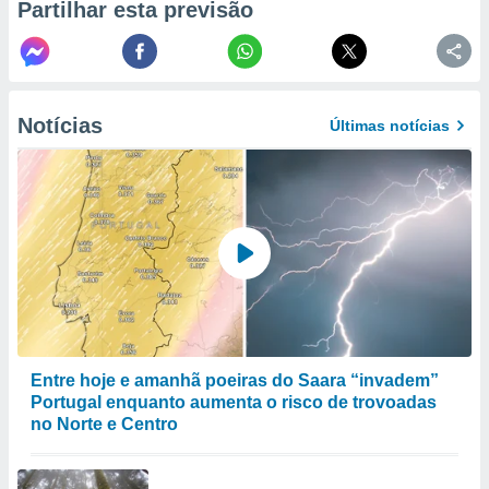
Partilhar esta previsão
to ou opor-
essamento
m qualquer
ando em “
 ou na
Notícias
Últimas notícias
 Cookies
te.
 nossos
s o
o de
e/ou aceder
ões num
utilizar
Entre hoje e amanhã poeiras do Saara “invadem”
ados para
Portugal enquanto aumenta o risco de trovoadas
publicidade,
no Norte e Centro
 para
a, utilizar