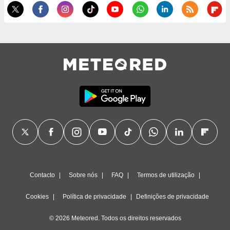
ão através
de
,
 e
dos,
publicidade
s, estudos
a e
mento de
ossos 1199
eiros
Contacto
Sobre nós
FAQ
Termos de utilização
Cookies
Política de privacidade
Definições de privacidade
© 2026 Meteored. Todos os direitos reservados