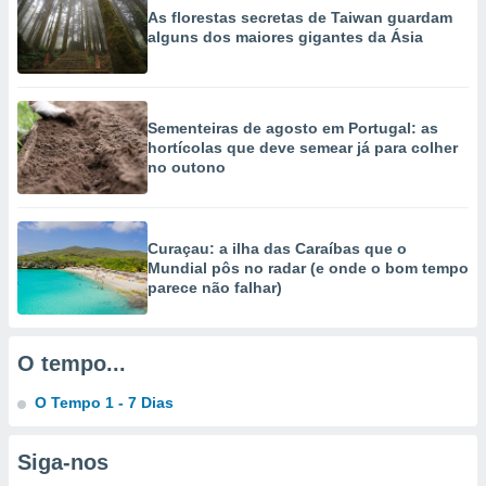
selecionar
As florestas secretas de Taiwan guardam
alguns dos maiores gigantes da Ásia
a, criar
personalizar
tilizar
selecionar
Sementeiras de agosto em Portugal: as
hortícolas que deve semear já para colher
dos, medir
no outono
nho da
, medir o
o dos
Curaçau: a ilha das Caraíbas que o
r os
Mundial pôs no radar (e onde o bom tempo
ravés de
parece não falhar)
s ou
s de dados
es fontes,
O tempo...
 e melhorar
ilizar dados
O Tempo 1 - 7 Dias
ara
conteúdos.
Siga-nos
ção