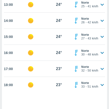
Norte
24°
13:00
, permite-
25
-
41
km/h
ar a nossa
ara
ACEITAR
Norte
 fornecer-
24°
14:00
E
26
-
42
km/h
os de alta
CONTINUAR
sem
sto.
Norte
24°
15:00
CONFIGURAÇÕES
27
-
43
km/h
o botão
ontinuar",
r ao
Norte
24°
16:00
30
-
48
km/h
itando a
de todos os
óprios ou
Norte
23°
17:00
parceiros,
32
-
50
km/h
rmitem
lisar o
nto no
Norte
23°
18:00
33
-
51
km/h
em como
 um perfil
para lhe
licidade e