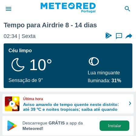
mana
Tempo para Airdrie 8 - 14 dias
de
02:34
Sexta
...
 da
empo.pt) foi
Céu limpo
or
10°
is para
e as
 fornecidas
Lua minguante
 qualidade.
Sensação de 9°
Iluminada:
31%
r a este
s das
opções:
Última hora
Aviso amarelo de tempo quente neste distrito:
ookies e
até 39 ºC e noites tropicais; saiba até quando
 forma
Descarregue
GRÁTIS
a app da
Instalar
e digital
Meteored!
da,