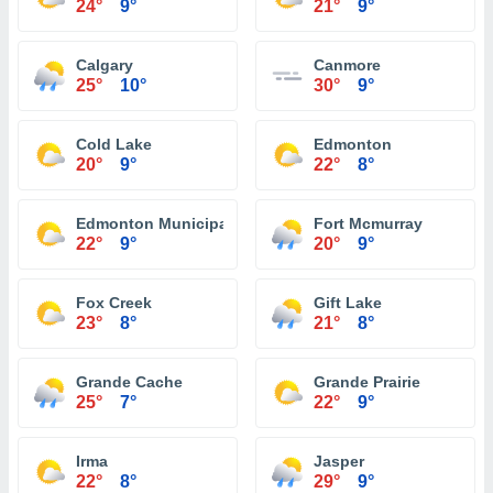
24°
9°
21°
9°
Calgary
Canmore
25°
10°
30°
9°
Cold Lake
Edmonton
20°
9°
22°
8°
Edmonton Municipal Alta.
Fort Mcmurray
22°
9°
20°
9°
Fox Creek
Gift Lake
23°
8°
21°
8°
Grande Cache
Grande Prairie
25°
7°
22°
9°
Irma
Jasper
22°
8°
29°
9°