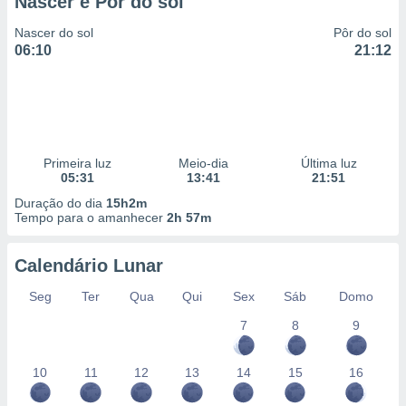
Nascer e Pôr do sol
 para
Nascer do sol
Pôr do sol
a, utilizar
06:10
21:12
selecionar
a, criar
personalizar
tilizar
selecionar
Primeira luz
Meio-dia
Última luz
05:31
13:41
21:51
dos, medir
nho da
Duração do dia
15h2m
Tempo para o amanhecer
2h 57m
, medir o
o dos
Calendário Lunar
r os
ravés de
Seg
Ter
Qua
Qui
Sex
Sáb
Domo
s ou
s de dados
7
8
9
es fontes,
 e melhorar
10
11
12
13
14
15
16
ilizar dados
ara