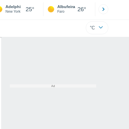
Adelphi
Albufeira
Lisboa
25°
26°
New York
Faro
Lisboa
°C