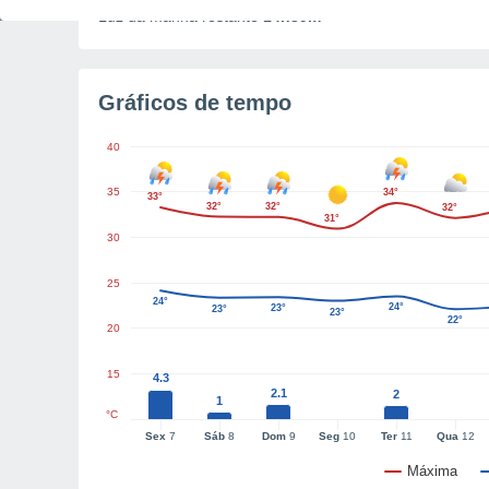
Luz da manhã restante
14h39m
Gráficos de tempo
40
35
34°
33°
32°
32°
32°
31°
30
25
24°
24°
23°
23°
23°
22°
20
15
4.3
2.1
2
1
°C
Sex
7
Sáb
8
Dom
9
Seg
10
Ter
11
Qua
12
Máxima