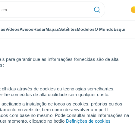
ias
Vídeos
Avisos
Radar
Mapas
Satélites
Modelos
O Mundo
Esqui
is para garantir que as informações fornecidas são de alta
s:
delphi
ecolhidas através de cookies ou tecnologias semelhantes,
er-lhe conteúdos de alta qualidade sem qualquer custo.
Y
e aceitando a instalação de todos os cookies, próprios ou dos
rtamento no website, bem como desenvolver um perfil
...
lizados com base no mesmo. Pode consultar mais informações na
lquer momento, clicando no botão
Definições de cookies
Por horas
Calor húmido sufocante nas
próximas horas