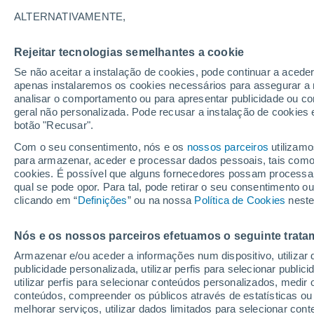
25°
ALTERNATIVAMENTE,
Rejeitar tecnologias semelhantes a cookie
Oeste
Se não aceitar a instalação de cookies, pode continuar a acede
Sensação de 25°
7
-
16 km/
apenas instalaremos os cookies necessários para assegurar a 
analisar o comportamento ou para apresentar publicidade ou co
geral não personalizada. Pode recusar a instalação de cookies 
botão "Recusar".
Última hora
Aviso amarelo de tempo quente neste distrito:
Com o seu consentimento, nós e os
nossos parceiros
utilizamo
39 ºC e noites tropicais; saiba até quando
para armazenar, aceder e processar dados pessoais, tais como a
cookies. É possível que alguns fornecedores possam processa
O Tempo 1 - 7 Dias
Atualidade
Mapas de nuvens
qual se pode opor. Para tal, pode retirar o seu consentimento 
clicando em “
Definições
” ou na nossa
Política de Cookies
neste
Nós e os nossos parceiros efetuamos o seguinte trata
Amanhã
Domingo
S
Hoje
Armazenar e/ou aceder a informações num dispositivo, utilizar da
8 Ago.
9 Ago.
7 Ago.
publicidade personalizada, utilizar perfis para selecionar public
utilizar perfis para selecionar conteúdos personalizados, med
conteúdos, compreender os públicos através de estatísticas ou
melhorar serviços, utilizar dados limitados para selecionar cont
70%
50%
80%