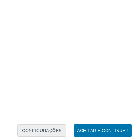
Calendário Lunar
Seg
Ter
Qua
Qui
Sex
Sáb
Domo
7
8
9
10
11
12
13
14
15
16
17
18
19
20
CONFIGURAÇÕES
ACEITAR E CONTINUAR