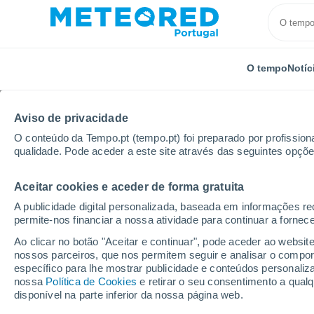
O tempo
Notíc
Aviso de privacidade
O conteúdo da Tempo.pt (tempo.pt) foi preparado por profissiona
qualidade. Pode aceder a este site através das seguintes opçõe
Aceitar cookies e aceder de forma gratuita
Início
Estados Unidos
Estado de Nova Iorque
A
A publicidade digital personalizada, baseada em informações r
permite-nos financiar a nossa atividade para continuar a fornec
Tempo em Adelphi - N
Ao clicar no botão "Aceitar e continuar", pode aceder ao websit
nossos parceiros, que nos permitem seguir e analisar o compo
05:55
Sexta
específico para lhe mostrar publicidade e conteúdos persona
nossa
Política de Cookies
e retirar o seu consentimento a qua
disponível na parte inferior da nossa página web.
Limpo