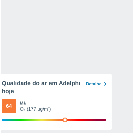
Qualidade do ar em Adelphi
Detalhe
hoje
Má
64
O₃ (177 µg/m³)