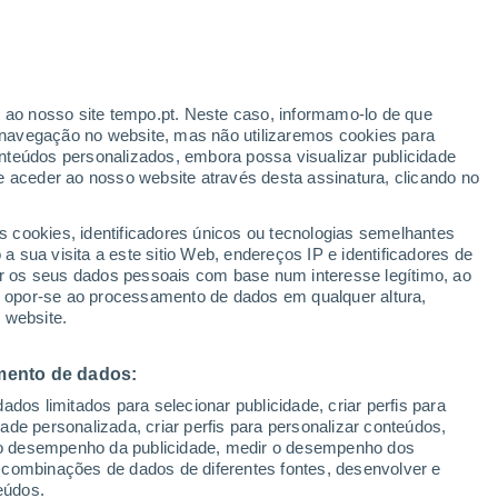
Aviso amarelo
Aviso moderado por temperaturas
elevadas em Adelphi hoje
r ao nosso site tempo.pt. Neste caso, informamo-lo de que
h
navegação no website, mas não utilizaremos cookies para
nteúdos personalizados, embora possa visualizar publicidade
e aceder ao nosso website através desta assinatura, clicando no
 até
s cookies, identificadores únicos ou tecnologias semelhantes
 sua visita a este sitio Web, endereços IP e identificadores de
r os seus dados pessoais com base num interesse legítimo, ao
Radar de Chuva
Satélites
Modelos
ou opor-se ao processamento de dados em qualquer altura,
 website.
mento de dados:
egunda
Terça
Quarta
Quinta
dos limitados para selecionar publicidade, criar perfis para
10 Ago.
11 Ago.
12 Ago.
13 Ago.
idade personalizada, criar perfis para personalizar conteúdos,
ir o desempenho da publicidade, medir o desempenho dos
 combinações de dados de diferentes fontes, desenvolver e
eúdos.
80%