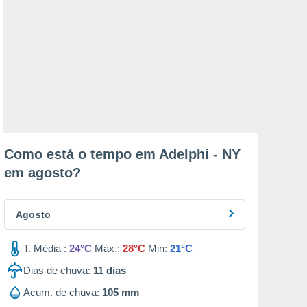
Como está o tempo em Adelphi - NY
em
agosto
?
Agosto
T. Média :
24°C
Máx.:
28°C
Min:
21°C
Dias de chuva:
11
dias
Acum. de chuva:
105 mm