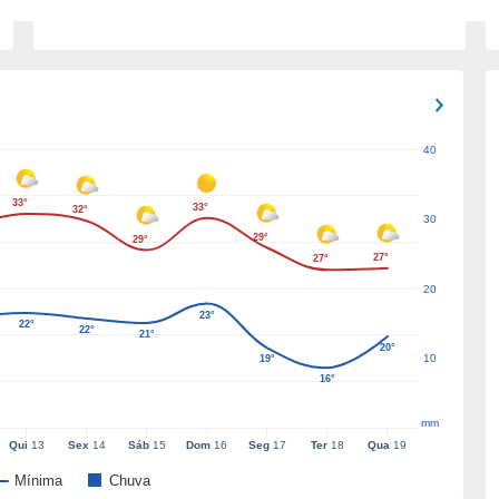
40
33°
33°
32°
30
29°
29°
27°
27°
20
23°
22°
22°
21°
20°
10
19°
16°
mm
Qui
13
Sex
14
Sáb
15
Dom
16
Seg
17
Ter
18
Qua
19
Mínima
Chuva