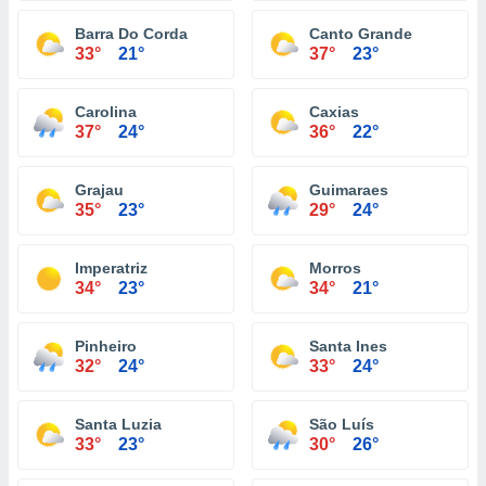
Barra Do Corda
Canto Grande
33°
21°
37°
23°
Carolina
Caxias
37°
24°
36°
22°
Grajau
Guimaraes
35°
23°
29°
24°
Imperatriz
Morros
34°
23°
34°
21°
Pinheiro
Santa Ines
32°
24°
33°
24°
Santa Luzia
São Luís
33°
23°
30°
26°