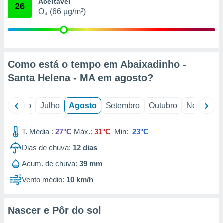
conteúdos.
Aceitável
26
O₃ (66 µg/m³)
ção
ão através
de
Como está o tempo em Abaixadinho -
,
 e
Santa Helena - MA em
agosto
?
dos,
publicidade
o
Junho
Julho
Agosto
Setembro
Outubro
Novembro
s, estudos
a e
mento de
T. Média :
27°C
Máx.:
31°C
Min:
23°C
Dias de chuva:
12
dias
ossos 1199
Acum. de chuva:
39 mm
eiros
Vento médio:
10 km/h
Nascer e Pôr do sol