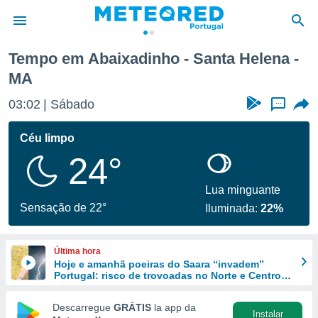
ena
Tempo em Abaixadinho - Santa Helena -
MA
de
 da
03:02
Sábado
...
empo.pt) foi
or
Céu limpo
is para
e as
24°
 fornecidas
 qualidade.
Lua minguante
r a este
Sensação de 22°
s das
Iluminada:
22%
opções:
ookies e
Última hora
 forma
Hoje e amanhã poeiras do Saara “invadem”
Portugal: risco de trovoadas no Norte e Centro
aumenta
e digital
Descarregue
GRÁTIS
la app da
da,
Instalar