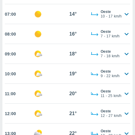
, permite-
Oeste
ar a nossa
14°
07:00
10
-
17
km/h
ara
ACEITAR
 fornecer-
E
os de alta
Oeste
CONTINUAR
16°
08:00
sem
7
-
17
km/h
sto.
CONFIGURAÇÕES
o botão
Oeste
18°
09:00
7
-
18
km/h
ontinuar",
r ao
itando a
Oeste
19°
10:00
de todos os
9
-
22
km/h
óprios ou
parceiros,
rmitem
Oeste
20°
11:00
11
-
25
km/h
lisar o
nto no
em como
Oeste
21°
12:00
 um perfil
12
-
27
km/h
para lhe
licidade e
Oeste
22°
13:00