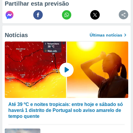
Partilhar esta previsão
selecionar
a, criar
personalizar
tilizar
selecionar
Notícias
Últimas notícias
dos, medir
nho da
, medir o
o dos
r os
ravés de
s ou
s de dados
es fontes,
 e melhorar
Até 39 ºC e noites tropicais: entre hoje e sábado só
ilizar dados
haverá 1 distrito de Portugal sob aviso amarelo de
ara
tempo quente
conteúdos.
ção