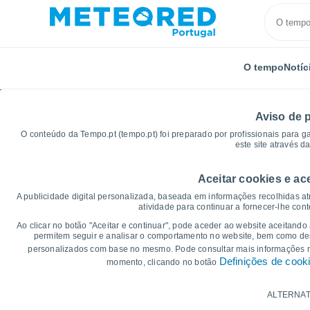
O tempo
Notíc
Aviso de 
O conteúdo da Tempo.pt (tempo.pt) foi preparado por profissionais para g
este site através d
Aceitar cookies e ac
Início
Estados Unidos
Carolina do Norte
Zircon
A publicidade digital personalizada, baseada em informações recolhidas at
atividade para continuar a fornecer-lhe con
Gráficos do tempo para
Ao clicar no botão "Aceitar e continuar", pode aceder ao website aceitando
permitem seguir e analisar o comportamento no website, bem como dese
personalizados com base no mesmo. Pode consultar mais informações
14 dias
7 dias
Definições de cook
momento, clicando no botão
Gráficos da Temperatura
ALTERNAT
Temperatura Máxima, temperatura mínim