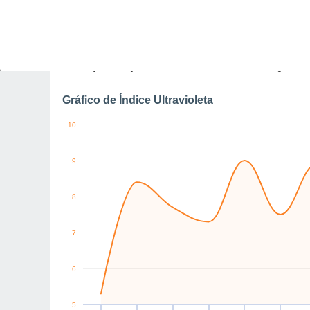
0
km/h
SE
S
SW
W
NW
NW
Qua
5
Qui
6
Sex
7
Sáb
8
Dom
9
Seg
10
T
Rajadas máximas do ven
Gráfico de Índice Ultravioleta
10
9
8
7
6
5