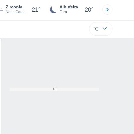
Zirconia
Albufeira
Lisboa
21°
20°
North Carolina
Faro
Lisboa
°C