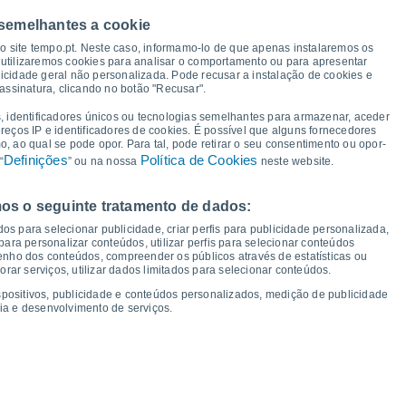
33°
 semelhantes a cookie
32°
32°
31°
31°
30°
30°
so site tempo.pt. Neste caso, informamo-lo de que apenas instalaremos os
utilizaremos cookies para analisar o comportamento ou para apresentar
icidade geral não personalizada. Pode recusar a instalação de cookies e
26°
assinatura, clicando no botão "Recusar".
, identificadores únicos ou tecnologias semelhantes para armazenar, aceder
ereços IP e identificadores de cookies. É possível que alguns fornecedores
20°
20°
20°
 ao qual se pode opor. Para tal, pode retirar o seu consentimento ou opor-
19°
19°
19°
19°
18°
Definições
Política de Cookies
“
” ou na nossa
neste website.
os o seguinte tratamento de dados:
er
11
Qua
12
Qui
13
Sex
14
Sáb
15
Dom
16
Seg
17
Ter
18
os para selecionar publicidade, criar perfis para publicidade personalizada,
mperatura Mínima
Ponto de orvalho
s para personalizar conteúdos, utilizar perfis para selecionar conteúdos
ho dos conteúdos, compreender os públicos através de estatísticas ou
ar serviços, utilizar dados limitados para selecionar conteúdos.
spositivos, publicidade e conteúdos personalizados, medição de publicidade
ia e desenvolvimento de serviços.
dade para os próximos 14 dias
100
1021
75
19