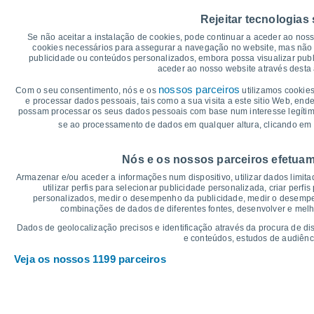
35
Rejeitar tecnologias
Se não aceitar a instalação de cookies, pode continuar a aceder ao nos
30°
30
29°
cookies necessários para assegurar a navegação no website, mas não 
28°
28°
27°
publicidade ou conteúdos personalizados, embora possa visualizar publ
26°
aceder ao nosso website através desta 
25
nossos parceiros
Com o seu consentimento, nós e os
utilizamos cookies
e processar dados pessoais, tais como a sua visita a este sitio Web, end
possam processar os seus dados pessoais com base num interesse legítimo,
20
19°
19°
18°
18°
18°
18°
se ao processamento de dados em qualquer altura, clicando em 
°C
Nós e os nossos parceiros efetuam
Qua
5
Qui
6
Sex
7
Sáb
8
Dom
9
Seg
10
T
Armazenar e/ou aceder a informações num dispositivo, utilizar dados limitad
Temperatura Máxima
Te
utilizar perfis para selecionar publicidade personalizada, criar perfi
personalizados, medir o desempenho da publicidade, medir o desempen
combinações de dados de diferentes fontes, desenvolver e melhor
Gráficos de Precipitação – Névoa
Dados de geolocalização precisos e identificação através da procura de di
e conteúdos, estudos de audiênc
Chuva, neve e nebulosi
Veja os nossos 1199 parceiros
15
1022
1020
1019
10