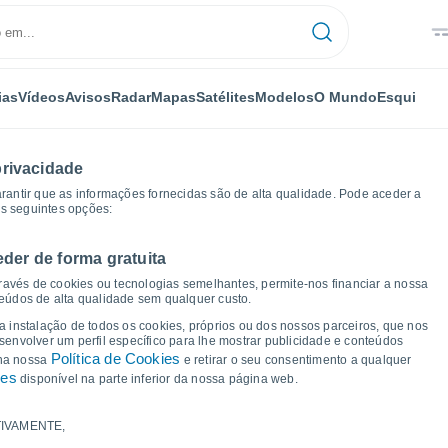
ias
Vídeos
Avisos
Radar
Mapas
Satélites
Modelos
O Mundo
Esqui
privacidade
arantir que as informações fornecidas são de alta qualidade. Pode aceder a
as seguintes opções:
eder de forma gratuita
ia
Gráficos de tempo
ravés de cookies ou tecnologias semelhantes, permite-nos financiar a nossa
teúdos de alta qualidade sem qualquer custo.
 Zirconia - NC
 a instalação de todos os cookies, próprios ou dos nossos parceiros, que nos
nvolver um perfil específico para lhe mostrar publicidade e conteúdos
Política de Cookies
 na nossa
e retirar o seu consentimento a qualquer
ies
disponível na parte inferior da nossa página web.
IVAMENTE,
a e ponto de orvalho para os próximos 14 dias